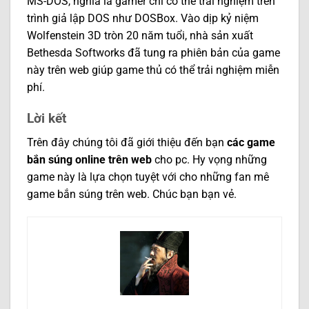
MS-DOS, nghĩa là gamer chỉ có thể trải nghiệm trên
trình giả lập DOS như DOSBox. Vào dịp kỷ niệm
Wolfenstein 3D tròn 20 năm tuổi, nhà sản xuất
Bethesda Softworks đã tung ra phiên bản của game
này trên web giúp game thủ có thể trải nghiệm miễn
phí.
Lời kết
Trên đây chúng tôi đã giới thiệu đến bạn
các game
bắn súng online trên web
cho pc. Hy vọng những
game này là lựa chọn tuyệt với cho những fan mê
game bắn súng trên web. Chúc bạn bạn vẻ.