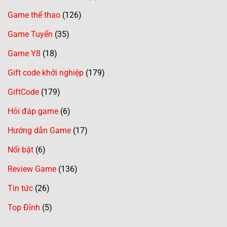
Game thể thao
(126)
Game Tuyển
(35)
Game Y8
(18)
Gift code khởi nghiệp
(179)
GiftCode
(179)
Hỏi đáp game
(6)
Hướng dẫn Game
(17)
Nổi bật
(6)
Review Game
(136)
Tin tức
(26)
Top Đỉnh
(5)