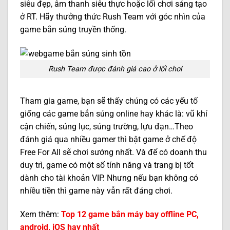
siêu đẹp, âm thanh siêu thực hoặc lối chơi sáng tạo
ở RT. Hãy thưởng thức Rush Team với góc nhìn của
game bắn súng truyền thống.
Rush Team được đánh giá cao ở lối chơi
Tham gia game, bạn sẽ thấy chúng có các yếu tố
giống các game bắn súng online hay khác là: vũ khí
cận chiến, súng lục, súng trường, lựu đạn…Theo
đánh giá qua nhiều gamer thì bật game ở chế độ
Free For All sẽ chơi sướng nhất. Và để có doanh thu
duy trì, game có một số tính năng và trang bị tốt
dành cho tài khoản VIP. Nhưng nếu bạn không có
nhiều tiền thì game này vẫn rất đáng chơi.
Xem thêm:
Top 12 game bắn máy bay offline PC,
android, iOS hay nhất