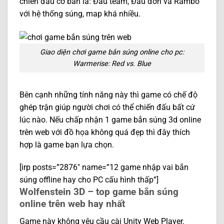
chiến đấu cơ bản là: Đấu team, Đấu đơn và Rambo
với hệ thống súng, map khá nhiều.
Giao diện chơi game bắn súng online cho pc:
Warmerise: Red vs. Blue
Bên cạnh những tính năng này thì game có chế độ
ghép trận giúp người chơi có thể chiến đấu bất cứ
lúc nào. Nếu chấp nhận 1 game bắn súng 3d online
trên web với đồ họa không quá đẹp thì đây thích
hợp là game bạn lựa chọn.
[irp posts=”2876″ name=”12 game nhập vai bắn
súng offline hay cho PC cấu hình thấp”]
Wolfenstein 3D – top game bắn súng
online trên web hay nhất
Game này không yêu cầu cài Unity Web Player.