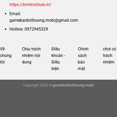
https://bmtinstitute.in/
Email:
gamebaidoithuong.mobi@gmail.com
Hotline: 0972945329
Về
Chịu trách
Điều
Chính
chơi có
chúng
nhiệm nội
khoản -
sách
trách
tôi
dung
Điều
bảo
nhiệm
kiện
mật
Copyright 2026 ©
gamebaidoithuong.mobi