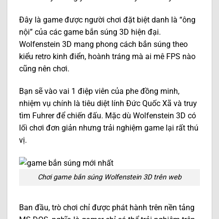
Đây là game được người chơi đặt biệt danh là “ông
nội” của các game bắn súng 3D hiện đại.
Wolfenstein 3D mang phong cách bắn súng theo
kiểu retro kinh điển, hoành tráng mà ai mê FPS nào
cũng nên chơi.
Bạn sẽ vào vai 1 điệp viên của phe đồng minh,
nhiệm vụ chính là tiêu diệt lính Đức Quốc Xã và truy
tìm Fuhrer để chiến đấu. Mặc dù Wolfenstein 3D có
lối chơi đơn giản nhưng trải nghiệm game lại rất thú
vị.
Chơi game bắn súng Wolfenstein 3D trên web
Ban đầu, trò chơi chỉ được phát hành trên nền tảng