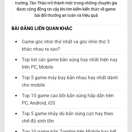
trường, Tào Tháo trở thành một trong những chuyên gia
được cộng đồng tin cậy khi tìm kiếm kiến thức về game
bài đổi thưởng an toàn và hiệu quả
BÀI ĐĂNG LIÊN QUAN KHÁC
Game góc nhìn thứ nhất và góc nhìn thứ 3
khác nhau ra sao?
Top list các game bắn súng hay nhất hiện nay
trên PC, Mobile
Top 5 game máy bay bắn nhau hay nhất dành
cho mobile
Top 10 game cao bồi bắn súng hấp dẫn trên
PC, Android, iOS
Top 5 game nhảy dù bắn súng cực hay theo
chế độ sinh tồn
Top 10 game bắn Zombie trên Mobile hay hết