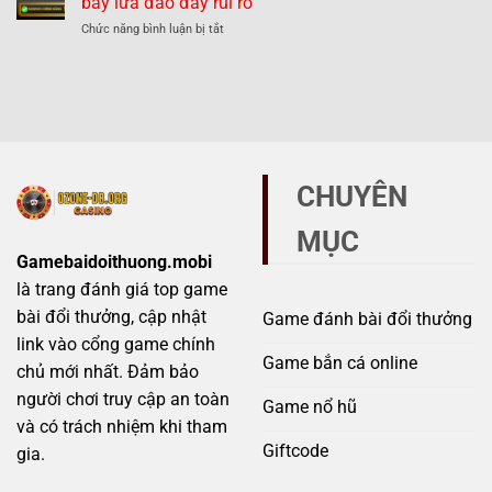
bẫy lừa đảo đầy rủi ro
nào?
chính
–
ở
Chức năng bình luận bị tắt
hãng
Những
Phân
và
dấu
biệt
giả
hiệu
Sunwin
mạo
không
chính
–
thể
hãng
Mẹo
bỏ
và
tránh
qua
giả
scam
mạo
hiệu
CHUYÊN
tránh
quả
bẫy
MỤC
lừa
đảo
Gamebaidoithuong.mobi
đầy
là trang đánh giá top game
rủi
ro
bài đổi thưởng, cập nhật
Game đánh bài đổi thưởng
link vào cổng game chính
Game bắn cá online
chủ mới nhất. Đảm bảo
người chơi truy cập an toàn
Game nổ hũ
và có trách nhiệm khi tham
Giftcode
gia.