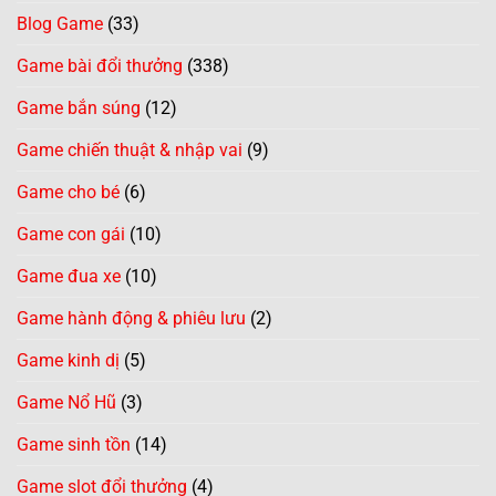
Blog Game
(33)
Game bài đổi thưởng
(338)
Game bắn súng
(12)
Game chiến thuật & nhập vai
(9)
Game cho bé
(6)
Game con gái
(10)
Game đua xe
(10)
Game hành động & phiêu lưu
(2)
Game kinh dị
(5)
Game Nổ Hũ
(3)
Game sinh tồn
(14)
Game slot đổi thưởng
(4)