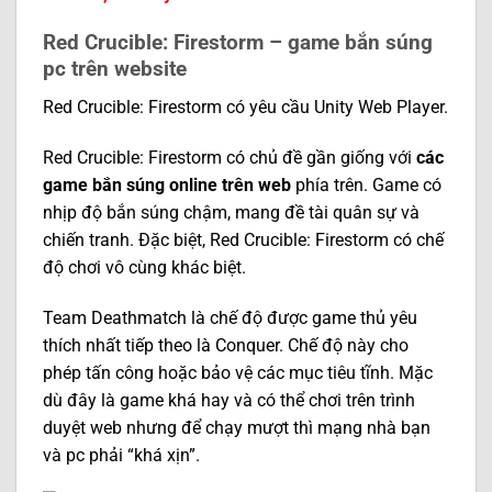
Red Crucible: Firestorm – game bắn súng
pc trên website
Red Crucible: Firestorm có yêu cầu Unity Web Player.
Red Crucible: Firestorm có chủ đề gần giống với
các
game bắn súng online trên web
phía trên. Game có
nhịp độ bắn súng chậm, mang đề tài quân sự và
chiến tranh. Đặc biệt, Red Crucible: Firestorm có chế
độ chơi vô cùng khác biệt.
Team Deathmatch là chế độ được game thủ yêu
thích nhất tiếp theo là Conquer. Chế độ này cho
phép tấn công hoặc bảo vệ các mục tiêu tĩnh. Mặc
dù đây là game khá hay và có thể chơi trên trình
duyệt web nhưng để chạy mượt thì mạng nhà bạn
và pc phải “khá xịn”.