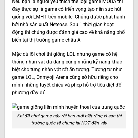
Nếu bạn là người yêu thích thể loại game MOBA thì
đây thực sự là game có triển vọng tạo nên sức hút
giống với LMHT trên mobile. Chúng được phát hành
bởi nhà sản xuất Netease. Sau 1 thời gian hoạt
động thì chúng được đánh giá cao về khả năng phổ
biến tại thị trường game châu Á.
Mặc dù lối chơi thì giống LOL nhưng game có hệ
thống nhân vật đa dạng cùng những kỹ năng khác
biệt cho từng nhân vật rất ấn tượng. Tương tự như
game LOL, Onmyoji Arena cũng sở hữu riêng cho
mình những tuyệt chiêu và phép hỗ trợ tiêu diệt đối
phương đầy đủ.
Khi đã chơi game này rồi bạn mới biết rằng vì sao thị
trường quốc tế chúng lại HOT đến vậy