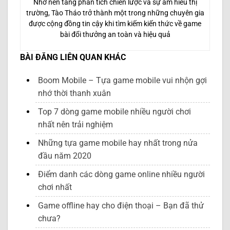
Nhờ nền tảng phân tích chiến lược và sự am hiểu thị
trường, Tào Tháo trở thành một trong những chuyên gia
được cộng đồng tin cậy khi tìm kiếm kiến thức về game
bài đổi thưởng an toàn và hiệu quả
BÀI ĐĂNG LIÊN QUAN KHÁC
Boom Mobile – Tựa game mobile vui nhộn gợi
nhớ thời thanh xuân
Top 7 dòng game mobile nhiều người chơi
nhất nên trải nghiệm
Những tựa game mobile hay nhất trong nửa
đầu năm 2020
Điểm danh các dòng game online nhiều người
chơi nhất
Game offline hay cho điện thoại – Bạn đã thử
chưa?