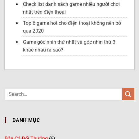
Check list danh sách game nhiều người chơi
nhất trên điện thoại
Top 6 game hot cho điện thoại không nên bỏ
qua 2020
Game góc nhìn thứ nhất và góc nhìn thứ 3
khác nhau ra sao?
DANH MỤC
Bắn Cá Đổi Thưởng
(6)