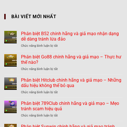
BÀI VIẾT MỚI NHẤT
Phân biệt B52 chính hãng và giả mạo nhận dạng
dễ dàng tránh lừa đảo
ở
Chức năng bình luận bị tắt
Phân
biệt
Phân biệt Go88 chính hãng và giả mạo – Thực hư
B52
thế nào?
chính
ở
Chức năng bình luận bị tắt
hãng
Phân
và
biệt
Phân biệt Hitclub chính hãng và giả mạo – Những
giả
Go88
mạo
dấu hiệu không thể bỏ qua
chính
nhận
ở
Chức năng bình luận bị tắt
hãng
dạng
Phân
và
dễ
biệt
Phân biệt 789Club chính hãng và giả mạo – Mẹo
giả
dàng
Hitclub
mạo
tránh scam hiệu quả
tránh
chính
–
lừa
ở
Chức năng bình luận bị tắt
hãng
Thực
đảo
Phân
và
hư
biệt
Phân biệt Sunwin chính hãng và giả mạo tránh
giả
thế