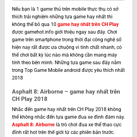
Nếu bạn là 1 game thủ trên mobile thực thụ có sở
thích trải nghiệm những tựa game hay nhất thì
không thể bỏ qua 10
game hay nhất trên CH Play
được gamehot.info giới thiệu ngay sau đây. Chơi
game trên smartphone trong thời đại công nghệ số
hiện nay rất được ưa chuộng vì tính chất nhanh, có
thể chơi bất kỳ lúc nào mà không cần mang máy
tính theo bên mình. Những tựa game sau đây nằm
trong Top Game Mobile android được yêu thích nhất
2018
Asphalt 8: Airborne – game hay nhất trên
CH Play 2018
Nhắc đến game hay nhất trên CH Play 2018 không
thể không nhắc đến tựa game đua xe đình đám này.
Asphalt 8: Airborne
là trò chơi đua xe thể thao cực
đỉnh rất hot trên thế giới từ các phiên bản trước.