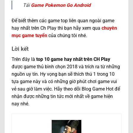
Tải
Game Pokemon Go Android
Để biết thêm các game top liên quan ngoài game
hay nhất trên Ch Play thì bạn hãy xem qua
chuyên
mục game tuyển
của chúng tôi nhé.
Lời kết
Trên đây là
top 10 game hay nhất trên CH Play
được game thủ bình chọn 2018 và trích ra từ những
nguồn uy tín. Hy vọng bạn sẽ thích thú 1 trong 10
tựa game này và có những giờ phút chơi game vui
vẻ sau giờ làm việc. Hãy theo dõi Blog Game Hot để
nhận được những tin tức mới nhất về game hiện
nay nhé.