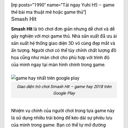
[irp posts=”1990″ name=”Tải ngay Yuhi H5 – game
thẻ bài ma thuật mê hoặc game thủ”]
Smash Hit
Smash Hit
là trò chơi đơn giản nhưng dễ chơi và dễ
gây nghiện với mọi game thủ. Nhà sản xuất đã ưu ái
sản xuất hệ thống giao diện 3D vô cùng đẹp mắt và
ấn tượng. Người chơi có thể tùy chỉnh chất lượng đồ
họa cũng như màn chơi cho phù hợp với trình độ
của mình ngay tại màn hình chính trong game.
Giao diện trò chơi Smash Hit – game hay 2018 trên
Google Play
Nhiệm vụ chính của người chơi trong tựa game này
là sử dụng nhiều trái bóng để kéo dài sự phiêu lưu
của mình trong game. Bạn có thể tự mở đường