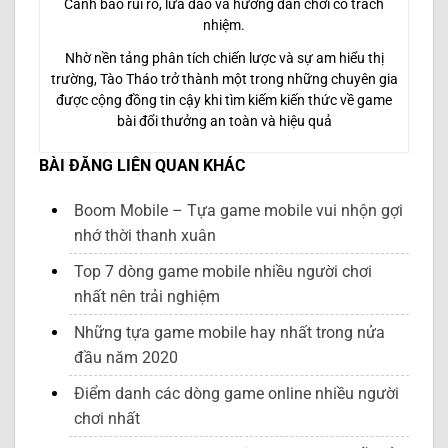
Cảnh báo rủi ro, lừa đảo và hướng dẫn chơi có trách
nhiệm.
Nhờ nền tảng phân tích chiến lược và sự am hiểu thị
trường, Tào Tháo trở thành một trong những chuyên gia
được cộng đồng tin cậy khi tìm kiếm kiến thức về game
bài đổi thưởng an toàn và hiệu quả
BÀI ĐĂNG LIÊN QUAN KHÁC
Boom Mobile – Tựa game mobile vui nhộn gợi
nhớ thời thanh xuân
Top 7 dòng game mobile nhiều người chơi
nhất nên trải nghiệm
Những tựa game mobile hay nhất trong nửa
đầu năm 2020
Điểm danh các dòng game online nhiều người
chơi nhất