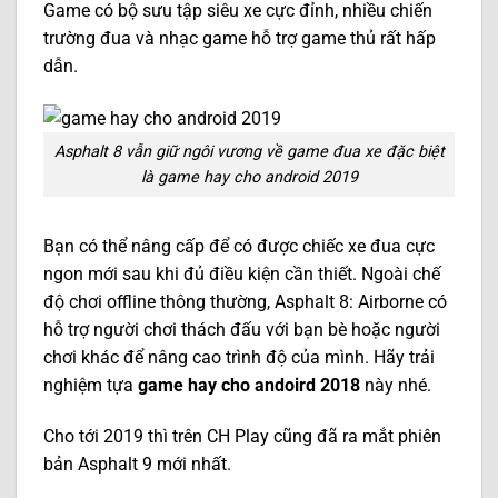
Game có bộ sưu tập siêu xe cực đỉnh, nhiều chiến
trường đua và nhạc game hỗ trợ game thủ rất hấp
dẫn.
Asphalt 8 vẫn giữ ngôi vương về game đua xe đặc biệt
là game hay cho android 2019
Bạn có thể nâng cấp để có được chiếc xe đua cực
ngon mới sau khi đủ điều kiện cần thiết. Ngoài chế
độ chơi offline thông thường, Asphalt 8: Airborne có
hỗ trợ người chơi thách đấu với bạn bè hoặc người
chơi khác để nâng cao trình độ của mình. Hãy trải
nghiệm tựa
game hay cho andoird 2018
này nhé.
Cho tới 2019 thì trên CH Play cũng đã ra mắt phiên
bản Asphalt 9 mới nhất.