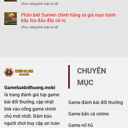
–
lừa
ở
Chức năng bình luận bị tắt
hãng
Thực
đảo
Phân
và
hư
biệt
Phân biệt Sunwin chính hãng và giả mạo tránh
giả
thế
789Club
mạo
bẫy lừa đảo đầy rủi ro
nào?
chính
–
ở
Chức năng bình luận bị tắt
hãng
Những
Phân
và
dấu
biệt
giả
hiệu
Sunwin
mạo
không
chính
–
thể
hãng
Mẹo
bỏ
và
tránh
qua
giả
scam
mạo
hiệu
CHUYÊN
tránh
quả
bẫy
MỤC
lừa
đảo
Gamebaidoithuong.mobi
đầy
là trang đánh giá top game
rủi
ro
bài đổi thưởng, cập nhật
Game đánh bài đổi thưởng
link vào cổng game chính
Game bắn cá online
chủ mới nhất. Đảm bảo
người chơi truy cập an toàn
Game nổ hũ