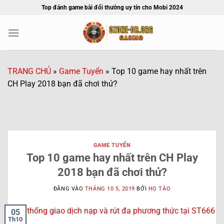
Bỏ
Top đánh game bài đổi thưởng uy tín cho Mobi 2024
qua
nội
dung
TRANG CHỦ
»
Game Tuyển
»
Top 10 game hay nhất trên
CH Play 2018 bạn đã chơi thử?
GAME TUYỂN
Top 10 game hay nhất trên CH Play
2018 bạn đã chơi thử?
ĐĂNG VÀO
THÁNG 10 5, 2019
BỞI
HỌ TÀO
05
Th10