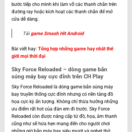
bước tiếp cho mình khi làm vỡ các thanh chắn trên
đường ray hoặc kích hoạt các thanh chắn để mở
cửa dễ dàng.
Tải
game Smash Hit Android
Bài viết hay:
Tổng hợp những game hay nhất thế
giới mọi thời đại
Sky Force Reloaded – dòng game bắn
súng máy bay cực đỉnh trên CH Play
Sky Force Reloaded là dòng game bắn súng máy
bay truyền thống cực đỉnh nhưng có nền tảng đồ
họa cực kỳ ấn tượng. Không chỉ thừa hưởng những
ưu điểm rất hot của đàn em đi trước. Sky Force
Reloaded còn được nâng cấp từ đồ, họa, âm thanh
cũng như sẽ hứa hẹn mang đến cho người chơi
những giờ bắn máy bay siêu mượt và nghẹt thở.