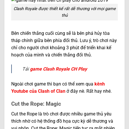
Clash Royale được thiết kế rất dễ thương với mọi game
thủ
Bên chiến thắng cuối cùng sẽ là bên phá hủy tòa
tháp chính giữa bên phía đối thủ. Lưu ý, trò chơi này
chỉ cho người chơi khoảng 3 phút để triển khai kế
hoạch của mình và chiến thắng đối thủ.
Tải
game Clash Royale CH Play
Ngoài chơi game thì bạn có thể xem qua
kênh
Youtube của Clash of Clan
ở đây nè. Rất hay nhé.
Cut the Rope: Magic
Cut the Rope là trò chơi được nhiều game thủ yêu
thích nhờ có hệ thống đồ họa cực kỳ dễ thương và
vui nhộn. Cut the Rope: Magic tiếp tục ra mắt phiên