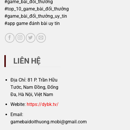
#game_bài_đổi_thưởng
#top_10_game_bài_đổi_thưởng
#game_bài_đổi_thưởng_uy_tín
#app game đánh bài uy tín
LIÊN HỆ
Địa Chỉ: 81 P. Trần Hữu
Tước, Nam Đồng, Đống
Đa, Hà Nội, Việt Nam
Webite:
https://dybk.tv/
Email:
gamebaidoithuong.mobi@gmail.com