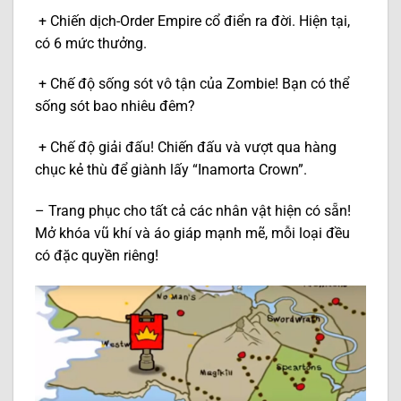
+ Chiến dịch-Order Empire cổ điển ra đời. Hiện tại,
có 6 mức thưởng.
+ Chế độ sống sót vô tận của Zombie! Bạn có thể
sống sót bao nhiêu đêm?
+ Chế độ giải đấu! Chiến đấu và vượt qua hàng
chục kẻ thù để giành lấy “Inamorta Crown”.
– Trang phục cho tất cả các nhân vật hiện có sẵn!
Mở khóa vũ khí và áo giáp mạnh mẽ, mỗi loại đều
có đặc quyền riêng!