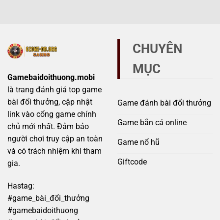
không
chính
–
thể
hãng
Mẹo
bỏ
và
tránh
qua
giả
scam
mạo
hiệu
CHUYÊN
tránh
quả
bẫy
MỤC
lừa
đảo
Gamebaidoithuong.mobi
đầy
là trang đánh giá top game
rủi
ro
bài đổi thưởng, cập nhật
Game đánh bài đổi thưởng
link vào cổng game chính
Game bắn cá online
chủ mới nhất. Đảm bảo
người chơi truy cập an toàn
Game nổ hũ
và có trách nhiệm khi tham
Giftcode
gia.
Hastag:
#game_bài_đổi_thưởng
#gamebaidoithuong