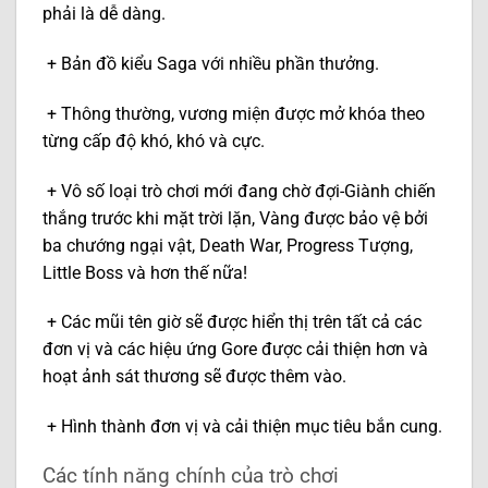
phải là dễ dàng.
+ Bản đồ kiểu Saga với nhiều phần thưởng.
+ Thông thường, vương miện được mở khóa theo
từng cấp độ khó, khó và cực.
+ Vô số loại trò chơi mới đang chờ đợi-Giành chiến
thắng trước khi mặt trời lặn, Vàng được bảo vệ bởi
ba chướng ngại vật, Death War, Progress Tượng,
Little Boss và hơn thế nữa!
+ Các mũi tên giờ sẽ được hiển thị trên tất cả các
đơn vị và các hiệu ứng Gore được cải thiện hơn và
hoạt ảnh sát thương sẽ được thêm vào.
+ Hình thành đơn vị và cải thiện mục tiêu bắn cung.
Các tính năng chính của trò chơi