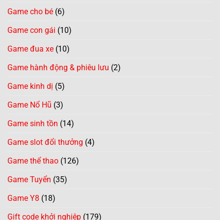
Game cho bé
(6)
Game con gái
(10)
Game đua xe
(10)
Game hành động & phiêu lưu
(2)
Game kinh dị
(5)
Game Nổ Hũ
(3)
Game sinh tồn
(14)
Game slot đổi thưởng
(4)
Game thể thao
(126)
Game Tuyển
(35)
Game Y8
(18)
Gift code khởi nghiệp
(179)