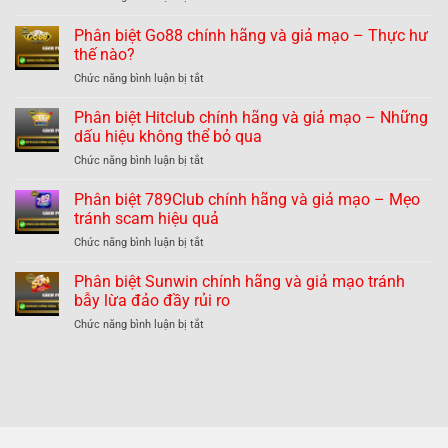
Phân
biệt
Phân biệt Go88 chính hãng và giả mạo – Thực hư
B52
thế nào?
chính
ở
Chức năng bình luận bị tắt
hãng
Phân
và
biệt
Phân biệt Hitclub chính hãng và giả mạo – Những
giả
Go88
mạo
dấu hiệu không thể bỏ qua
chính
nhận
ở
Chức năng bình luận bị tắt
hãng
dạng
Phân
và
dễ
biệt
Phân biệt 789Club chính hãng và giả mạo – Mẹo
giả
dàng
Hitclub
mạo
tránh scam hiệu quả
tránh
chính
–
lừa
ở
Chức năng bình luận bị tắt
hãng
Thực
đảo
Phân
và
hư
biệt
Phân biệt Sunwin chính hãng và giả mạo tránh
giả
thế
789Club
mạo
bẫy lừa đảo đầy rủi ro
nào?
chính
–
ở
Chức năng bình luận bị tắt
hãng
Những
Phân
và
dấu
biệt
giả
hiệu
Sunwin
mạo
không
chính
–
thể
hãng
Mẹo
bỏ
và
tránh
qua
giả
scam