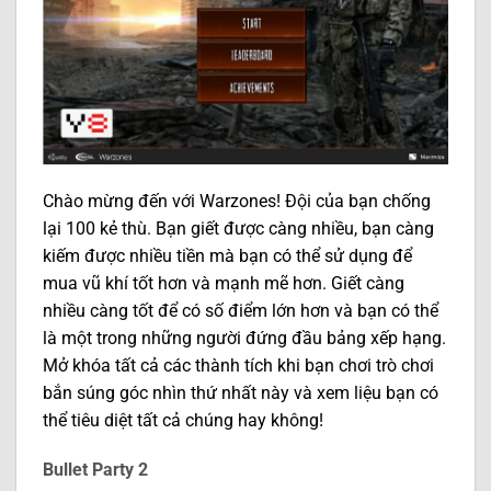
Chào mừng đến với Warzones! Đội của bạn chống
lại 100 kẻ thù. Bạn giết được càng nhiều, bạn càng
kiếm được nhiều tiền mà bạn có thể sử dụng để
mua vũ khí tốt hơn và mạnh mẽ hơn. Giết càng
nhiều càng tốt để có số điểm lớn hơn và bạn có thể
là một trong những người đứng đầu bảng xếp hạng.
Mở khóa tất cả các thành tích khi bạn chơi trò chơi
bắn súng góc nhìn thứ nhất này và xem liệu bạn có
thể tiêu diệt tất cả chúng hay không!
Bullet Party 2