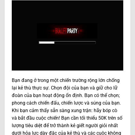
Bạn đang ở trong một chiến trường rộng lớn chống
lại kẻ thù thực sự. Chọn đội của bạn và giữ cho lữ
đoàn của bạn hoạt động ổn định. Bạn có thể chọn;
phong cách chiến đấu, chiến lược và súng của bạn.
Khi bạn cảm thấy sẵn sàng xung trận: hãy bóp cò
và bắt đầu cuộc chiến! Bạn cần tối thiểu 50K trên số
lượng tiêu diệt để trở thành kẻ giết người giỏi nhất
dưới hỏa lực dày đặc của kẻ thù và các cuộc không