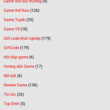
Game slot đổi thưởng
(4)
Game thể thao
(126)
Game Tuyển
(35)
Game Y8
(18)
Gift code khởi nghiệp
(179)
GiftCode
(179)
Hỏi đáp game
(6)
Hướng dẫn Game
(17)
Nổi bật
(6)
Review Game
(136)
Tin tức
(26)
Top Đỉnh
(5)