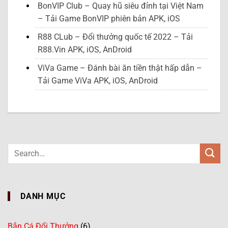
BonVIP Club – Quay hũ siêu đỉnh tại Việt Nam
– Tải Game BonVIP phiên bản APK, iOS
R88 CLub – Đổi thưởng quốc tế 2022 – Tải
R88.Vin APK, iOS, AnDroid
ViVa Game – Đánh bài ăn tiền thật hấp dẫn –
Tải Game ViVa APK, iOS, AnDroid
DANH MỤC
Bắn Cá Đổi Thưởng
(6)