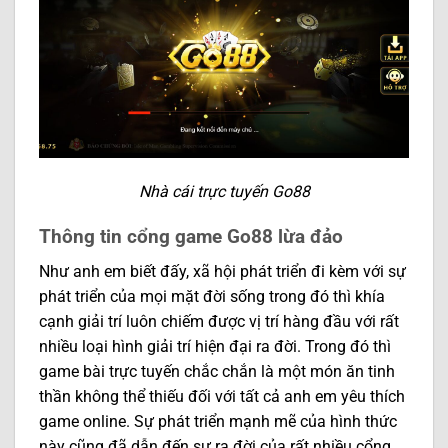
Nhà cái trực tuyến Go88
Thông tin cổng game Go88 lừa đảo
Như anh em biết đấy, xã hội phát triển đi kèm với sự
phát triển của mọi mặt đời sống trong đó thì khía
cạnh giải trí luôn chiếm được vị trí hàng đầu với rất
nhiều loại hình giải trí hiện đại ra đời. Trong đó thì
game bài trực tuyến chắc chắn là một món ăn tinh
thần không thể thiếu đối với tất cả anh em yêu thích
game online.
Sự phát triển mạnh mẽ của hình thức
này cũng đã dẫn đến sự ra đời của rất nhiều cổng