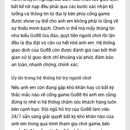
bất kể rút nạp đều phải qua các bước xác nhận kỹ
lưỡng và thông tin từ đại lý bên phía cổng game
được show cụ thể cho anh em không phải lo lắng về
sự thiếu minh bạch. Chính vì thế mà mấy thông tin
như kiểu Go88 lừa đảo, quỵt tiền người chơi rồi lặn
đều là địa đặt vô căn cứ hết nhé anh em.
Hệ thống
giao dịch của Go88 còn được đánh giá cao bởi thời
gian xử lý giao dịch chỉ khoảng vài phút, đảm bảo
an toàn, nhanh chóng, chính xác.
Uy tín trong hệ thống hỗ trợ người chơi
Nếu anh em còn đang gặp khó khăn hay có bất kỳ
thắc mắc nào về cổng game Go88 thì anh em cũng
đừng lo nhé vì hệ thống chăm sóc khách hàng luôn
bên cạnh bạn.
Đội ngũ hỗ trợ của Go88 làm việc
24/7 sẵn sàng giải quyết bất kỳ khó khăn nào của
anh em trong quá trình tham gia chơi game, bên