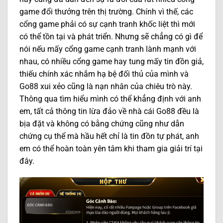
game đổi thưởng trên thị trường. Chính vì thế, các
cổng game phải có sự cạnh tranh khốc liệt thì mới
có thể tồn tại và phát triển.
Nhưng sẽ chẳng có gì để
nói nếu mấy cổng game cạnh tranh lành mạnh với
nhau, có nhiều cổng game hay tung mấy tin đồn giả,
thiếu chính xác nhắm hạ bệ đối thủ của mình và
Go88 xui xẻo cũng là nạn nhân của chiêu trò này.
Thông qua tìm hiểu mình có thể khẳng định với anh
em, tất cả thông tin lừa đảo về nhà cái Go88 đều là
bịa đặt và không có bằng chứng cũng như dẫn
chứng cụ thể mà hầu hết chỉ là tin đồn tự phát, anh
em có thể hoàn toàn yên tâm khi tham gia giải trí tại
đây.