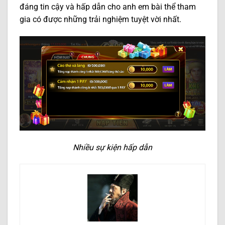
đáng tin cậy và hấp dẫn cho anh em bài thể tham
gia có được những trải nghiệm tuyệt vời nhất.
Nhiều sự kiện hấp dẫn