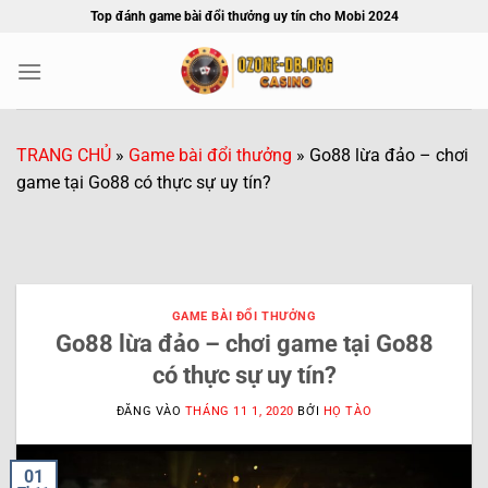
Bỏ
Top đánh game bài đổi thưởng uy tín cho Mobi 2024
qua
nội
dung
TRANG CHỦ
»
Game bài đổi thưởng
»
Go88 lừa đảo – chơi
game tại Go88 có thực sự uy tín?
GAME BÀI ĐỔI THƯỞNG
Go88 lừa đảo – chơi game tại Go88
có thực sự uy tín?
ĐĂNG VÀO
THÁNG 11 1, 2020
BỞI
HỌ TÀO
01