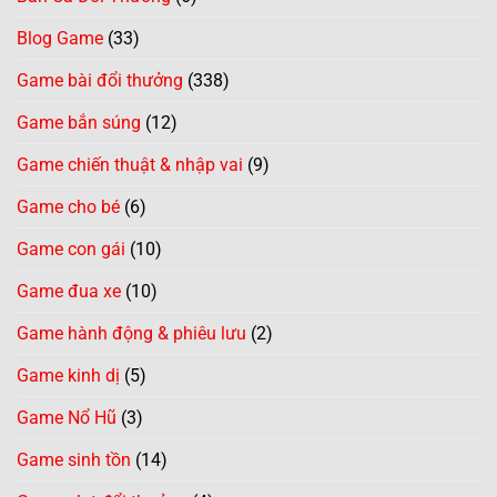
Blog Game
(33)
Game bài đổi thưởng
(338)
Game bắn súng
(12)
Game chiến thuật & nhập vai
(9)
Game cho bé
(6)
Game con gái
(10)
Game đua xe
(10)
Game hành động & phiêu lưu
(2)
Game kinh dị
(5)
Game Nổ Hũ
(3)
Game sinh tồn
(14)