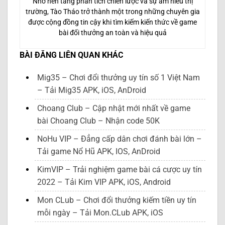
Nhờ nền tảng phân tích chiến lược và sự am hiểu thị
trường, Tào Tháo trở thành một trong những chuyên gia
được cộng đồng tin cậy khi tìm kiếm kiến thức về game
bài đổi thưởng an toàn và hiệu quả
BÀI ĐĂNG LIÊN QUAN KHÁC
Mig35 – Chơi đổi thưởng uy tín số 1 Việt Nam
– Tải Mig35 APK, iOS, AnDroid
Choang Club – Cập nhật mới nhất về game
bài Choang Club – Nhận code 50K
NoHu VIP – Đẳng cấp dân chơi đánh bài lớn –
Tải game Nổ Hũ APK, IOS, AnDroid
KimVIP – Trải nghiệm game bài cá cược uy tín
2022 – Tải Kim VIP APK, iOS, Android
Mon CLub – Chơi đổi thưởng kiếm tiền uy tín
mỗi ngày – Tải Mon.CLub APK, iOS