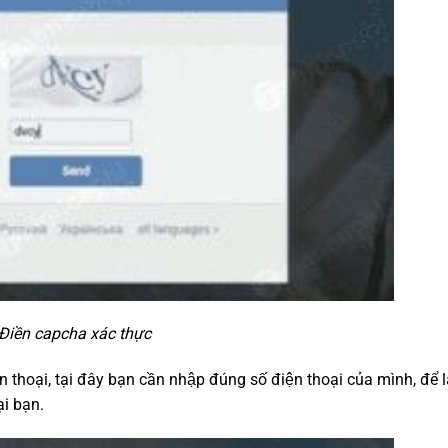
Điền capcha xác thực
n thoại, tại đây bạn cần nhập đúng số điện thoại của mình, để l
̣i bạn.