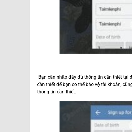
Bạn cần nhập đầy đủ thông tin cần thiết tại đ
cần thiết để bạn có thể bảo vệ tài khoản, cu
thông tin cần thiết.