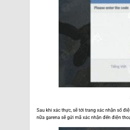
Sau khi xác thực, sẽ tới trang xác nhận số điệ
nữa garena sẽ gửi mã xác nhận đến điện thoa