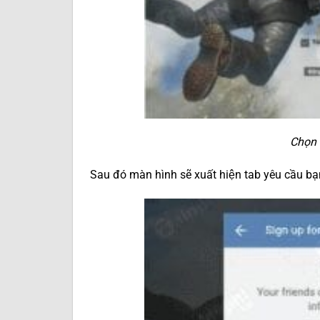
Chọn 
Sau đó màn hình sẽ xuất hiện tab yêu cầu bạn 