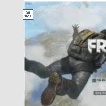
08
Th11