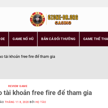
ODE
GAME NỔ HŨ
BẮN CÁ ĐỔI THƯỞNG
GAME THỂ TH
o tài khoản free fire để tham gia
REVIEW GAME
 tài khoản free fire để tham gia
VÀO
THÁNG 11 8, 2020
BỞI
HỌ TÀO