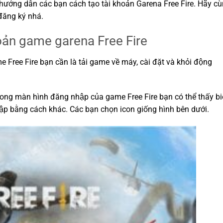
ẽ hướng dẫn các bạn cách tạo tài khoản Garena Free Fire. Hãy cu
 đăng ký nhá.
khoản game garena Free Fire
 Free Fire bạn cần là tải game về máy, cài đặt và khỏi động
ong màn hình đăng nhập của game Free Fire bạn có thể thấy bi
 bằng cách khác. Các bạn chọn icon giống hình bên dưới.