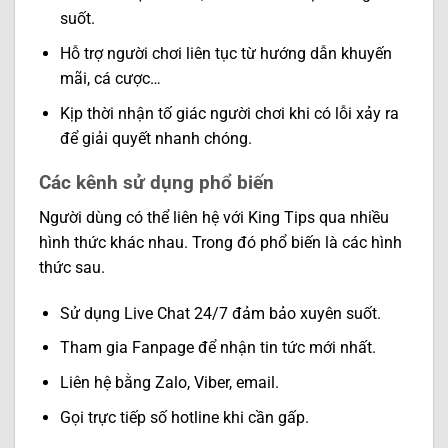
suốt.
Hỗ trợ người chơi liên tục từ hướng dẫn khuyến
mãi, cá cược…
Kịp thời nhận tố giác người chơi khi có lỗi xảy ra
để giải quyết nhanh chóng.
Các kênh sử dụng phổ biến
Người dùng có thể liên hệ với King Tips qua nhiều
hình thức khác nhau. Trong đó phổ biến là các hình
thức sau.
Sử dụng Live Chat 24/7 đảm bảo xuyên suốt.
Tham gia Fanpage để nhận tin tức mới nhất.
Liên hệ bằng Zalo, Viber, email.
Gọi trực tiếp số hotline khi cần gấp.