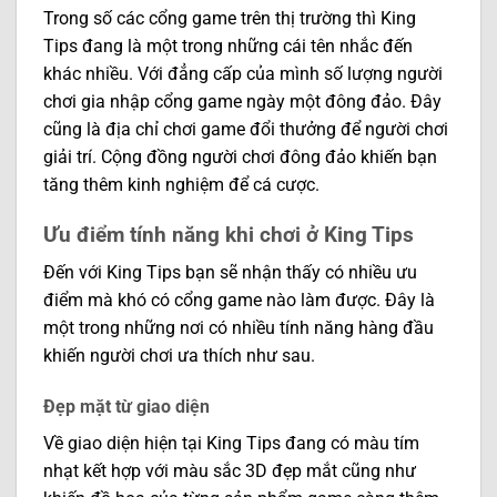
Trong số các cổng game trên thị trường thì King
Tips đang là một trong những cái tên nhắc đến
khác nhiều. Với đẳng cấp của mình số lượng người
chơi gia nhập cổng game ngày một đông đảo. Đây
cũng là địa chỉ chơi game đổi thưởng để người chơi
giải trí. Cộng đồng người chơi đông đảo khiến bạn
tăng thêm kinh nghiệm để cá cược.
Ưu điểm tính năng khi chơi ở King Tips
Đến với King Tips bạn sẽ nhận thấy có nhiều ưu
điểm mà khó có cổng game nào làm được. Đây là
một trong những nơi có nhiều tính năng hàng đầu
khiến người chơi ưa thích như sau.
Đẹp mặt từ giao diện
Về giao diện hiện tại King Tips đang có màu tím
nhạt kết hợp với màu sắc 3D đẹp mắt cũng như