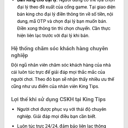
đại lý theo đề xuất của cổng game. Tại giao diện
bán king cho đại lý điền thông tin về số tiền, nội
dung, mã OTP và chọn đại lý bạn muốn bán.
Điền xong thông tin thì chọn chuyển. Cần thực
hiện liên lạc trước với đại lý khi bán.
Hệ thống chăm sóc khách hàng chuyên
nghiệp
Đội ngũ nhân viên chăm sóc khách hàng của nhà
cái luôn túc trực để giải đáp mọi thắc mắc của
người chơi. Theo đó bạn sẽ nhận thấy nhiều ưu thế
cũng như ưu điểm của nhân viên King Tips.
Lợi thế khi sử dụng CSKH tại King Tips
Người chơi được phục vụ với thái độ chuyên
nghiệp. Giải đáp mọi điều bạn cần biết.
Luôn túc trực 24/24, đảm bảo liên lạc thông