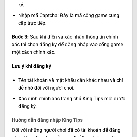
ký.
Nhập mã Captcha: Đây là mã cổng game cung
cấp trực tiếp.
Bước 3:
Sau khi điền và xác nhận thông tin chính
xác thì chọn đăng ký để đăng nhập vào cổng game
một cách chính xác.
Lưu ý khi đăng ký
Tên tài khoản và mật khẩu cần khác nhau và chỉ
dễ nhớ đối với người chơi.
Xác định chính xác trang chủ King Tips mới được
đăng ký.
Hướng dẫn đăng nhập King Tips
Đối với những người chơi đã có tài khoản để đăng