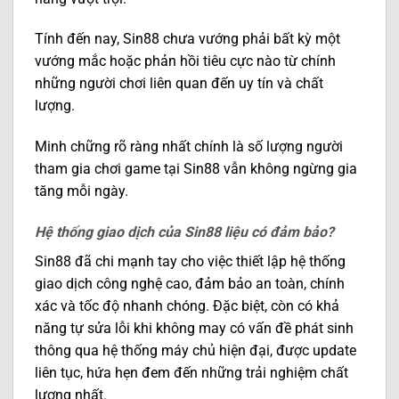
Tính đến nay, Sin88 chưa vướng phải bất kỳ một
vướng mắc hoặc phản hồi tiêu cực nào từ chính
những người chơi liên quan đến uy tín và chất
lượng.
Minh chững rõ ràng nhất chính là số lượng người
tham gia chơi game tại Sin88 vẫn không ngừng gia
tăng mỗi ngày.
Hệ thống giao dịch của Sin88 liệu có đảm bảo?
Sin88 đã chi mạnh tay cho việc thiết lập hệ thống
giao dịch công nghệ cao, đảm bảo an toàn, chính
xác và tốc độ nhanh chóng. Đặc biệt, còn có khả
năng tự sửa lỗi khi không may có vấn đề phát sinh
thông qua hệ thống máy chủ hiện đại, được update
liên tục, hứa hẹn đem đến những trải nghiệm chất
lượng nhất.