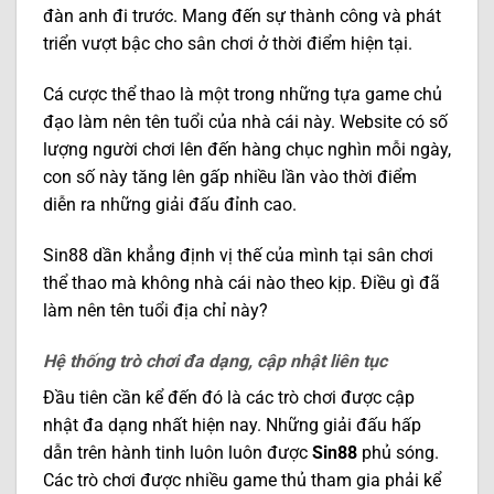
đàn anh đi trước. Mang đến sự thành công và phát
triển vượt bậc cho sân chơi ở thời điểm hiện tại.
Cá cược thể thao
là một trong những tựa game chủ
đạo làm nên tên tuổi của nhà cái này. Website có số
lượng người chơi lên đến hàng chục nghìn mỗi ngày,
con số này tăng lên gấp nhiều lần vào thời điểm
diễn ra những giải đấu đỉnh cao.
Sin88 dần khẳng định vị thế của mình tại sân chơi
thể thao mà không nhà cái nào theo kịp. Điều gì đã
làm nên tên tuổi địa chỉ này?
Hệ thống trò chơi đa dạng, cập nhật liên tục
Đầu tiên cần kể đến đó là các trò chơi được cập
nhật đa dạng nhất hiện nay. Những giải đấu hấp
dẫn trên hành tinh luôn luôn được
Sin88
phủ sóng.
Các trò chơi được nhiều game thủ tham gia phải kể