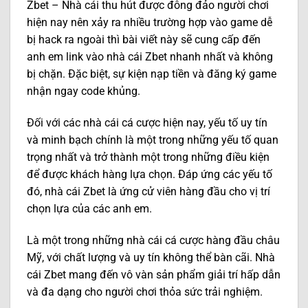
Zbet – Nhà cái thu hút được đông đảo người chơi
hiện nay nên xảy ra nhiều trường hợp vào game dễ
bị hack ra ngoài thì bài viết này sẽ cung cấp đến
anh em link vào nhà cái Zbet nhanh nhất và không
bị chặn. Đặc biệt, sự kiện nạp tiền và đăng ký game
nhận ngay code khủng.
Đối với các nhà cái cá cược hiện nay, yếu tố uy tín
và minh bạch chính là một trong những yếu tố quan
trọng nhất và trở thành một trong những điều kiện
để được khách hàng lựa chọn. Đáp ứng các yếu tố
đó, nhà cái Zbet là ứng cử viên hàng đầu cho vị trí
chọn lựa của các anh em.
Là một trong những nhà cái cá cược hàng đầu châu
Mỹ, với chất lượng và uy tín không thể bàn cãi. Nhà
cái Zbet mang đến vô vàn sản phẩm giải trí hấp dẫn
và đa dạng cho người chơi thỏa sức trải nghiệm.