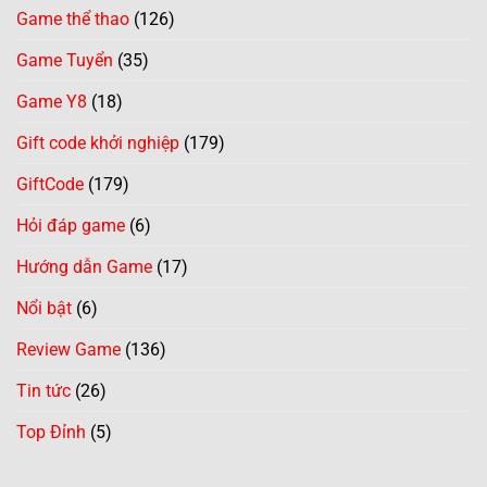
Game thể thao
(126)
Game Tuyển
(35)
Game Y8
(18)
Gift code khởi nghiệp
(179)
GiftCode
(179)
Hỏi đáp game
(6)
Hướng dẫn Game
(17)
Nổi bật
(6)
Review Game
(136)
Tin tức
(26)
Top Đỉnh
(5)