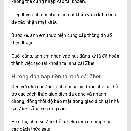
không thể đăng nhập vào tài khoản.
Tiếp theo anh em nhập lại mật khẩu vừa đặt ở trên
để xác nhận mật khẩu.
Bước kê, anh em thực hiện cung cấp thông tin số
điện thoại.
Cuối cùng, anh em nhấn vào nút đăng ký là đã hoàn
thành việc tạo tài khoản tại nhà cái Zbet.
Hướng dẫn nạp tiền tại nhà cái Zbet
Đến với nhà cái Zbet, anh em sẽ có được nhà cái hỗ
trợ các cách thức giao dịch đa dạng và nhanh
chóng, đồng thời độ bảo mật trong giao dịch tại nhà
cái Zbet cũng vô cùng cao.
Hiện tại, nhà cái Zbet hỗ trợ cho anh em nạp qua
các cách thức sau: