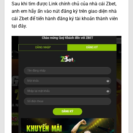
Sau khi tìm được Link chính chủ của nhà cái Zbet,
anh em hãy ấn vào nút đăng ký trên giao diện nhà
cái Zbet để tiến hành đăng ký tài khoản thành viên
tại đây.