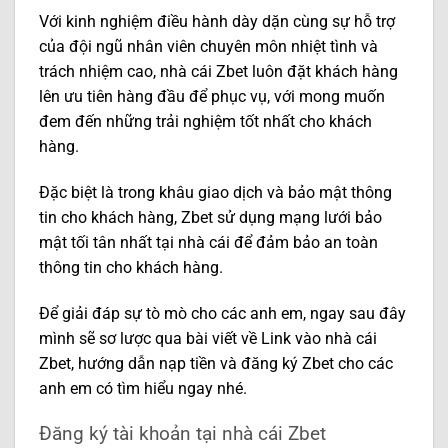
Với kinh nghiệm điều hành dày dặn cùng sự hỗ trợ
của đội ngũ nhân viên chuyên môn nhiệt tình và
trách nhiệm cao, nhà cái Zbet luôn đặt khách hàng
lên ưu tiên hàng đầu để phục vụ, với mong muốn
đem đến những trải nghiệm tốt nhất cho khách
hàng.
Đặc biệt là trong khâu giao dịch và bảo mật thông
tin cho khách hàng, Zbet sử dụng mạng lưới bảo
mật tối tân nhất tại nhà cái để đảm bảo an toàn
thông tin cho khách hàng.
Để giải đáp sự tò mò cho các anh em, ngay sau đây
mình sẽ sơ lược qua bài viết về Link vào nhà cái
Zbet, hướng dẫn nạp tiền và đăng ký Zbet cho các
anh em có tìm hiểu ngay nhé.
Đăng ký tài khoản tại nhà cái Zbet