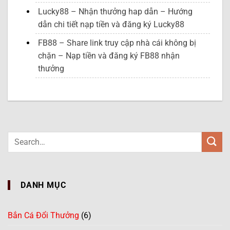
Lucky88 – Nhận thưởng hap dẫn – Hướng
dẫn chi tiết nạp tiền và đăng ký Lucky88
FB88 – Share link truy cập nhà cái không bị
chặn – Nạp tiền và đăng ký FB88 nhận
thưởng
DANH MỤC
Bắn Cá Đổi Thưởng
(6)