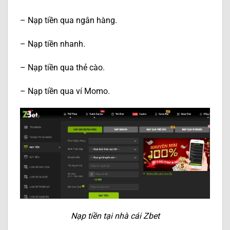
– Nạp tiền qua ngân hàng.
– Nạp tiền nhanh.
– Nạp tiền qua thẻ cào.
– Nạp tiền qua ví Momo.
Nạp tiền tại nhà cái Zbet