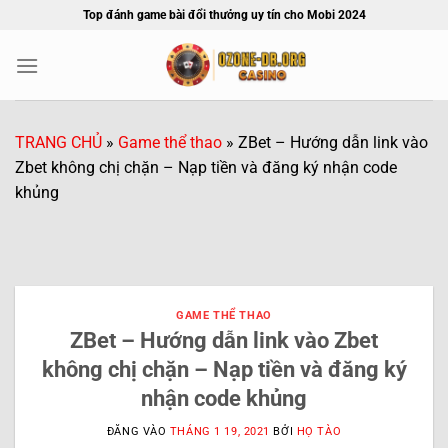
Bỏ
Top đánh game bài đổi thưởng uy tín cho Mobi 2024
qua
nội
dung
TRANG CHỦ
»
Game thể thao
»
ZBet – Hướng dẫn link vào
Zbet không chị chặn – Nạp tiền và đăng ký nhận code
khủng
GAME THỂ THAO
ZBet – Hướng dẫn link vào Zbet
không chị chặn – Nạp tiền và đăng ký
nhận code khủng
ĐĂNG VÀO
THÁNG 1 19, 2021
BỞI
HỌ TÀO