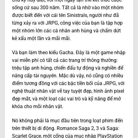
sống cứ sau 300 năm. Tất cả là nhờ vào một nhóm
được biết đến với cái tên Sinistrals, người như đã
từng xảy ra với JRPG, công việc của bạn là tập hợp
một nhóm lớn các cá nhân anh hùng và chấm dứt
kẻ xấu một lần và mãi mãi.
Và bạn làm theo kiểu Gacha. Đây là một game nhập
vai miễn phí có tất cả các trang trí thông thường:
triệu tập anh hùng, chiến đấu tự động và nghiền để
nâng cấp tài nguyên. Mặc dù vậy, nó cũng có nhiều
điểm tương đồng với các bậc tiền bối của JRPG, với
nghệ thuật nhân vật vẽ tay tuyệt đẹp, hình ảnh pixel
đẹp mắt, và một loạt các vai trò và kỹ năng để mở
khóa cho mỗi nhân vật.
Nó không phải là mục đầu tiên trong loạt phim đến
trên thiết bị di động. Romance Saga 2, 3 và Saga:
Scarlet Grace, một cổng của mục nhập PlayStation