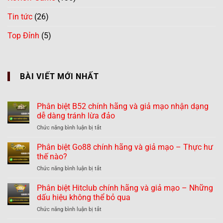
Tin tức
(26)
Top Đỉnh
(5)
BÀI VIẾT MỚI NHẤT
Phân biệt B52 chính hãng và giả mạo nhận dạng
dễ dàng tránh lừa đảo
ở
Chức năng bình luận bị tắt
Phân
biệt
Phân biệt Go88 chính hãng và giả mạo – Thực hư
B52
thế nào?
chính
ở
Chức năng bình luận bị tắt
hãng
Phân
và
biệt
Phân biệt Hitclub chính hãng và giả mạo – Những
giả
Go88
mạo
dấu hiệu không thể bỏ qua
chính
nhận
ở
Chức năng bình luận bị tắt
hãng
dạng
Phân
và
dễ