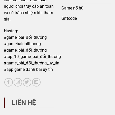
người chơi truy cập an toàn
Game nổ hũ
và có trách nhiệm khi tham
Giftcode
gia.
Hastag:
#game_bài_đổi_thưởng
#gamebaidoithuong
#game_bài_đổi_thưởng
#top_10_game_bài_đổi_thưởng
#game_bài_đổi_thưởng_uy_tín
#app game đánh bài uy tín
LIÊN HỆ