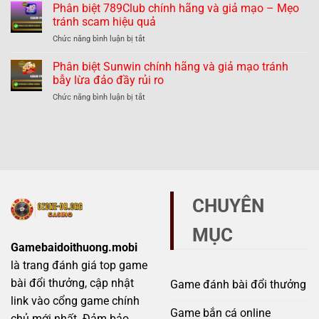
biệt
Phân biệt 789Club chính hãng và giả mạo – Mẹo
giả
dàng
Hitclub
mạo
tránh scam hiệu quả
tránh
chính
–
lừa
ở
Chức năng bình luận bị tắt
hãng
Thực
đảo
Phân
và
hư
biệt
Phân biệt Sunwin chính hãng và giả mạo tránh
giả
thế
789Club
mạo
bẫy lừa đảo đầy rủi ro
nào?
chính
–
ở
Chức năng bình luận bị tắt
hãng
Những
Phân
và
dấu
biệt
giả
hiệu
Sunwin
mạo
không
chính
–
thể
hãng
Mẹo
bỏ
và
tránh
qua
giả
scam
mạo
hiệu
CHUYÊN
tránh
quả
bẫy
MỤC
lừa
đảo
Gamebaidoithuong.mobi
đầy
là trang đánh giá top game
rủi
ro
bài đổi thưởng, cập nhật
Game đánh bài đổi thưởng
link vào cổng game chính
Game bắn cá online
chủ mới nhất. Đảm bảo