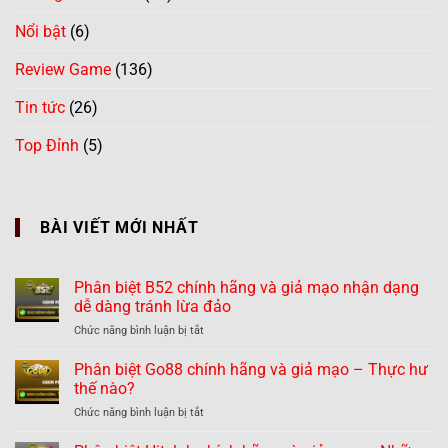
Nổi bật
(6)
Review Game
(136)
Tin tức
(26)
Top Đỉnh
(5)
BÀI VIẾT MỚI NHẤT
Phân biệt B52 chính hãng và giả mạo nhận dạng
dễ dàng tránh lừa đảo
ở
Chức năng bình luận bị tắt
Phân
biệt
Phân biệt Go88 chính hãng và giả mạo – Thực hư
B52
thế nào?
chính
ở
Chức năng bình luận bị tắt
hãng
Phân
và
biệt