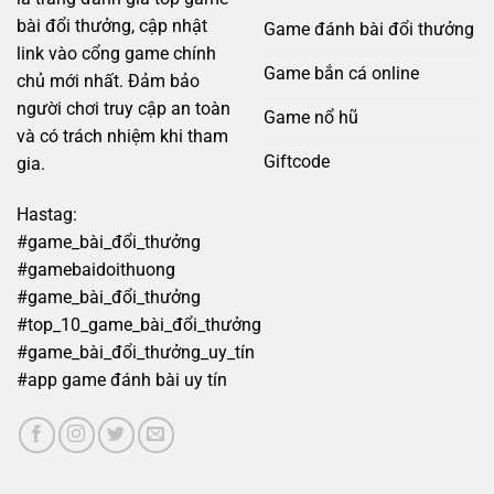
ro
bài đổi thưởng, cập nhật
Game đánh bài đổi thưởng
link vào cổng game chính
Game bắn cá online
chủ mới nhất. Đảm bảo
người chơi truy cập an toàn
Game nổ hũ
và có trách nhiệm khi tham
Giftcode
gia.
Hastag:
#game_bài_đổi_thưởng
#gamebaidoithuong
#game_bài_đổi_thưởng
#top_10_game_bài_đổi_thưởng
#game_bài_đổi_thưởng_uy_tín
#app game đánh bài uy tín