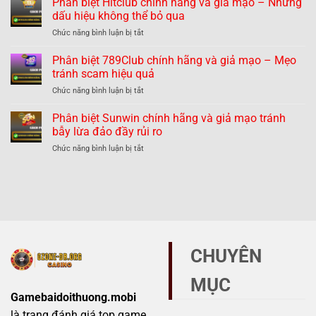
Phân biệt Hitclub chính hãng và giả mạo – Những
giả
Go88
mạo
dấu hiệu không thể bỏ qua
chính
nhận
ở
Chức năng bình luận bị tắt
hãng
dạng
Phân
và
dễ
biệt
Phân biệt 789Club chính hãng và giả mạo – Mẹo
giả
dàng
Hitclub
mạo
tránh scam hiệu quả
tránh
chính
–
lừa
ở
Chức năng bình luận bị tắt
hãng
Thực
đảo
Phân
và
hư
biệt
Phân biệt Sunwin chính hãng và giả mạo tránh
giả
thế
789Club
mạo
bẫy lừa đảo đầy rủi ro
nào?
chính
–
ở
Chức năng bình luận bị tắt
hãng
Những
Phân
và
dấu
biệt
giả
hiệu
Sunwin
mạo
không
chính
–
thể
hãng
Mẹo
bỏ
và
tránh
qua
giả
scam
mạo
hiệu
CHUYÊN
tránh
quả
bẫy
MỤC
lừa
đảo
Gamebaidoithuong.mobi
đầy
là trang đánh giá top game
rủi