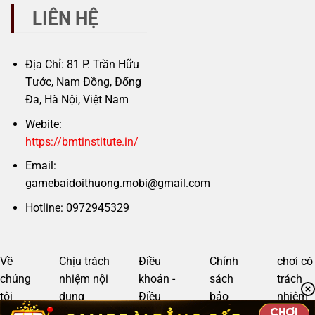
LIÊN HỆ
Địa Chỉ: 81 P. Trần Hữu
Tước, Nam Đồng, Đống
Đa, Hà Nội, Việt Nam
Webite:
https://bmtinstitute.in/
Email:
gamebaidoithuong.mobi@gmail.com
Hotline: 0972945329
Về
Chịu trách
Điều
Chính
chơi có
chúng
nhiệm nội
khoản -
sách
trách
tôi
dung
Điều
bảo
nhiệm
kiện
mật