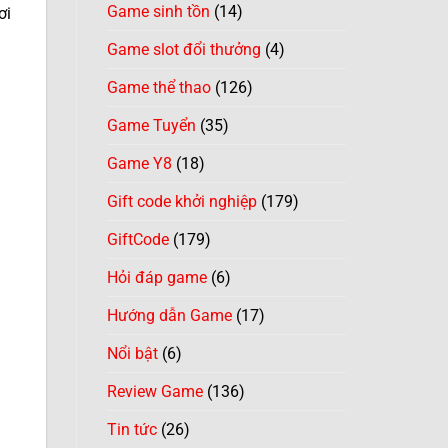
Game sinh tồn
(14)
ơi
Game slot đổi thưởng
(4)
Game thể thao
(126)
Game Tuyển
(35)
Game Y8
(18)
Gift code khởi nghiệp
(179)
GiftCode
(179)
Hỏi đáp game
(6)
Hướng dẫn Game
(17)
Nổi bật
(6)
Review Game
(136)
Tin tức
(26)