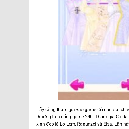
Hãy cùng tham gia vào game Cô dâu đại chiến. 
thương trên cổng game 24h. Tham gia Cô dâu
xinh đẹp là Lọ Lem, Rapunzel và Elsa. Lần này