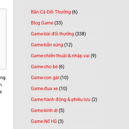
Bắn Cá Đổi Thưởng
(6)
Blog Game
(33)
Game bài đổi thưởng
(338)
Game bắn súng
(12)
Game chiến thuật & nhập vai
(9)
Game cho bé
(6)
Game con gái
(10)
ang
h
Game đua xe
(10)
i
Game hành động & phiêu lưu
(2)
Game kinh dị
(5)
Game Nổ Hũ
(3)