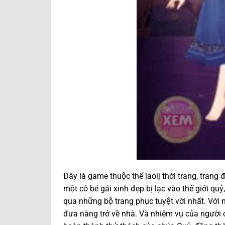
Đây là game thuộc thể laoij thời trang, trang
một cô bé gái xinh đẹp bị lạc vào thế giới
qua những bộ trang phục tuyệt vời nhất. 
đưa nàng trở về nhà. Và nhiệm vụ của người c