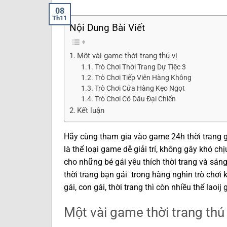
08
Th11
Nội Dung Bài Viết
Một vài game thời trang thú vị
Trò Chơi Thời Trang Dự Tiệc 3
Trò Chơi Tiếp Viên Hàng Không
Trò Chơi Cửa Hàng Kẹo Ngọt
Trò Chơi Cô Dâu Đại Chiến
Kết luận
Hãy cùng tham gia vào game 24h thời trang gia
là thể loại game dễ giải trí, không gây khó chị
cho những bé gái yêu thích thời trang và s
thời trang bạn gái trong hàng nghìn trò chơ
gái, con gái, thời trang thì còn nhiều thể la
Một vài game thời trang thú 