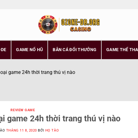
ODE
GAME NỔ HŨ
BẮN CÁ ĐỔI THƯỞNG
GAME THỂ TH
oại game 24h thời trang thú vị nào
REVIEW GAME
̣i game 24h thời trang thú vị nào
VÀO
THÁNG 11 8, 2020
BỞI
HỌ TÀO