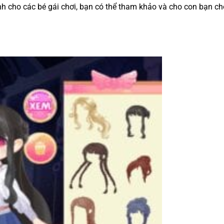
̀nh cho các bé gái chơi, bạn có thể tham khảo và cho con bạn ch