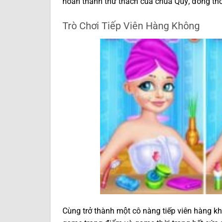
hoàn thành thử thách của chúa Quỷ, đồng thời
Trò Chơi Tiếp Viên Hàng Không
Cùng trở thành một cô nàng tiếp viên hàn