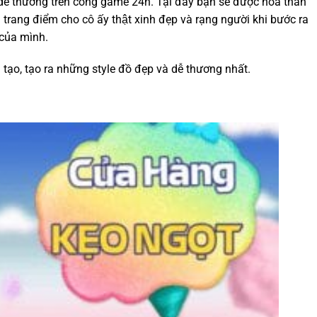
 thương trên cổng game 24h. Tại đây bạn sẽ được hóa thân
 trang điểm cho cô ấy thật xinh đẹp và rạng người khi bước ra
của mình.
ng tạo, tạo ra những style đồ đẹp và dễ thương nhất.