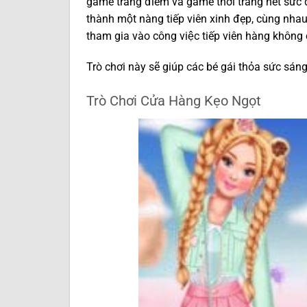
game trang điểm và game thời trang hết sức dễ
thành một nàng tiếp viên xinh đẹp, cùng nhau
tham gia vào công việc tiếp viên hàng không 
Trò chơi này sẽ giúp các bé gái thỏa sức sá
Trò Chơi Cửa Hàng Kẹo Ngọt