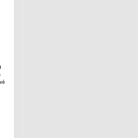
g
n
vẻ