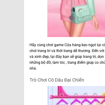
Hãy cùng chơi game Cửa hàng kẹo ngọt tại cổ
chơi trang trí và thời trang dễ thương. Đến với 
và xinh đẹp, tại đây bạn sẽ giúp trang trí, dọ
những bộ đồ, làm tóc , trang điểm giúp co c
nhá.
Trò Chơi Cô Dâu Đại Chiến