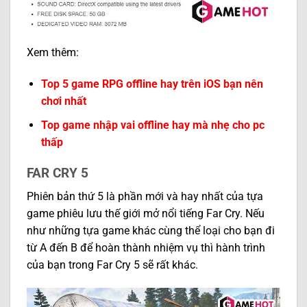
Xem thêm:
Top 5 game RPG offline hay trên iOS bạn nên
chơi nhất
Top game nhập vai offline hay mà nhẹ cho pc
thấp
FAR CRY 5
Phiên bản thứ 5 là phần mới và hay nhất của tựa
game phiêu lưu thế giới mở nổi tiếng Far Cry. Nếu
như những tựa game khác cùng thể loại cho bạn đi
từ A đến B để hoàn thành nhiệm vụ thì hành trình
của bạn trong Far Cry 5 sẽ rất khác.