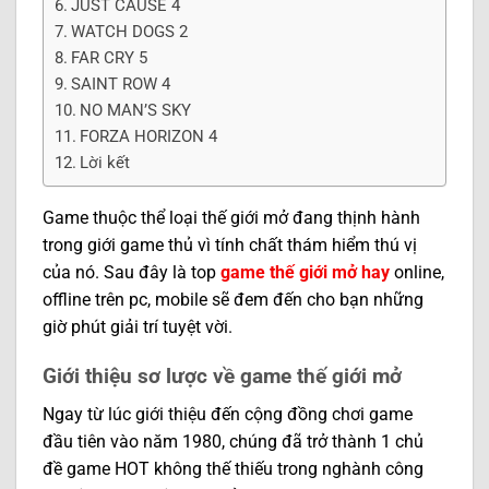
JUST CAUSE 4
WATCH DOGS 2
FAR CRY 5
SAINT ROW 4
NO MAN’S SKY
FORZA HORIZON 4
Lời kết
Game thuộc thể loại thế giới mở đang thịnh hành
trong giới game thủ vì tính chất thám hiểm thú vị
của nó. Sau đây là top
game thế giới mở hay
online,
offline trên pc, mobile sẽ đem đến cho bạn những
giờ phút giải trí tuyệt vời.
Giới thiệu sơ lược về game thế giới mở
Ngay từ lúc giới thiệu đến cộng đồng chơi game
đầu tiên vào năm 1980, chúng đã trở thành 1 chủ
đề game HOT không thế thiếu trong nghành công