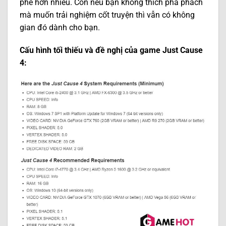
phê hơn nhiều. Còn nếu bạn không thích phá phách
mà muốn trải nghiệm cốt truyện thì vẫn có không
gian đó dành cho bạn.
Cấu hình tối thiếu và đề nghị của game Just Cause
4: