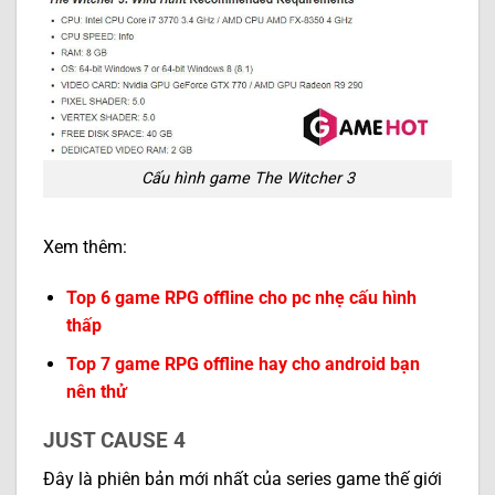
Cấu hình game The Witcher 3
Xem thêm:
Top 6 game RPG offline cho pc nhẹ cấu hình
thấp
Top 7 game RPG offline hay cho android bạn
nên thử
JUST CAUSE 4
Đây là phiên bản mới nhất của series game thế giới