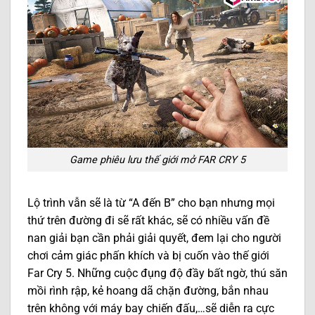
Game phiêu lưu thế giới mở FAR CRY 5
Lộ trình vẫn sẽ là từ “A đến B” cho bạn nhưng mọi
thứ trên đường đi sẽ rất khác, sẽ có nhiều vấn đề
nan giải bạn cần phải giải quyết, đem lại cho người
chơi cảm giác phấn khích và bị cuốn vào thế giới
Far Cry 5. Những cuộc đụng độ đầy bất ngờ, thú săn
mồi rình rập, kẻ hoang dã chặn đường, bắn nhau
trên không với máy bay chiến đấu,…sẽ diễn ra cực