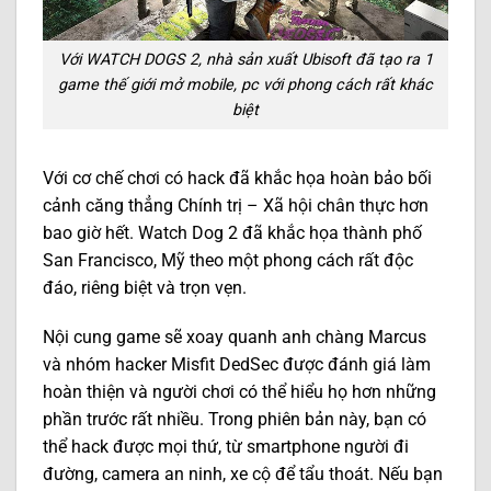
Với WATCH DOGS 2, nhà sản xuất Ubisoft đã tạo ra 1
game thế giới mở mobile, pc với phong cách rất khác
biệt
Với cơ chế chơi có hack đã khắc họa hoàn bảo bối
cảnh căng thẳng Chính trị – Xã hội chân thực hơn
bao giờ hết. Watch Dog 2 đã khắc họa thành phố
San Francisco, Mỹ theo một phong cách rất độc
đáo, riêng biệt và trọn vẹn.
Nội cung game sẽ xoay quanh anh chàng Marcus
và nhóm hacker Misfit DedSec được đánh giá làm
hoàn thiện và người chơi có thể hiểu họ hơn những
phần trước rất nhiều. Trong phiên bản này, bạn có
thể hack được mọi thứ, từ smartphone người đi
đường, camera an ninh, xe cộ để tẩu thoát. Nếu bạn