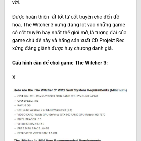
vời.
Được hoàn thiện rất tốt từ cốt truyện cho đến đồ
họa, The Witcher 3 xứng đáng lọt vào những game
có cốt truyện hay nhất thế giới mở, là tượng đài của
game chủ đề này và hãng sản xuất CD Projekt Red
xứng đáng giành được huy chương danh giá.
Cấu hình cần để chơi game The Witcher 3:
X