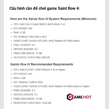
Cấu hình cần để chơi game Saint Row 4: