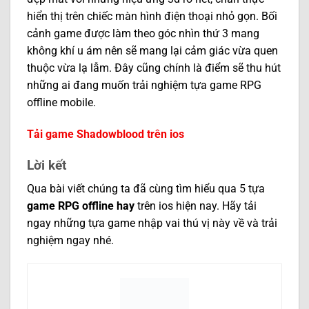
hiển thị trên chiếc màn hình điện thoại nhỏ gọn. Bối
cảnh game được làm theo góc nhìn thứ 3 mang
không khí u ám nên sẽ mang lại cảm giác vừa quen
thuộc vừa lạ lẫm. Đây cũng chính là điểm sẽ thu hút
những ai đang muốn trải nghiệm tựa game RPG
offline mobile.
Tải game Shadowblood trên ios
Lời kết
Qua bài viết chúng ta đã cùng tìm hiểu qua 5 tựa
game RPG offline hay
trên ios hiện nay. Hãy tải
ngay những tựa game nhập vai thú vị này về và trải
nghiệm ngay nhé.