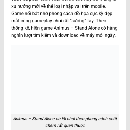
xu hướng mới về thể loại nhập vai trên mobile.
Game nổi bật nhờ phong cách đồ họa cực kỳ đẹp
mắt cùng gameplay chơi rất “sướng” tay. Theo
thống kê, hiện game Animus – Stand Alone có hàng
nghìn lượt tìm kiếm và download về máy mỗi ngày.
Animus – Stand Alone có lối chơi theo phong cách chặt
chém rất quen thuộc