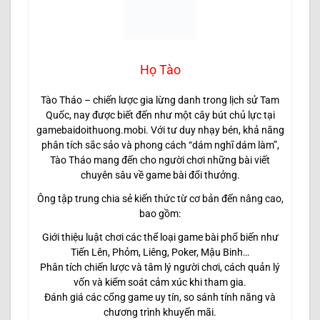
Họ Tào
Tào Tháo – chiến lược gia lừng danh trong lịch sử Tam
Quốc, nay được biết đến như một cây bút chủ lực tại
gamebaidoithuong.mobi. Với tư duy nhạy bén, khả năng
phân tích sắc sảo và phong cách “dám nghĩ dám làm”,
Tào Tháo mang đến cho người chơi những bài viết
chuyên sâu về game bài đổi thưởng.
Ông tập trung chia sẻ kiến thức từ cơ bản đến nâng cao,
bao gồm:
Giới thiệu luật chơi các thể loại game bài phổ biến như
Tiến Lên, Phỏm, Liêng, Poker, Mậu Binh…
Phân tích chiến lược và tâm lý người chơi, cách quản lý
vốn và kiểm soát cảm xúc khi tham gia.
Đánh giá các cổng game uy tín, so sánh tính năng và
chương trình khuyến mãi.