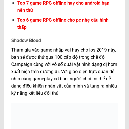
Top 7 game RPG offline hay cho android bạn
nên thử
Top 6 game RPG offline cho pc nhẹ cấu hình
thấp
Shadow Blood
Tham gia vào game nhập vai hay cho ios 2019 này,
bạn sẽ được thử qua 100 cấp độ trong chế độ
Campaign cùng với vô số quái vật hình dạng dị hợm
xuất hiện trên đường đi. Với giao diện trực quan dễ
nhìn cùng gameplay cơ bản, người chơi có thể dễ
dàng điều khiển nhân vật của mình và tung ra nhiều
kỹ năng kết liễu đối thủ.