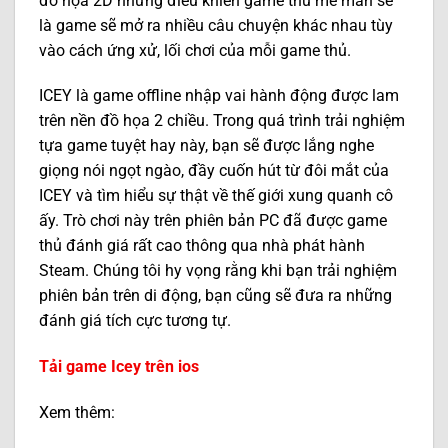
đồ họa 2D nhưng điều khiến game thủ mê mẩn sẽ
là game sẽ mở ra nhiều câu chuyện khác nhau tùy
vào cách ứng xử, lối chơi của mỗi game thủ.
ICEY là game offline nhập vai hành động được lam
trên nền đồ họa 2 chiều. Trong quá trình trải nghiệm
tựa game tuyệt hay này, bạn sẽ được lắng nghe
giọng nói ngọt ngào, đầy cuốn hút từ đôi mắt của
ICEY và tìm hiểu sự thật về thế giới xung quanh cô
ấy. Trò chơi này trên phiên bản PC đã được game
thủ đánh giá rất cao thông qua nhà phát hành
Steam. Chúng tôi hy vọng rằng khi bạn trải nghiệm
phiên bản trên di động, bạn cũng sẽ đưa ra những
đánh giá tích cực tương tự.
Tải game Icey trên ios
Xem thêm: