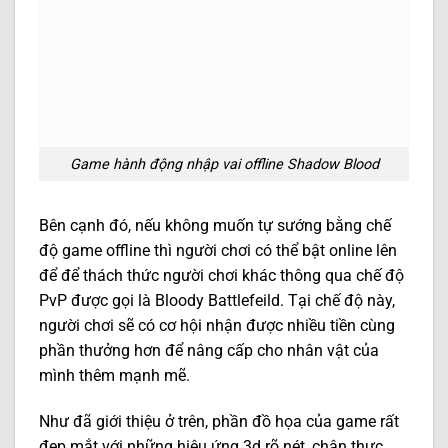
Game hành động nhập vai offline Shadow Blood
Bên cạnh đó, nếu không muốn tự sướng bằng chế
độ game offline thì người chơi có thể bật online lên
để để thách thức người chơi khác thông qua chế độ
PvP được gọi là Bloody Battlefeild. Tại chế độ này,
người chơi sẽ có cơ hội nhận được nhiều tiền cùng
phần thưởng hơn để nâng cấp cho nhân vật của
mình thêm mạnh mẽ.
Như đã giới thiệu ở trên, phần đồ họa của game rất
đẹp mắt với những hiệu ứng 3d rõ nét, chân thực