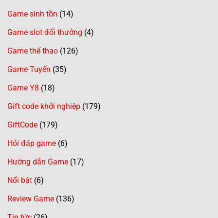
Game sinh tồn
(14)
Game slot đổi thưởng
(4)
Game thể thao
(126)
Game Tuyển
(35)
Game Y8
(18)
Gift code khởi nghiệp
(179)
GiftCode
(179)
Hỏi đáp game
(6)
Hướng dẫn Game
(17)
Nổi bật
(6)
Review Game
(136)
Tin tức
(26)