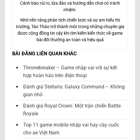
Cảnh báo rủi ro, lừa đảo và hướng dẫn chơi có trách
nhiệm.
Nhờ nền tảng phân tích chiến lược và sự am hiểu thị
trường, Tào Tháo trở thành một trong những chuyên gia
được cộng đồng tin cậy khi tìm kiếm kiến thức về game
bài đổi thưởng an toàn và hiệu quả
BÀI ĐĂNG LIÊN QUAN KHÁC
Thronebreaker – Game nhập vai với sự kết
hợp hoàn hảo trên điện thoại
Đánh giá Stellaris: Galaxy Command – Không
gian nhỏ
Đánh giá Royal Crown: Một trận chiến Battle
Royale
Top 11 game mobile nhập vai hay cày cuốc
cho ae Việt Nam