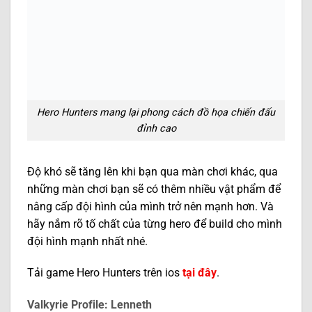
Hero Hunters mang lại phong cách đồ họa chiến đấu
đỉnh cao
Độ khó sẽ tăng lên khi bạn qua màn chơi khác, qua
những màn chơi bạn sẽ có thêm nhiều vật phẩm để
nâng cấp đội hình của mình trở nên mạnh hơn. Và
hãy nắm rõ tố chất của từng hero để build cho mình
đội hình mạnh nhất nhé.
Tải game Hero Hunters trên ios
tại đây
.
Valkyrie Profile: Lenneth