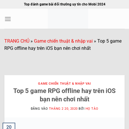
Bỏ
Top đánh game bài đổi thưởng uy tín cho Mobi 2024
qua
nội
dung
TRANG CHỦ
»
Game chiến thuật & nhập vai
»
Top 5 game
RPG offline hay trên iOS bạn nên chơi nhất
GAME CHIẾN THUẬT & NHẬP VAI
Top 5 game RPG offline hay trên iOS
bạn nên chơi nhất
ĐĂNG VÀO
THÁNG 2 20, 2020
BỞI
HỌ TÀO
20