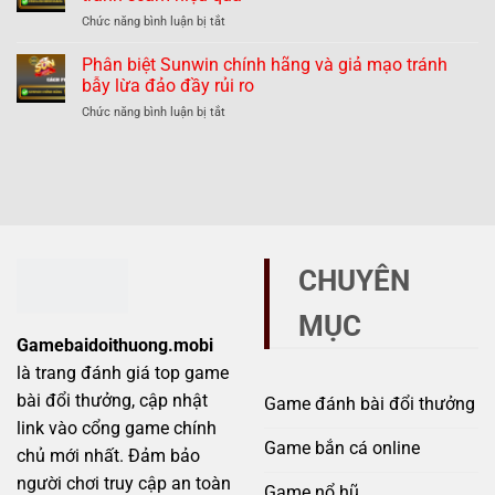
chính
–
lừa
ở
Chức năng bình luận bị tắt
hãng
Thực
đảo
Phân
và
hư
biệt
Phân biệt Sunwin chính hãng và giả mạo tránh
giả
thế
789Club
mạo
bẫy lừa đảo đầy rủi ro
nào?
chính
–
ở
Chức năng bình luận bị tắt
hãng
Những
Phân
và
dấu
biệt
giả
hiệu
Sunwin
mạo
không
chính
–
thể
hãng
Mẹo
bỏ
và
tránh
qua
giả
scam
mạo
hiệu
CHUYÊN
tránh
quả
bẫy
MỤC
lừa
đảo
Gamebaidoithuong.mobi
đầy
là trang đánh giá top game
rủi
ro
bài đổi thưởng, cập nhật
Game đánh bài đổi thưởng
link vào cổng game chính
Game bắn cá online
chủ mới nhất. Đảm bảo
người chơi truy cập an toàn
Game nổ hũ