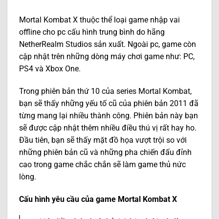
Mortal Kombat X thuộc thể loại game nhập vai
offline cho pc cấu hình trung bình do hãng
NetherRealm Studios sản xuất. Ngoài pc, game còn
cập nhật trên những dòng máy chơi game như: PC,
PS4 và Xbox One.
Trong phiên bản thứ 10 của series Mortal Kombat,
bạn sẽ thấy những yếu tố cũ của phiên bản 2011 đã
từng mang lại nhiều thành công. Phiên bản này bạn
sẽ được cập nhật thêm nhiều điều thú vị rất hay ho.
Đầu tiên, bạn sẽ thấy mặt đồ họa vượt trội so với
những phiên bản cũ và những pha chiến đấu đỉnh
cao trong game chắc chắn sẽ làm game thủ nức
lòng.
Cấu hình yêu cầu của game Mortal Kombat X