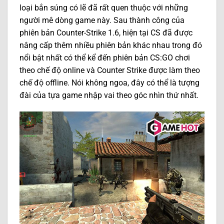
loại bắn súng có lẽ đã rất quen thuộc với những
người mê dòng game này. Sau thành công của
phiên bản Counter-Strike 1.6, hiện tại CS đã được
nâng cấp thêm nhiều phiên bản khác nhau trong đó
nổi bật nhất có thể kể đến phiên bản CS:GO chơi
theo chế độ online và Counter Strike được làm theo
chế độ offline. Nói không ngoa, đây có thể là tượng
đài của tựa game nhập vai theo góc nhìn thứ nhất.