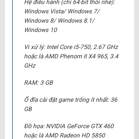
Hệ điều hành (chỉ 64-bit thôi nhé):
Windows Vista/ Windows 7/
Windows 8/ Windows 8.1/
Windows 10
Vi xử lý: Intel Core i5-750, 2.67 GHz
hoặc là AMD Phenom II X4 965, 3.4
GHz
RAM: 3 GB
Ổ đĩa cài đặt game trống ít nhất: 36
GB
Đồ họa: NVIDIA GeForce GTX 460
hoặc là AMD Radeon HD 5850