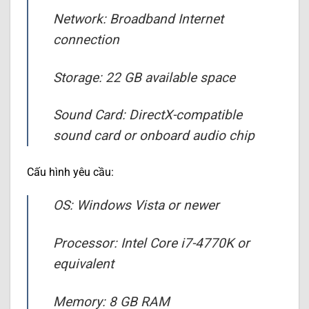
Network: Broadband Internet
connection
Storage: 22 GB available space
Sound Card: DirectX-compatible
sound card or onboard audio chip
Cấu hình yêu cầu:
OS: Windows Vista or newer
Processor: Intel Core i7-4770K or
equivalent
Memory: 8 GB RAM