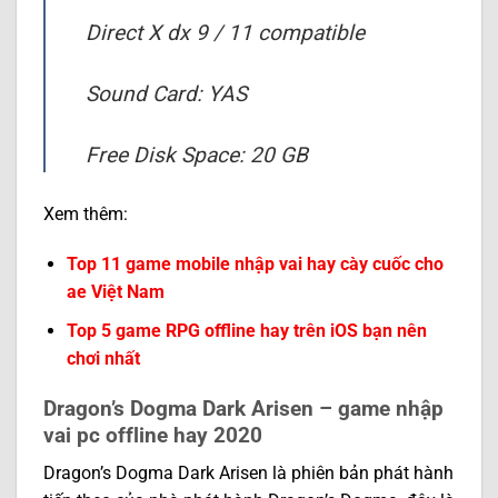
Direct X dx 9 / 11 compatible
Sound Card: YAS
Free Disk Space: 20 GB
Xem thêm:
Top 11 game mobile nhập vai hay cày cuốc cho
ae Việt Nam
Top 5 game RPG offline hay trên iOS bạn nên
chơi nhất
Dragon’s Dogma Dark Arisen – game nhập
vai pc offline hay 2020
Dragon’s Dogma Dark Arisen là phiên bản phát hành