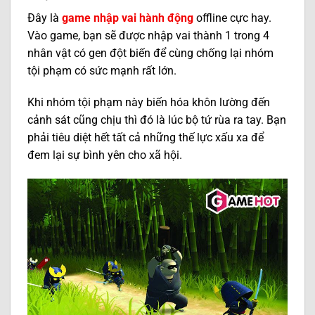
Đây là
game nhập vai hành động
offline cực hay.
Vào game, bạn sẽ được nhập vai thành 1 trong 4
nhân vật có gen đột biến để cùng chống lại nhóm
tội phạm có sức mạnh rất lớn.
Khi nhóm tội phạm này biến hóa khôn lường đến
cảnh sát cũng chịu thì đó là lúc bộ tứ rùa ra tay. Bạn
phải tiêu diệt hết tất cả những thế lực xấu xa để
đem lại sự bình yên cho xã hội.