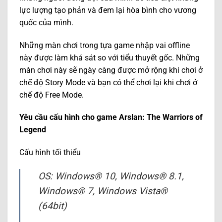
lực lượng tạo phản và đem lại hòa bình cho vương
quốc của mình.
Những màn chơi trong tựa game nhập vai offline
này được làm khá sát so với tiểu thuyết gốc. Những
màn chơi này sẽ ngày càng được mở rộng khi chơi ở
chế độ Story Mode và bạn có thể chơi lại khi chơi ở
chế độ Free Mode.
Yêu cầu cấu hình cho game Arslan: The Warriors of
Legend
Cấu hình tối thiểu
OS: Windows® 10, Windows® 8.1,
Windows® 7, Windows Vista®
(64bit)