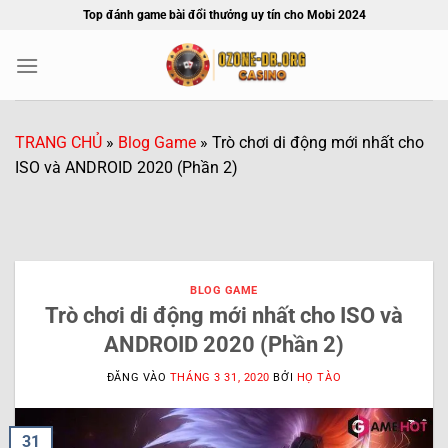
Bỏ
Top đánh game bài đổi thưởng uy tín cho Mobi 2024
qua
nội
dung
TRANG CHỦ
»
Blog Game
»
Trò chơi di động mới nhất cho
ISO và ANDROID 2020 (Phần 2)
BLOG GAME
Trò chơi di động mới nhất cho ISO và
ANDROID 2020 (Phần 2)
ĐĂNG VÀO
THÁNG 3 31, 2020
BỞI
HỌ TÀO
31