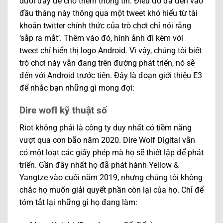
dưới đây để chờ thêm thông tin. Điều đó đã đến vào
đầu tháng này thông qua một tweet khó hiểu từ tài
khoản twitter chính thức của trò chơi chỉ nói rằng
‘sắp ra mắt’. Thêm vào đó, hình ảnh đi kèm với
tweet chỉ hiển thị logo Android. Vì vậy, chúng tôi biết
trò chơi này vẫn đang trên đường phát triển, nó sẽ
đến với Android trước tiên. Đây là đoạn giới thiệu E3
để nhắc bạn những gì mong đợi:
Dire wofl kỹ thuật số
Riot không phải là công ty duy nhất có tiềm năng
vượt qua cơn bão năm 2020. Dire Wolf Digital vẫn
có một loạt các giấy phép mà họ sẽ thiết lập để phát
triển. Gần đây nhất họ đã phát hành Yellow &
Yangtze vào cuối năm 2019, nhưng chúng tôi không
chắc họ muốn giải quyết phần còn lại của họ. Chỉ để
tóm tắt lại những gì họ đang làm: