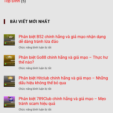
Top Đỉnh
(5)
BÀI VIẾT MỚI NHẤT
Phân biệt B52 chính hãng và giả mạo nhận dạng
dễ dàng tránh lừa đảo
ở
Chức năng bình luận bị tắt
Phân
biệt
Phân biệt Go88 chính hãng và giả mạo – Thực hư
B52
thế nào?
chính
ở
Chức năng bình luận bị tắt
hãng
Phân
và
biệt
Phân biệt Hitclub chính hãng và giả mạo – Những
giả
Go88
mạo
dấu hiệu không thể bỏ qua
chính
nhận
ở
Chức năng bình luận bị tắt
hãng
dạng
Phân
và
dễ
biệt
Phân biệt 789Club chính hãng và giả mạo – Mẹo
giả
dàng
Hitclub
mạo
tránh scam hiệu quả
tránh
chính
–
lừa
ở
Chức năng bình luận bị tắt
hãng
Thực
đảo