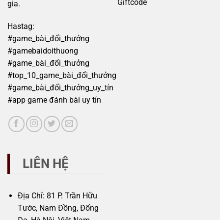
Giftcode
gia.
Hastag:
#game_bài_đổi_thưởng
#gamebaidoithuong
#game_bài_đổi_thưởng
#top_10_game_bài_đổi_thưởng
#game_bài_đổi_thưởng_uy_tín
#app game đánh bài uy tín
LIÊN HỆ
Địa Chỉ: 81 P. Trần Hữu
Tước, Nam Đồng, Đống