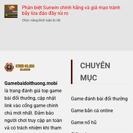
Phân
và
hư
biệt
Phân biệt Sunwin chính hãng và giả mạo tránh
giả
thế
789Club
mạo
bẫy lừa đảo đầy rủi ro
nào?
chính
–
ở
Chức năng bình luận bị tắt
hãng
Những
Phân
và
dấu
biệt
giả
hiệu
Sunwin
mạo
không
chính
–
thể
hãng
Mẹo
bỏ
và
tránh
qua
giả
scam
mạo
hiệu
CHUYÊN
tránh
quả
bẫy
MỤC
lừa
đảo
Gamebaidoithuong.mobi
đầy
là trang đánh giá top game
rủi
ro
bài đổi thưởng, cập nhật
Game đánh bài đổi thưởng
link vào cổng game chính
Game bắn cá online
chủ mới nhất. Đảm bảo
người chơi truy cập an toàn
Game nổ hũ
và có trách nhiệm khi tham