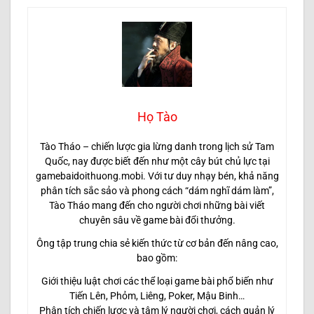
Họ Tào
Tào Tháo – chiến lược gia lừng danh trong lịch sử Tam
Quốc, nay được biết đến như một cây bút chủ lực tại
gamebaidoithuong.mobi. Với tư duy nhạy bén, khả năng
phân tích sắc sảo và phong cách “dám nghĩ dám làm”,
Tào Tháo mang đến cho người chơi những bài viết
chuyên sâu về game bài đổi thưởng.
Ông tập trung chia sẻ kiến thức từ cơ bản đến nâng cao,
bao gồm:
Giới thiệu luật chơi các thể loại game bài phổ biến như
Tiến Lên, Phỏm, Liêng, Poker, Mậu Binh…
Phân tích chiến lược và tâm lý người chơi, cách quản lý