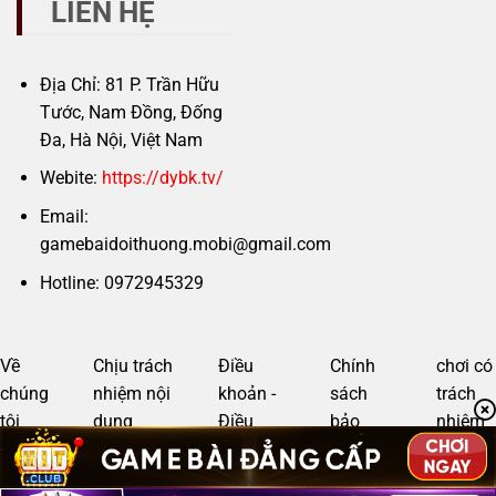
LIÊN HỆ
Địa Chỉ: 81 P. Trần Hữu
Tước, Nam Đồng, Đống
Đa, Hà Nội, Việt Nam
Webite:
https://dybk.tv/
Email:
gamebaidoithuong.mobi@gmail.com
Hotline: 0972945329
Về
Chịu trách
Điều
Chính
chơi có
chúng
nhiệm nội
khoản -
sách
trách
tôi
dung
Điều
bảo
nhiệm
kiện
mật