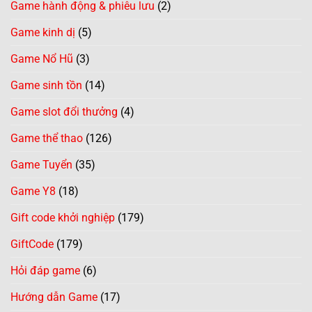
Game hành động & phiêu lưu
(2)
Game kinh dị
(5)
Game Nổ Hũ
(3)
Game sinh tồn
(14)
Game slot đổi thưởng
(4)
Game thể thao
(126)
Game Tuyển
(35)
Game Y8
(18)
Gift code khởi nghiệp
(179)
GiftCode
(179)
Hỏi đáp game
(6)
Hướng dẫn Game
(17)