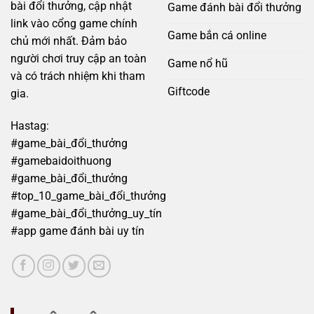
ro
bài đổi thưởng, cập nhật
Game đánh bài đổi thưởng
link vào cổng game chính
Game bắn cá online
chủ mới nhất. Đảm bảo
người chơi truy cập an toàn
Game nổ hũ
và có trách nhiệm khi tham
Giftcode
gia.
Hastag:
#game_bài_đổi_thưởng
#gamebaidoithuong
#game_bài_đổi_thưởng
#top_10_game_bài_đổi_thưởng
#game_bài_đổi_thưởng_uy_tín
#app game đánh bài uy tín