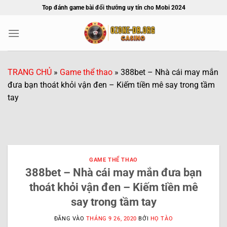
Bỏ
Top đánh game bài đổi thưởng uy tín cho Mobi 2024
qua
nội
dung
TRANG CHỦ
»
Game thể thao
»
388bet – Nhà cái may mắn
đưa bạn thoát khỏi vận đen – Kiếm tiền mê say trong tầm
tay
GAME THỂ THAO
388bet – Nhà cái may mắn đưa bạn
thoát khỏi vận đen – Kiếm tiền mê
say trong tầm tay
ĐĂNG VÀO
THÁNG 9 26, 2020
BỞI
HỌ TÀO