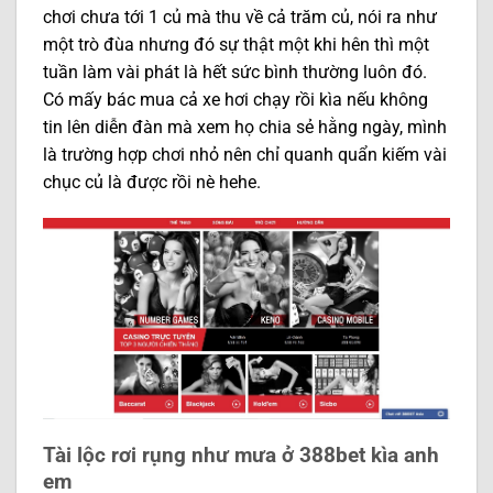
chơi chưa tới 1 củ mà thu về cả trăm củ, nói ra như
một trò đùa nhưng đó sự thật một khi hên thì một
tuần làm vài phát là hết sức bình thường luôn đó.
Có mấy bác mua cả xe hơi chạy rồi kìa nếu không
tin lên diễn đàn mà xem họ chia sẻ hằng ngày, mình
là trường hợp chơi nhỏ nên chỉ quanh quẩn kiếm vài
chục củ là được rồi nè hehe.
Tài lộc rơi rụng như mưa ở 388bet kìa anh
em