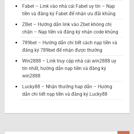
Fabet – Link vào nhà cái Fabet uy tín – Nạp
tiền và đăng ký Fabet để nhận ưu đãi khủng
ZBet – Hướng dẫn link vào Zbet không chị
chặn – Nạp tiền và đăng ký nhận code khủng
789bet – Hướng dẫn chi tiết cách nạp tiền và
đăng ký 789bet để nhận được thưởng
Win2888 – Link truy cập nhà cái win2888 uy
tín nhất, hướng dẫn nạp tiền và đăng ký
win2888
Lucky88 – Nhận thưởng hap dẫn – Hướng
dẫn chi tiết nạp tiền và đăng ký Lucky88