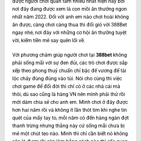
được người chơi quan tâm nhiều nhất hiện nay bởi
nơi đây đang được xem là con mồi ăn thưởng ngon
nhất năm 2022. Đối với anh em nào chơi hoài không
ăn được, càng chơi càng thua thì đổi gió với 388Bet
ngay nhé, nơi đây với những cơ hội ăn thưởng tuyệt
vời, kiếm tiền mê say quên lối về.
Với phương châm giúp người chơi tại
388bet
không
phải sống mãi với sự đen đủi, các trò chơi được sắp
xếp theo phong thuỷ chuẩn chỉ bậc đế vương để tài
lộc chảy đùng đùng vào túi. Nói cho cùng thì việc
chơi game để đổi đời thì chỉ có ở các nhà cái mà
thôi, dù sao cũng là hàng VN nên mình phải thử rồi
mới dám chia sẻ cho anh em. Mình chơi ở đây được
hơn hai năm rồi và không ít lần thót tim khi nghe tin
quét của mấy tay to, mỗi năm có đến hàng ngàn đợt
thanh trừng nhưng thằng này cứ sống mãi chưa bị
mẻ một chút tẹo nào. Mình thì chỉ cần biết nó không