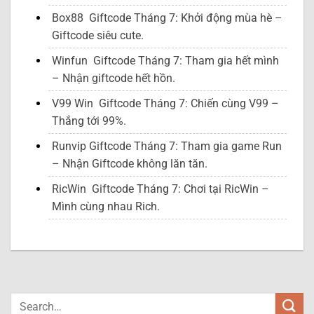
Box88 Giftcode Tháng 7: Khởi động mùa hè –
Giftcode siêu cute.
Winfun Giftcode Tháng 7: Tham gia hết mình
– Nhận giftcode hết hồn.
V99 Win Giftcode Tháng 7: Chiến cùng V99 –
Thắng tới 99%.
Runvip Giftcode Tháng 7: Tham gia game Run
– Nhận Giftcode không lăn tăn.
RicWin Giftcode Tháng 7: Chơi tại RicWin –
Mình cùng nhau Rich.