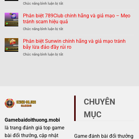
ở
Chức năng bình luận bị tắt
hãng
dạng
Phân
và
dễ
biệt
Phân biệt 789Club chính hãng và giả mạo – Mẹo
giả
dàng
Hitclub
mạo
tránh scam hiệu quả
tránh
chính
–
lừa
ở
Chức năng bình luận bị tắt
hãng
Thực
đảo
Phân
và
hư
biệt
Phân biệt Sunwin chính hãng và giả mạo tránh
giả
thế
789Club
mạo
bẫy lừa đảo đầy rủi ro
nào?
chính
–
ở
Chức năng bình luận bị tắt
hãng
Những
Phân
và
dấu
biệt
giả
hiệu
Sunwin
mạo
không
chính
–
thể
hãng
Mẹo
bỏ
và
tránh
qua
giả
scam
mạo
hiệu
CHUYÊN
tránh
quả
bẫy
MỤC
lừa
đảo
Gamebaidoithuong.mobi
đầy
là trang đánh giá top game
rủi
ro
bài đổi thưởng, cập nhật
Game đánh bài đổi thưởng