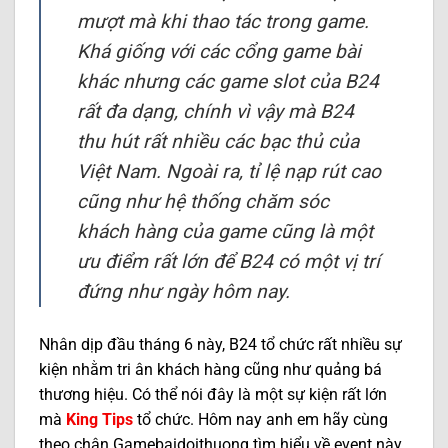
mượt mà khi thao tác trong game.
Khá giống với các cổng game bài
khác nhưng các game slot của
B24
rất đa dạng, chính vì vậy mà
B24
thu hút rất nhiều các bạc thủ của
Việt Nam. Ngoài ra, tỉ lệ nạp rút cao
cũng như hệ thống chăm sóc
khách hàng của game cũng là một
ưu điểm rất lớn để
B24
có một vị trí
đứng như ngày hôm nay.
Nhân dịp đầu tháng 6 này, B24 tổ chức rất nhiều sự
kiện nhằm tri ân khách hàng cũng như quảng bá
thương hiệu. Có thể nói đây là một sự kiện rất lớn
mà
King Tips
tổ chức. Hôm nay anh em hãy cùng
theo chân Gamebaidoithuong tìm hiểu về event này