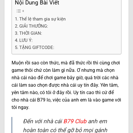
Nội Dung Bài Viết
Thể lệ tham gia sự kiện
GIẢI THƯỞNG:
THỜI GIAN:
LƯU Ý:
TẶNG GIFTCODE:
Muộn rồi sao còn thức, mà đã thức rồi thì cùng chơi
game thôi chứ còn làm gì nữa. Ơ nhưng mà chọn
nhà cái nào để chơi game bây giờ, quá trời các nhà
cái làm sao chọn được nhà cái uy tín đây. Yên tâm,
yên tâm nào, có tôi ở đây rồi. Uy tín cao thì cứ để
cho nhà cái B79 lo, việc của anh em là vào game với
tôi ngay.
Đến với nhà cái
B79 Club
anh em
hoàn toàn có thể gỡ bỏ mọi gánh