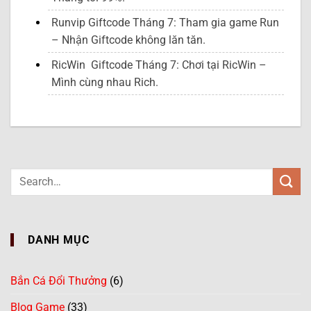
Runvip Giftcode Tháng 7: Tham gia game Run
– Nhận Giftcode không lăn tăn.
RicWin Giftcode Tháng 7: Chơi tại RicWin –
Mình cùng nhau Rich.
DANH MỤC
Bắn Cá Đổi Thưởng
(6)
Blog Game
(33)