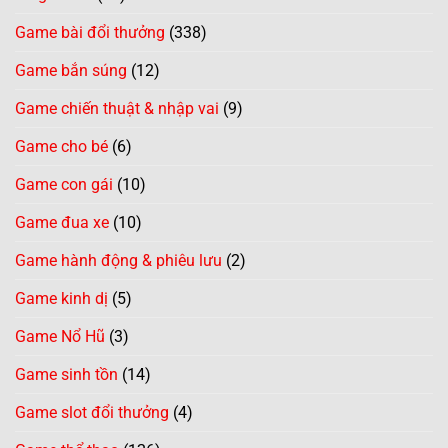
Game bài đổi thưởng
(338)
Game bắn súng
(12)
Game chiến thuật & nhập vai
(9)
Game cho bé
(6)
Game con gái
(10)
Game đua xe
(10)
Game hành động & phiêu lưu
(2)
Game kinh dị
(5)
Game Nổ Hũ
(3)
Game sinh tồn
(14)
Game slot đổi thưởng
(4)