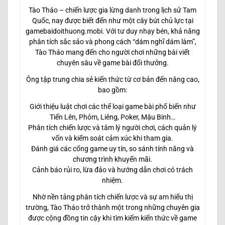
Tào Tháo – chiến lược gia lừng danh trong lịch sử Tam
Quốc, nay được biết đến như một cây bút chủ lực tại
gamebaidoithuong.mobi. Với tư duy nhạy bén, khả năng
phân tích sắc sảo và phong cách “dám nghĩ dám làm”,
Tào Tháo mang đến cho người chơi những bài viết
chuyên sâu về game bài đổi thưởng.
Ông tập trung chia sẻ kiến thức từ cơ bản đến nâng cao,
bao gồm:
Giới thiệu luật chơi các thể loại game bài phổ biến như
Tiến Lên, Phỏm, Liêng, Poker, Mậu Binh…
Phân tích chiến lược và tâm lý người chơi, cách quản lý
vốn và kiểm soát cảm xúc khi tham gia.
Đánh giá các cổng game uy tín, so sánh tính năng và
chương trình khuyến mãi.
Cảnh báo rủi ro, lừa đảo và hướng dẫn chơi có trách
nhiệm.
Nhờ nền tảng phân tích chiến lược và sự am hiểu thị
trường, Tào Tháo trở thành một trong những chuyên gia
được cộng đồng tin cậy khi tìm kiếm kiến thức về game