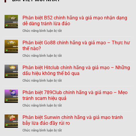
Phân biệt B52 chính hãng và giả mạo nhận dạng
dễ dàng tránh lừa đảo
ở
Chức năng bình luận bị tắt
Phân
biệt
Phân biệt Go88 chính hãng và giả mạo – Thực hư
B52
thế nào?
chính
ở
Chức năng bình luận bị tắt
hãng
Phân
và
biệt
Phân biệt Hitclub chính hãng và giả mạo – Những
giả
Go88
mạo
dấu hiệu không thể bỏ qua
chính
nhận
ở
Chức năng bình luận bị tắt
hãng
dạng
Phân
và
dễ
biệt
Phân biệt 789Club chính hãng và giả mạo – Mẹo
giả
dàng
Hitclub
mạo
tránh scam hiệu quả
tránh
chính
–
lừa
ở
Chức năng bình luận bị tắt
hãng
Thực
đảo
Phân
và
hư
biệt
Phân biệt Sunwin chính hãng và giả mạo tránh
giả
thế
789Club
mạo
bẫy lừa đảo đầy rủi ro
nào?
chính
–
ở
Chức năng bình luận bị tắt
hãng
Những
Phân