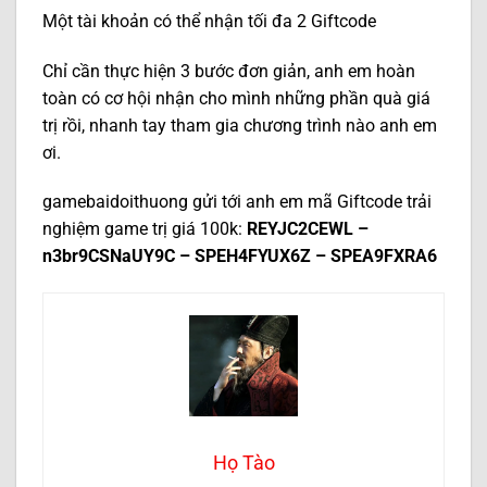
Một tài khoản có thể nhận tối đa 2 Giftcode
Chỉ cần thực hiện 3 bước đơn giản, anh em hoàn
toàn có cơ hội nhận cho mình những phần quà giá
trị rồi, nhanh tay tham gia chương trình nào anh em
ơi.
gamebaidoithuong gửi tới anh em mã Giftcode trải
nghiệm game trị giá 100k:
REYJC2CEWL –
n3br9CSNaUY9C – SPEH4FYUX6Z – SPEA9FXRA6
Họ Tào