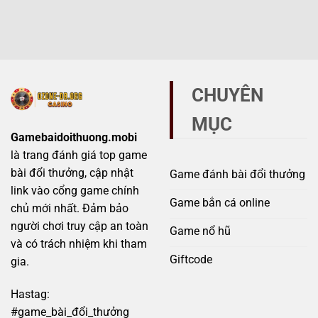
và
dấu
biệt
giả
hiệu
Sunwin
mạo
không
chính
–
thể
hãng
Mẹo
bỏ
và
tránh
qua
giả
scam
mạo
hiệu
CHUYÊN
tránh
quả
bẫy
MỤC
lừa
đảo
Gamebaidoithuong.mobi
đầy
là trang đánh giá top game
rủi
ro
bài đổi thưởng, cập nhật
Game đánh bài đổi thưởng
link vào cổng game chính
Game bắn cá online
chủ mới nhất. Đảm bảo
người chơi truy cập an toàn
Game nổ hũ
và có trách nhiệm khi tham
Giftcode
gia.
Hastag:
#game_bài_đổi_thưởng