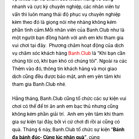
nhanh và cực kỳ chuyên nghiệp, các nhân viên tư
vấn thì luôn mang thái độ phục vụ chuyên nghiệp
kèm theo đó là giọng nói nhẹ nhàng không kém
phần tình cảm.Mỗi nhân viên của Banh.Club như là
một người bạn đồng hành với anh em khi tham gia
vui chơi tại đây. Phương châm hoạt động của dịch
vụ chăm sóc khách hàng
Banh.Club
là “Khi bạn cần
chúng tôi có, khi bạn khó có chúng tôi”. Ngoài ra các
Thêm vào đó, thông tin khách hàng và mọi giao
dịch cũng đều được bảo mật, anh em yên tâm khi
tham gia Banh.Club nhé.
Hằng tháng, Banh.Club cũng tổ chức các sự kiện vui
chơi có thể để tri ân anh em bạc thủ nhưng cũng
không kém phần giải trí. Anh em yên tâm khi tham
gia sự kiện tại đây, bởi vì cứ chơi đi rồi ai cũng có
quà. Tháng 6 này, Banh.Club tổ chức sự kiện “
Bánh
đa bánh đúc- Cùng lúc nhận quà”
, cùng