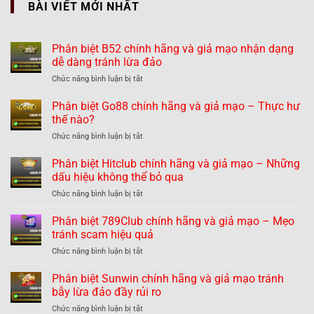
BÀI VIẾT MỚI NHẤT
Phân biệt B52 chính hãng và giả mạo nhận dạng
dễ dàng tránh lừa đảo
ở
Chức năng bình luận bị tắt
Phân
biệt
Phân biệt Go88 chính hãng và giả mạo – Thực hư
B52
thế nào?
chính
ở
Chức năng bình luận bị tắt
hãng
Phân
và
biệt
Phân biệt Hitclub chính hãng và giả mạo – Những
giả
Go88
mạo
dấu hiệu không thể bỏ qua
chính
nhận
ở
Chức năng bình luận bị tắt
hãng
dạng
Phân
và
dễ
biệt
Phân biệt 789Club chính hãng và giả mạo – Mẹo
giả
dàng
Hitclub
mạo
tránh scam hiệu quả
tránh
chính
–
lừa
ở
Chức năng bình luận bị tắt
hãng
Thực
đảo
Phân
và
hư
biệt
Phân biệt Sunwin chính hãng và giả mạo tránh
giả
thế
789Club
mạo
bẫy lừa đảo đầy rủi ro
nào?
chính
–
ở
Chức năng bình luận bị tắt
hãng
Những