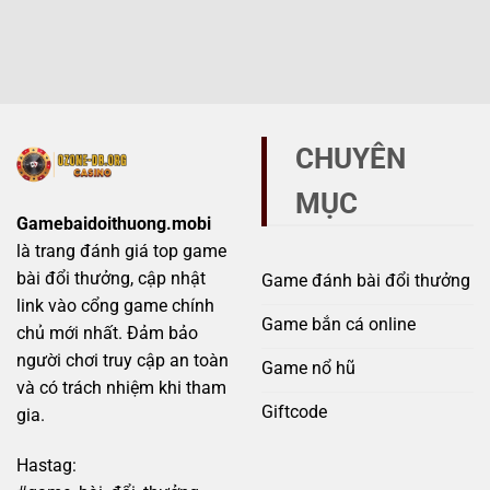
Phân
và
dấu
biệt
giả
hiệu
Sunwin
mạo
không
chính
–
thể
hãng
Mẹo
bỏ
và
tránh
qua
giả
scam
mạo
hiệu
CHUYÊN
tránh
quả
bẫy
MỤC
lừa
đảo
Gamebaidoithuong.mobi
đầy
là trang đánh giá top game
rủi
ro
bài đổi thưởng, cập nhật
Game đánh bài đổi thưởng
link vào cổng game chính
Game bắn cá online
chủ mới nhất. Đảm bảo
người chơi truy cập an toàn
Game nổ hũ
và có trách nhiệm khi tham
Giftcode
gia.
Hastag: