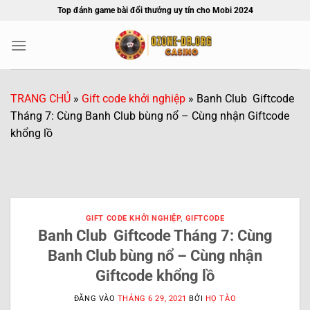
Bỏ
Top đánh game bài đổi thưởng uy tín cho Mobi 2024
qua
nội
dung
TRANG CHỦ
»
Gift code khởi nghiệp
»
Banh Club Giftcode
Tháng 7: Cùng Banh Club bùng nổ – Cùng nhận Giftcode
khổng lồ
GIFT CODE KHỞI NGHIỆP
,
GIFTCODE
Banh Club Giftcode Tháng 7: Cùng
Banh Club bùng nổ – Cùng nhận
Giftcode khổng lồ
ĐĂNG VÀO
THÁNG 6 29, 2021
BỞI
HỌ TÀO