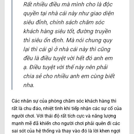
Rất nhiều điều mà mình cho là độc
quyền tại nhà cái này như giao diện
siêu đỉnh, chính sách chăm sóc
khách hàng siêu tốt, đường truyền
thì siêu ổn định. Mà nói chung quy
lại thì cái gì ở nhà cái này thì cũng
đều là điều tuyệt vời hết đó anh em
ạ. Điều tuyệt vời thế này nên phải
chia sẻ cho nhiều anh em cùng biết
nha.
Các nhân sự của phòng chăm sóc khách hàng thì
rất là chu đáo, nhiệt tình khi tiếp nhận các sự cố của
người chơi. Với thái độ rất tích cực và năng lượng
mạnh mẽ đã khiến cho người chơi phải quên đi các
sai sót của hệ thống và thay vào đó là lời khen ngợi