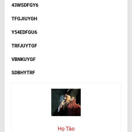
43WSDFGY6
TFGJIUYGH
Y54EDFGU6
TRFJUYTGF
VBNKUYGF
SDBHYTRF
Họ Tào