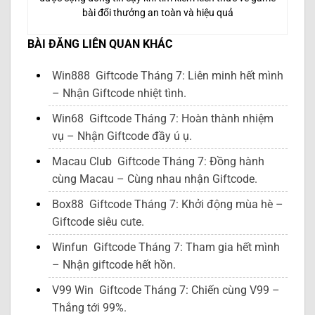
bài đổi thưởng an toàn và hiệu quả
BÀI ĐĂNG LIÊN QUAN KHÁC
Win888 Giftcode Tháng 7: Liên minh hết mình
– Nhận Giftcode nhiệt tình.
Win68 Giftcode Tháng 7: Hoàn thành nhiệm
vụ – Nhận Giftcode đầy ú ụ.
Macau Club Giftcode Tháng 7: Đồng hành
cùng Macau – Cùng nhau nhận Giftcode.
Box88 Giftcode Tháng 7: Khởi động mùa hè –
Giftcode siêu cute.
Winfun Giftcode Tháng 7: Tham gia hết mình
– Nhận giftcode hết hồn.
V99 Win Giftcode Tháng 7: Chiến cùng V99 –
Thắng tới 99%.