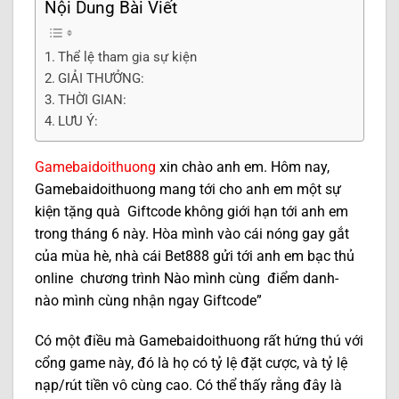
Nội Dung Bài Viết
Thể lệ tham gia sự kiện
GIẢI THƯỞNG:
THỜI GIAN:
LƯU Ý:
Gamebaidoithuong
xin chào anh em. Hôm nay,
Gamebaidoithuong mang tới cho anh em một sự
kiện tặng quà Giftcode không giới hạn tới anh em
trong tháng 6 này. Hòa mình vào cái nóng gay gắt
của mùa hè, nhà cái Bet888 gửi tới anh em bạc thủ
online chương trình Nào mình cùng điểm danh-
nào mình cùng nhận ngay Giftcode”
Có một điều mà Gamebaidoithuong rất hứng thú với
cổng game này, đó là họ có tỷ lệ đặt cược, và tỷ lệ
nạp/rút tiền vô cùng cao.
Có thể thấy rằng đây là