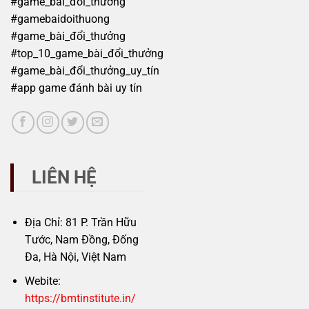
#game_bài_đổi_thưởng
#gamebaidoithuong
#game_bài_đổi_thưởng
#top_10_game_bài_đổi_thưởng
#game_bài_đổi_thưởng_uy_tín
#app game đánh bài uy tín
LIÊN HỆ
Địa Chỉ: 81 P. Trần Hữu
Tước, Nam Đồng, Đống
Đa, Hà Nội, Việt Nam
Webite:
https://bmtinstitute.in/