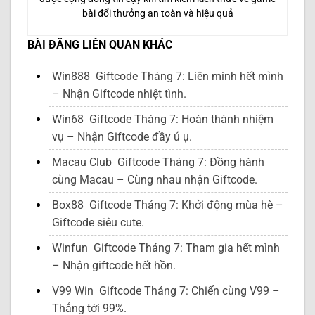
bài đổi thưởng an toàn và hiệu quả
BÀI ĐĂNG LIÊN QUAN KHÁC
Win888 Giftcode Tháng 7: Liên minh hết mình
– Nhận Giftcode nhiệt tình.
Win68 Giftcode Tháng 7: Hoàn thành nhiệm
vụ – Nhận Giftcode đầy ú ụ.
Macau Club Giftcode Tháng 7: Đồng hành
cùng Macau – Cùng nhau nhận Giftcode.
Box88 Giftcode Tháng 7: Khởi động mùa hè –
Giftcode siêu cute.
Winfun Giftcode Tháng 7: Tham gia hết mình
– Nhận giftcode hết hồn.
V99 Win Giftcode Tháng 7: Chiến cùng V99 –
Thắng tới 99%.