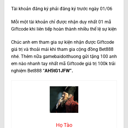
Tài khoản đăng ký phải đăng ký trước ngày 01/06
Mỗi một tài khoản chỉ được nhận duy nhất 01 mã
Giftcode khi liên tiếp hoàn thành nhiều thể lệ sự kiện
Chúc anh em tham gia sự kiện nhận được Giftcode
giá trị và thoải mái khi tham gia cộng đồng Bet888
nhé. Thêm nữa gamebaidoithuong gửi tặng 100 anh
em nào nhanh tay nhất mã Giftcode giá trị 100k trải
nghiệm Bet888 “
AH5tG1JFW”.
Họ Tào