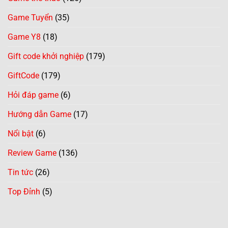
Game Tuyển
(35)
Game Y8
(18)
Gift code khởi nghiệp
(179)
GiftCode
(179)
Hỏi đáp game
(6)
Hướng dẫn Game
(17)
Nổi bật
(6)
Review Game
(136)
Tin tức
(26)
Top Đỉnh
(5)