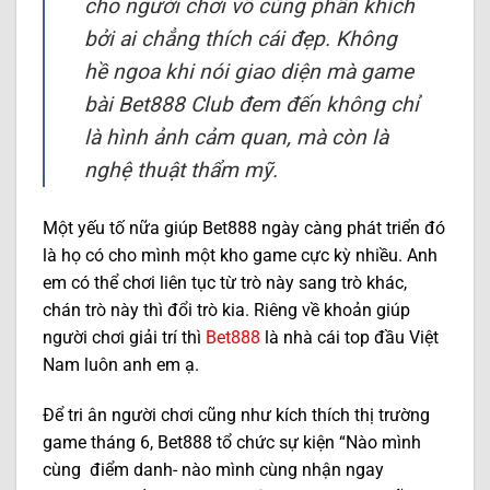
cho người chơi vô cùng phấn khích
bởi ai chẳng thích cái đẹp. Không
hề ngoa khi nói giao diện mà
game
bài Bet888 Club
đem đến không chỉ
là hình ảnh cảm quan, mà còn là
nghệ thuật thẩm mỹ.
Một yếu tố nữa giúp Bet888 ngày càng phát triển đó
là họ có cho mình một kho game cực kỳ nhiều. Anh
em có thể chơi liên tục từ trò này sang trò khác,
chán trò này thì đổi trò kia. Riêng về khoản giúp
người chơi giải trí thì
Bet888
là nhà cái top đầu Việt
Nam luôn anh em ạ.
Để tri ân người chơi cũng như kích thích thị trường
game tháng 6, Bet888 tổ chức sự kiện “Nào mình
cùng điểm danh- nào mình cùng nhận ngay