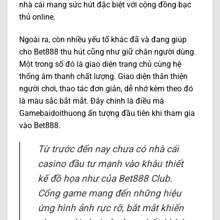
nhà cái mang sức hút đặc biệt với cộng đồng bạc
thủ online.
Ngoài ra, còn nhiều yếu tố khác đã và đang giúp
cho Bet888 thu hút cũng như giữ chân người dùng.
Một trong số đó là giao diện trang chủ cùng hệ
thống âm thanh chất lượng. Giao diện thân thiện
người chơi, thao tác đơn giản, dễ nhớ kèm theo đó
là màu sắc bắt mắt. Đây chính là điều mà
Gamebaidoithuong ấn tượng đầu tiên khi tham gia
vào Bet888.
Từ trước đến nay chưa có nhà cái
casino đầu tư mạnh vào khâu thiết
kế đồ họa như của Bet888 Club.
Cổng game mang đến những hiệu
ứng hình ảnh rực rỡ, bắt mắt khiến