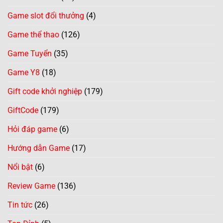
Game slot đổi thưởng
(4)
Game thể thao
(126)
Game Tuyển
(35)
Game Y8
(18)
Gift code khởi nghiệp
(179)
GiftCode
(179)
Hỏi đáp game
(6)
Hướng dẫn Game
(17)
Nổi bật
(6)
Review Game
(136)
Tin tức
(26)