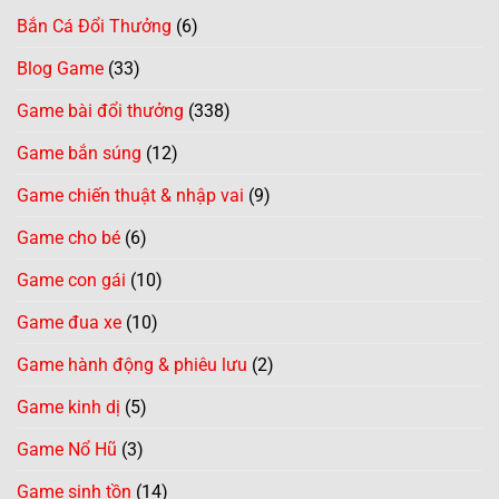
Bắn Cá Đổi Thưởng
(6)
Blog Game
(33)
Game bài đổi thưởng
(338)
Game bắn súng
(12)
Game chiến thuật & nhập vai
(9)
Game cho bé
(6)
Game con gái
(10)
Game đua xe
(10)
Game hành động & phiêu lưu
(2)
Game kinh dị
(5)
Game Nổ Hũ
(3)
Game sinh tồn
(14)