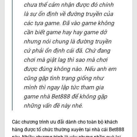
chưa thể cảm nhận được đó chính
là sự ổn định về đường truyền của
các tựa game. Đã vào game không
cần biết game hay hay game dở
nhưng nói chung là đường truyền
cứ phải ổn định cái đã. Chứ đang
chơi mà giật lag thì sao mà chơi
được đúng không nào. Nếu anh em
cũng gặp tình trạng giống như
mình thì ngay lập tức tham gia
game nhà Bet888 để không gặp
những vấn đề này nhé.
Các chương trình ưu đãi dành cho toàn bộ khách
hàng được tổ chức thường xuyên tại nhà cái Bet888