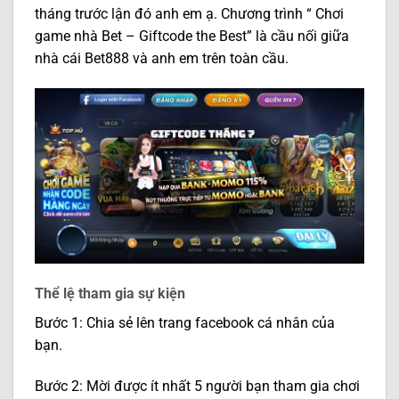
tháng trước lận đó anh em ạ. Chương trình “ Chơi
game nhà Bet – Giftcode the Best” là cầu nối giữa
nhà cái Bet888 và anh em trên toàn cầu.
Thể lệ tham gia sự kiện
Bước 1: Chia sẻ lên trang facebook cá nhân của
bạn.
Bước 2: Mời được ít nhất 5 người bạn tham gia chơi