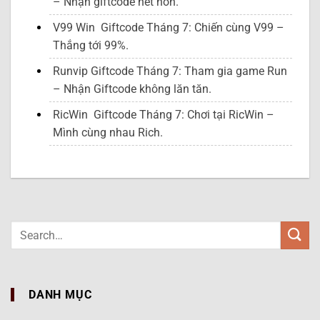
– Nhận giftcode hết hồn.
V99 Win Giftcode Tháng 7: Chiến cùng V99 –
Thắng tới 99%.
Runvip Giftcode Tháng 7: Tham gia game Run
– Nhận Giftcode không lăn tăn.
RicWin Giftcode Tháng 7: Chơi tại RicWin –
Mình cùng nhau Rich.
DANH MỤC