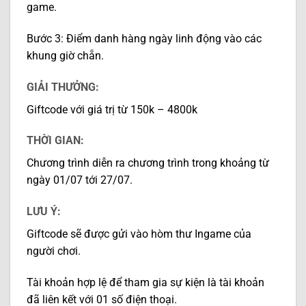
game.
Bước 3: Điểm danh hàng ngày linh động vào các
khung giờ chẵn.
GIẢI THƯỞNG:
Giftcode với giá trị từ 150k – 4800k
THỜI GIAN:
Chương trình diễn ra chương trình trong khoảng từ
ngày 01/07 tới 27/07.
LƯU Ý:
Giftcode sẽ được gửi vào hòm thư Ingame của
người chơi.
Tài khoản hợp lệ để tham gia sự kiện là tài khoản
đã liên kết với 01 số điện thoại.