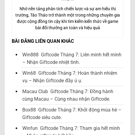
Nhờ nền tảng phân tích chiến lược và sự am hiểu thị
trường, Tào Tháo trở thành một trong những chuyên gia
được cộng đồng tin cậy khi tìm kiếm kiến thức về game
bài đổi thưởng an toàn và hiệu quả
BÀI ĐĂNG LIÊN QUAN KHÁC
Win888 Giftcode Tháng 7: Liên minh hết mình
– Nhận Giftcode nhiệt tình.
Win68 Giftcode Tháng 7: Hoàn thành nhiệm
vụ – Nhận Giftcode đầy ú ụ.
Macau Club Giftcode Tháng 7: Đồng hành
cùng Macau – Cùng nhau nhận Giftcode.
Box88 Giftcode Tháng 7: Khởi động mùa hè –
Giftcode siêu cute.
Winfun Giftcode Tháng 7: Tham gia hết mình