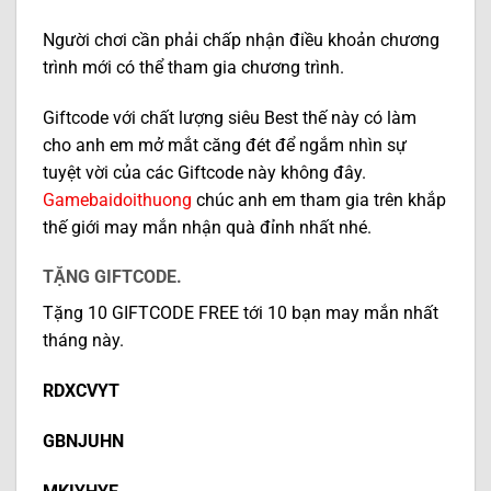
Người chơi cần phải chấp nhận điều khoản chương
trình mới có thể tham gia chương trình.
Giftcode với chất lượng siêu Best thế này có làm
cho anh em mở mắt căng đét để ngắm nhìn sự
tuyệt vời của các Giftcode này không đây.
Gamebaidoithuong
chúc anh em tham gia trên khắp
thế giới may mắn nhận quà đỉnh nhất nhé.
TẶNG GIFTCODE.
Tặng 10 GIFTCODE FREE tới 10 bạn may mắn nhất
tháng này.
RDXCVYT
GBNJUHN