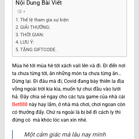
Nội Dung Bài Viết
Thể lệ tham gia sự kiện
GIẢI THƯỞNG:
THỜI GIAN:
LƯU Ý:
TẶNG GIFTCODE.
Mùa hè tới mùa hè tới xách vali lên và đi. Đi đến nơi
ta chưa từng tới, ăn những món ta chưa từng ăn…
Dừng lại. Đi đâu mà đi, Covid đang bày thiên la địa
võng ngoài trời kia kìa, muốn tự chui đầu vào lưới
hả. Đây chia sẻ ngay cho các tựa game của nhà cái
Bet888
này hay lắm, ở nhà mà chơi, chơi ngoan còn
có thưởng đấy. Chứ ra ngoài là bị bế đi cách ly thì
đừng có mà khóc lóc van xin nhé.
Một cảm giác mà lâu nay mình