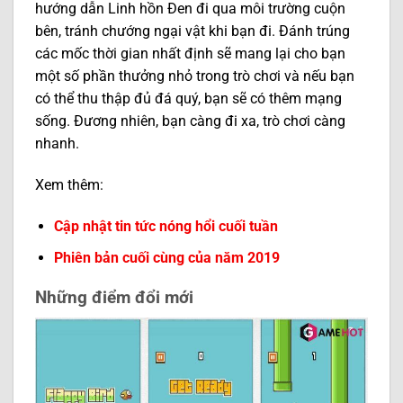
hướng dẫn Linh hồn Đen đi qua môi trường cuộn
bên, tránh chướng ngại vật khi bạn đi. Đánh trúng
các mốc thời gian nhất định sẽ mang lại cho bạn
một số phần thưởng nhỏ trong trò chơi và nếu bạn
có thể thu thập đủ đá quý, bạn sẽ có thêm mạng
sống. Đương nhiên, bạn càng đi xa, trò chơi càng
nhanh.
Xem thêm:
Cập nhật tin tức nóng hổi cuối tuần
Phiên bản cuối cùng của năm 2019
Những điểm đổi mới