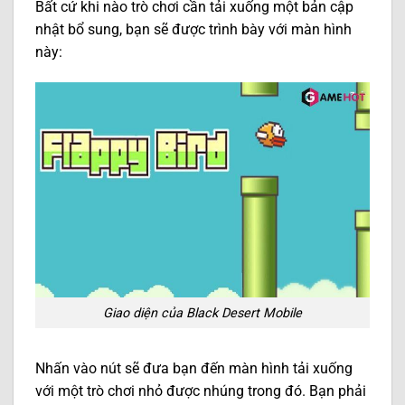
Bất cứ khi nào trò chơi cần tải xuống một bản cập
nhật bổ sung, bạn sẽ được trình bày với màn hình
này:
Giao diện của Black Desert Mobile
Nhấn vào nút sẽ đưa bạn đến màn hình tải xuống
với một trò chơi nhỏ được nhúng trong đó. Bạn phải