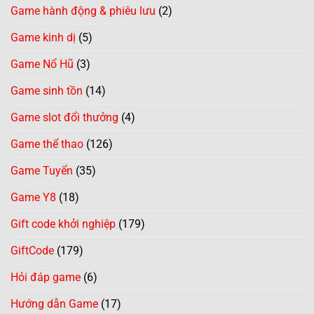
Game hành động & phiêu lưu
(2)
Game kinh dị
(5)
Game Nổ Hũ
(3)
Game sinh tồn
(14)
Game slot đổi thưởng
(4)
Game thể thao
(126)
Game Tuyển
(35)
Game Y8
(18)
Gift code khởi nghiệp
(179)
GiftCode
(179)
Hỏi đáp game
(6)
Hướng dẫn Game
(17)