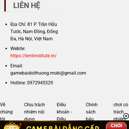
LIÊN HỆ
Địa Chỉ: 81 P. Trần Hữu
Tước, Nam Đồng, Đống
Đa, Hà Nội, Việt Nam
Webite:
https://bmtinstitute.in/
Email:
gamebaidoithuong.mobi@gmail.com
Hotline: 0972945329
Về
Chịu trách
Điều
Chính
chơi có
chúng
nhiệm nội
khoản -
sách
trách
tôi
dung
Điều
bảo
nhiệm
kiện
mật