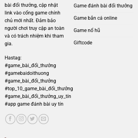
ro
bài đổi thưởng, cập nhật
Game đánh bài đổi thưởng
link vào cổng game chính
Game bắn cá online
chủ mới nhất. Đảm bảo
người chơi truy cập an toàn
Game nổ hũ
và có trách nhiệm khi tham
Giftcode
gia.
Hastag:
#game_bài_đổi_thưởng
#gamebaidoithuong
#game_bài_đổi_thưởng
#top_10_game_bài_đổi_thưởng
#game_bài_đổi_thưởng_uy_tín
#app game đánh bài uy tín