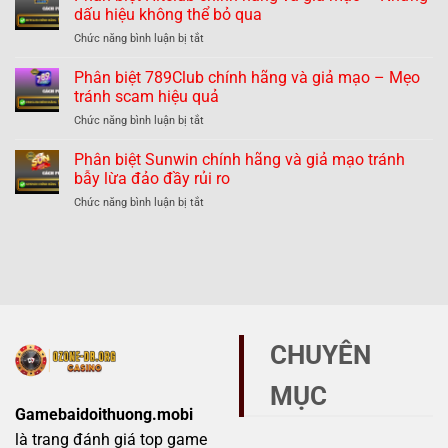
Go88
mạo
dấu hiệu không thể bỏ qua
chính
nhận
ở
Chức năng bình luận bị tắt
hãng
dạng
Phân
và
dễ
biệt
Phân biệt 789Club chính hãng và giả mạo – Mẹo
giả
dàng
Hitclub
mạo
tránh scam hiệu quả
tránh
chính
–
lừa
ở
Chức năng bình luận bị tắt
hãng
Thực
đảo
Phân
và
hư
biệt
Phân biệt Sunwin chính hãng và giả mạo tránh
giả
thế
789Club
mạo
bẫy lừa đảo đầy rủi ro
nào?
chính
–
ở
Chức năng bình luận bị tắt
hãng
Những
Phân
và
dấu
biệt
giả
hiệu
Sunwin
mạo
không
chính
–
thể
hãng
Mẹo
bỏ
và
tránh
qua
giả
scam
mạo
hiệu
CHUYÊN
tránh
quả
bẫy
MỤC
lừa
đảo
Gamebaidoithuong.mobi
đầy
là trang đánh giá top game
rủi