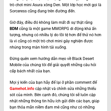
trò chơi mini Asura xông Den. Một lớp học mới gọi là
Sorceress cũng đang trên đường đến.
Giờ đây, điều đó không làm mất đi sự thật rằng
BDM
cũng là một game MMORPG di động khá ấn
tượng, nhưng có nhiều lý do tồi tệ hơn để thử nó hơn
là vì cũng có một trò chơi mini gây nghiện được
nhúng trong màn hình tải xuống.
Đừng quên xem hướng dẫn mẹo về Black Desert
Mobile của chúng tôi để giải quyết những câu hỏi
cấp bách nhất của bạn.
Mọi ý kiến của bạn hãy để lại ở phần comment để
Gamehot.info
cập nhật và chỉnh sửa những thiếu
sót của mình. Bên cạnh đó, chúng tôi sẽ luôn cập
nhật những thông tin hữu ích gửi đến các bạn, giúp
bạn thỏa mãn niềm đam mê cũng như có những