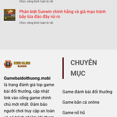
ở
Chức năng bình luận bị tắt
hãng
Thực
đảo
Phân
và
hư
biệt
Phân biệt Sunwin chính hãng và giả mạo tránh
giả
thế
789Club
mạo
bẫy lừa đảo đầy rủi ro
nào?
chính
–
ở
Chức năng bình luận bị tắt
hãng
Những
Phân
và
dấu
biệt
giả
hiệu
Sunwin
mạo
không
chính
–
thể
hãng
Mẹo
bỏ
và
tránh
qua
giả
scam
mạo
hiệu
CHUYÊN
tránh
quả
bẫy
MỤC
lừa
đảo
Gamebaidoithuong.mobi
đầy
là trang đánh giá top game
rủi
ro
bài đổi thưởng, cập nhật
Game đánh bài đổi thưởng
link vào cổng game chính
Game bắn cá online
chủ mới nhất. Đảm bảo
người chơi truy cập an toàn
Game nổ hũ