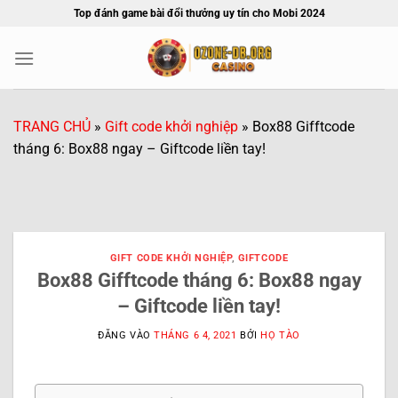
Bỏ
Top đánh game bài đổi thưởng uy tín cho Mobi 2024
qua
nội
dung
TRANG CHỦ
»
Gift code khởi nghiệp
»
Box88 Gifftcode
tháng 6: Box88 ngay – Giftcode liền tay!
GIFT CODE KHỞI NGHIỆP
,
GIFTCODE
Box88 Gifftcode tháng 6: Box88 ngay
– Giftcode liền tay!
ĐĂNG VÀO
THÁNG 6 4, 2021
BỞI
HỌ TÀO