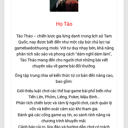
Họ Tào
Tào Tháo – chiến lược gia lừng danh trong lịch sử Tam
Quốc, nay được biết đến như một cây bút chủ lực tại
gamebaidoithuong.mobi. Với tư duy nhạy bén, khả năng
phân tích sắc sảo và phong cách “dám nghĩ dám làm”,
Tào Tháo mang đến cho người chơi những bài viết
chuyên sâu về game bài đổi thưởng.
Ông tập trung chia sẻ kiến thức từ cơ bản đến nâng cao,
bao gồm:
Giới thiệu luật chơi các thể loại game bài phổ biến như
Tiến Lên, Phỏm, Liêng, Poker, Mậu Binh…
Phân tích chiến lược và tâm lý người chơi, cách quản lý
vốn và kiểm soát cảm xúc khi tham gia.
Đánh giá các cổng game uy tín, so sánh tính năng và
chương trình khuyến mãi.
Cảnh báo rủi ro, lừa đảo và hướng dẫn chơi có trách