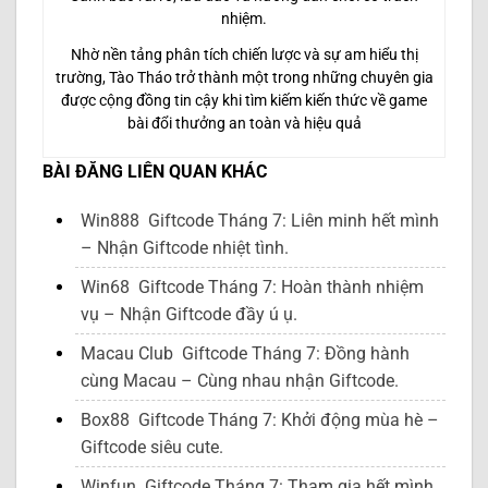
nhiệm.
Nhờ nền tảng phân tích chiến lược và sự am hiểu thị
trường, Tào Tháo trở thành một trong những chuyên gia
được cộng đồng tin cậy khi tìm kiếm kiến thức về game
bài đổi thưởng an toàn và hiệu quả
BÀI ĐĂNG LIÊN QUAN KHÁC
Win888 Giftcode Tháng 7: Liên minh hết mình
– Nhận Giftcode nhiệt tình.
Win68 Giftcode Tháng 7: Hoàn thành nhiệm
vụ – Nhận Giftcode đầy ú ụ.
Macau Club Giftcode Tháng 7: Đồng hành
cùng Macau – Cùng nhau nhận Giftcode.
Box88 Giftcode Tháng 7: Khởi động mùa hè –
Giftcode siêu cute.
Winfun Giftcode Tháng 7: Tham gia hết mình