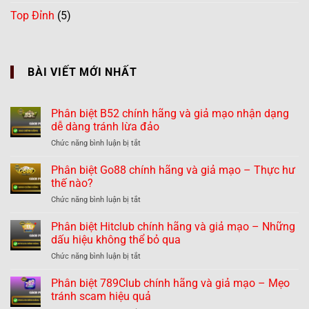
Top Đỉnh
(5)
BÀI VIẾT MỚI NHẤT
Phân biệt B52 chính hãng và giả mạo nhận dạng
dễ dàng tránh lừa đảo
ở
Chức năng bình luận bị tắt
Phân
biệt
Phân biệt Go88 chính hãng và giả mạo – Thực hư
B52
thế nào?
chính
ở
Chức năng bình luận bị tắt
hãng
Phân
và
biệt
Phân biệt Hitclub chính hãng và giả mạo – Những
giả
Go88
mạo
dấu hiệu không thể bỏ qua
chính
nhận
ở
Chức năng bình luận bị tắt
hãng
dạng
Phân
và
dễ
biệt
Phân biệt 789Club chính hãng và giả mạo – Mẹo
giả
dàng
Hitclub
mạo
tránh scam hiệu quả
tránh
chính
–
lừa