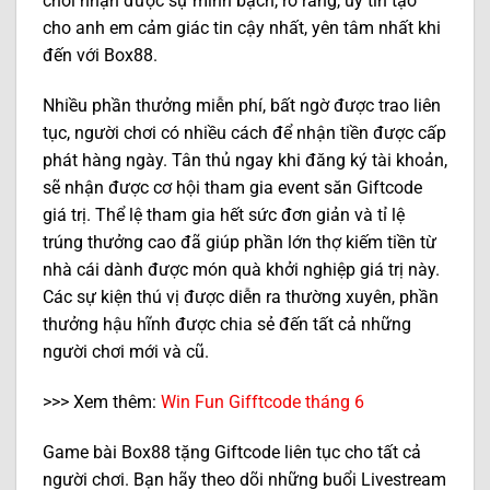
chơi nhận được sự minh bạch, rõ ràng, uy tín tạo
cho anh em cảm giác tin cậy nhất, yên tâm nhất khi
đến với Box88.
Nhiều phần thưởng miễn phí, bất ngờ được trao liên
tục, người chơi có nhiều cách để nhận tiền được cấp
phát hàng ngày.
Tân thủ ngay khi đăng ký tài khoản,
sẽ nhận được cơ hội tham gia event săn Giftcode
giá trị. Thể lệ tham gia hết sức đơn giản và tỉ lệ
trúng thưởng cao đã giúp phần lớn thợ kiếm tiền từ
nhà cái dành được món quà khởi nghiệp giá trị này.
Các sự kiện thú vị được diễn ra thường xuyên, phần
thưởng hậu hĩnh được chia sẻ đến tất cả những
người chơi mới và cũ.
>>> Xem thêm:
Win Fun Gifftcode tháng 6
Game bài Box88 tặng Giftcode liên tục cho tất cả
người chơi. Bạn hãy theo dõi những buổi Livestream