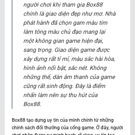
người chơi khi tham gia Box88
chính là giao diện đẹp như mơ. Nhà
phát hành đã chọn gam màu tím
làm tông màu chủ đạo mang lại
một không gian game hiện đại,
sang trọng. Giao diện game được
xây dựng rất tỉ mỉ, màu sắc hài hòa,
hình ảnh nổi bật, sắc nét. Không
những thế, dàn âm thanh của game
cũng rất sinh động. Đây là điểm
nhấn làm nên sự thu hút của
Box88.
Box88 tạo dựng uy tín của mình chính từ những
chính sách đổi thưởng của cổng game. Ở đây, người