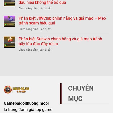
Go88
mạo
dấu hiệu không thể bỏ qua
chính
nhận
ở
Chức năng bình luận bị tắt
hãng
dạng
Phân
và
dễ
biệt
Phân biệt 789Club chính hãng và giả mạo – Mẹo
giả
dàng
Hitclub
mạo
tránh scam hiệu quả
tránh
chính
–
lừa
ở
Chức năng bình luận bị tắt
hãng
Thực
đảo
Phân
và
hư
biệt
Phân biệt Sunwin chính hãng và giả mạo tránh
giả
thế
789Club
mạo
bẫy lừa đảo đầy rủi ro
nào?
chính
–
ở
Chức năng bình luận bị tắt
hãng
Những
Phân
và
dấu
biệt
giả
hiệu
Sunwin
mạo
không
chính
–
thể
hãng
Mẹo
bỏ
và
tránh
qua
giả
scam
mạo
hiệu
CHUYÊN
tránh
quả
bẫy
MỤC
lừa
đảo
Gamebaidoithuong.mobi
đầy
là trang đánh giá top game
rủi