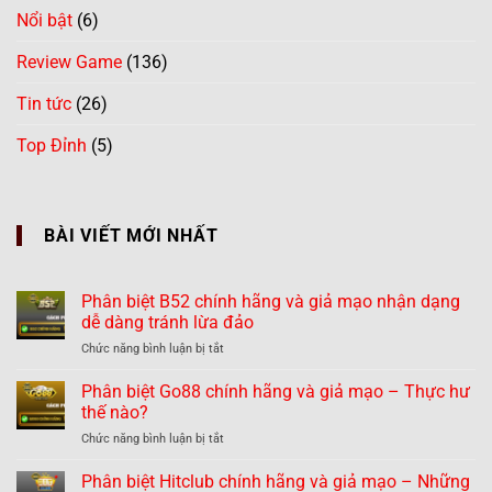
Nổi bật
(6)
Review Game
(136)
Tin tức
(26)
Top Đỉnh
(5)
BÀI VIẾT MỚI NHẤT
Phân biệt B52 chính hãng và giả mạo nhận dạng
dễ dàng tránh lừa đảo
ở
Chức năng bình luận bị tắt
Phân
biệt
Phân biệt Go88 chính hãng và giả mạo – Thực hư
B52
thế nào?
chính
ở
Chức năng bình luận bị tắt
hãng
Phân
và
biệt
Phân biệt Hitclub chính hãng và giả mạo – Những
giả