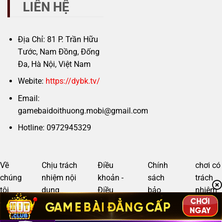
LIÊN HỆ
Địa Chỉ: 81 P. Trần Hữu
Tước, Nam Đồng, Đống
Đa, Hà Nội, Việt Nam
Webite:
https://dybk.tv/
Email:
gamebaidoithuong.mobi@gmail.com
Hotline: 0972945329
Về
Chịu trách
Điều
Chính
chơi có
chúng
nhiệm nội
khoản -
sách
trách
tôi
dung
Điều
bảo
nhiệm
kiện
mật