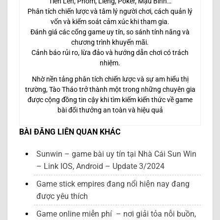
Tiến Lên, Phỏm, Liêng, Poker, Mậu Binh…
Phân tích chiến lược và tâm lý người chơi, cách quản lý
vốn và kiểm soát cảm xúc khi tham gia.
Đánh giá các cổng game uy tín, so sánh tính năng và
chương trình khuyến mãi.
Cảnh báo rủi ro, lừa đảo và hướng dẫn chơi có trách
nhiệm.
Nhờ nền tảng phân tích chiến lược và sự am hiểu thị
trường, Tào Tháo trở thành một trong những chuyên gia
được cộng đồng tin cậy khi tìm kiếm kiến thức về game
bài đổi thưởng an toàn và hiệu quả
BÀI ĐĂNG LIÊN QUAN KHÁC
Sunwin – game bài uy tín tại Nhà Cái Sun Win
– Link IOS, Android – Update 3/2024
Game stick empires đang nổi hiện nay đang
được yêu thích
Game online miễn phí – nơi giải tỏa nỗi buồn,