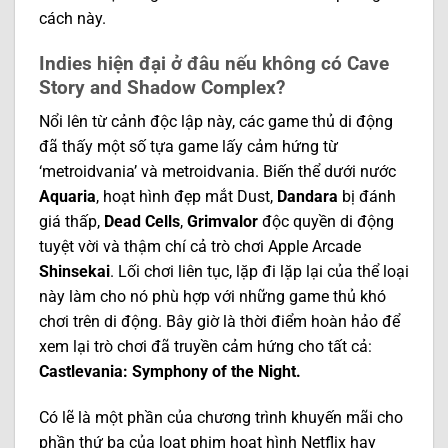
cách này.
Indies hiện đại ở đâu nếu không có Cave
Story and Shadow Complex?
Nổi lên từ cảnh độc lập này, các game thủ di động
đã thấy một số tựa game lấy cảm hứng từ
‘metroidvania’ và metroidvania. Biến thể dưới nước
Aquaria
, hoạt hình đẹp mắt Dust,
Dandara
bị đánh
giá thấp,
Dead Cells
,
Grimvalor
độc quyền di động
tuyệt vời và thậm chí cả trò chơi Apple Arcade
Shinsekai
. Lối chơi liên tục, lặp đi lặp lại của thể loại
này làm cho nó phù hợp với những game thủ khó
chơi trên di động. Bây giờ là thời điểm hoàn hảo để
xem lại trò chơi đã truyền cảm hứng cho tất cả:
Castlevania: Symphony of the Night.
Có lẽ là một phần của chương trình khuyến mãi cho
phần thứ ba của loạt phim hoạt hình Netflix hay