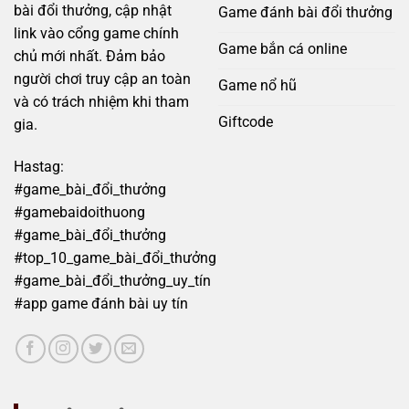
ro
bài đổi thưởng, cập nhật
Game đánh bài đổi thưởng
link vào cổng game chính
Game bắn cá online
chủ mới nhất. Đảm bảo
người chơi truy cập an toàn
Game nổ hũ
và có trách nhiệm khi tham
Giftcode
gia.
Hastag:
#game_bài_đổi_thưởng
#gamebaidoithuong
#game_bài_đổi_thưởng
#top_10_game_bài_đổi_thưởng
#game_bài_đổi_thưởng_uy_tín
#app game đánh bài uy tín