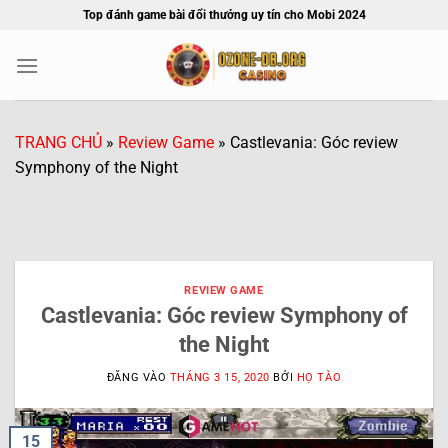
Bỏ
Top đánh game bài đổi thưởng uy tín cho Mobi 2024
qua
nội
dung
TRANG CHỦ
»
Review Game
»
Castlevania: Góc review
Symphony of the Night
REVIEW GAME
Castlevania: Góc review Symphony of
the Night
ĐĂNG VÀO
THÁNG 3 15, 2020
BỞI
HỌ TÀO
15