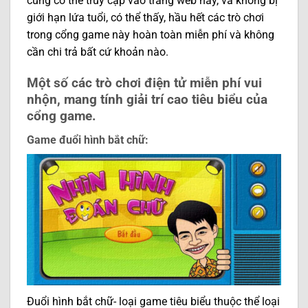
cũng có thể truy cập vào trang web này, và không bị
giới hạn lứa tuổi, có thể thấy, hầu hết các trò chơi
trong cổng game này hoàn toàn miễn phí và không
cần chi trả bất cứ khoản nào.
Một số các trò chơi điện tử miễn phí vui
nhộn, mang tính giải trí cao tiêu biểu của
cổng game.
Game đuổi hình bắt chữ:
Đuổi hình bắt chữ- loại game tiêu biểu thuộc thể loại