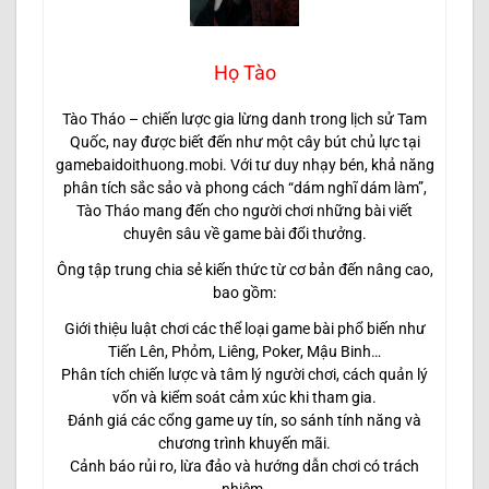
Họ Tào
Tào Tháo – chiến lược gia lừng danh trong lịch sử Tam
Quốc, nay được biết đến như một cây bút chủ lực tại
gamebaidoithuong.mobi. Với tư duy nhạy bén, khả năng
phân tích sắc sảo và phong cách “dám nghĩ dám làm”,
Tào Tháo mang đến cho người chơi những bài viết
chuyên sâu về game bài đổi thưởng.
Ông tập trung chia sẻ kiến thức từ cơ bản đến nâng cao,
bao gồm:
Giới thiệu luật chơi các thể loại game bài phổ biến như
Tiến Lên, Phỏm, Liêng, Poker, Mậu Binh…
Phân tích chiến lược và tâm lý người chơi, cách quản lý
vốn và kiểm soát cảm xúc khi tham gia.
Đánh giá các cổng game uy tín, so sánh tính năng và
chương trình khuyến mãi.
Cảnh báo rủi ro, lừa đảo và hướng dẫn chơi có trách
nhiệm.