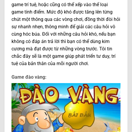
game trí tuệ, hoặc cũng có thể xếp vào thể loại
game tính điểm. Mức độ khó được tăng lên từng
chút một thông qua các vòng chơi, đồng thời đòi hỏi
sự nhanh nhẹn, thông minh để giải các câu hỏi vô
cùng hóc búa. Đối với những câu hỏi khó, nếu bạn
không có đáp án trả lời thì bạn có thể dùng kim
cương mà đạt được từ những vòng trước. Tôi tin
chắc đây sẽ là một game giúp phát triển tư duy, trí
tuệ của bản thân của mỗi người chơi.
Game đào vàng: