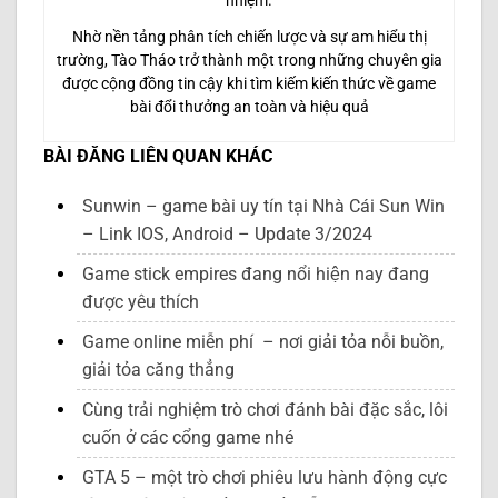
Nhờ nền tảng phân tích chiến lược và sự am hiểu thị
trường, Tào Tháo trở thành một trong những chuyên gia
được cộng đồng tin cậy khi tìm kiếm kiến thức về game
bài đổi thưởng an toàn và hiệu quả
BÀI ĐĂNG LIÊN QUAN KHÁC
Sunwin – game bài uy tín tại Nhà Cái Sun Win
– Link IOS, Android – Update 3/2024
Game stick empires đang nổi hiện nay đang
được yêu thích
Game online miễn phí – nơi giải tỏa nỗi buồn,
giải tỏa căng thẳng
Cùng trải nghiệm trò chơi đánh bài đặc sắc, lôi
cuốn ở các cổng game nhé
GTA 5 – một trò chơi phiêu lưu hành động cực