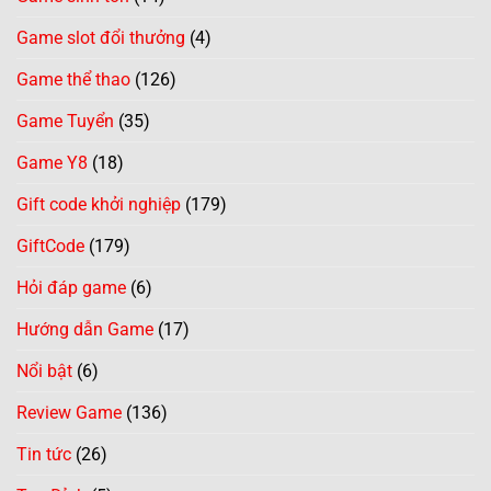
Game slot đổi thưởng
(4)
Game thể thao
(126)
Game Tuyển
(35)
Game Y8
(18)
Gift code khởi nghiệp
(179)
GiftCode
(179)
Hỏi đáp game
(6)
Hướng dẫn Game
(17)
Nổi bật
(6)
Review Game
(136)
Tin tức
(26)