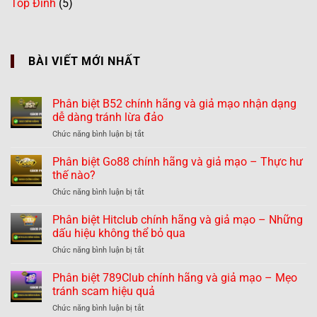
Top Đỉnh
(5)
BÀI VIẾT MỚI NHẤT
Phân biệt B52 chính hãng và giả mạo nhận dạng
dễ dàng tránh lừa đảo
ở
Chức năng bình luận bị tắt
Phân
biệt
Phân biệt Go88 chính hãng và giả mạo – Thực hư
B52
thế nào?
chính
ở
Chức năng bình luận bị tắt
hãng
Phân
và
biệt
Phân biệt Hitclub chính hãng và giả mạo – Những
giả
Go88
mạo
dấu hiệu không thể bỏ qua
chính
nhận
ở
Chức năng bình luận bị tắt
hãng
dạng
Phân
và
dễ
biệt
Phân biệt 789Club chính hãng và giả mạo – Mẹo
giả
dàng
Hitclub
mạo
tránh scam hiệu quả
tránh
chính
–
lừa
ở
Chức năng bình luận bị tắt
hãng
Thực
đảo