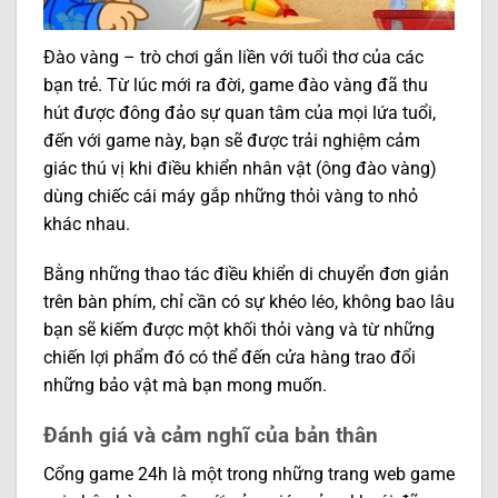
Đào vàng – trò chơi gắn liền với tuổi thơ của các
bạn trẻ. Từ lúc mới ra đời, game đào vàng đã thu
hút được đông đảo sự quan tâm của mọi lứa tuổi,
đến với game này, bạn sẽ được trải nghiệm cảm
giác thú vị khi điều khiển nhân vật (ông đào vàng)
dùng chiếc cái máy gắp những thỏi vàng to nhỏ
khác nhau.
Bằng những thao tác điều khiển di chuyển đơn giản
trên bàn phím, chỉ cần có sự khéo léo, không bao lâu
bạn sẽ kiếm được một khối thỏi vàng và từ những
chiến lợi phẩm đó có thể đến cửa hàng trao đổi
những bảo vật mà bạn mong muốn.
Đánh giá và cảm nghĩ của bản thân
Cổng game 24h là một trong những trang web game