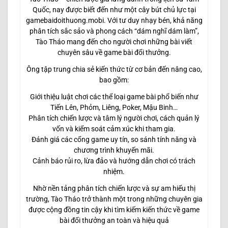
Quốc, nay được biết đến như một cây bút chủ lực tại
gamebaidoithuong.mobi. Với tư duy nhạy bén, khả năng
phân tích sắc sảo và phong cách “dám nghĩ dám làm”,
Tào Tháo mang đến cho người chơi những bài viết
chuyên sâu về game bài đổi thưởng.
Ông tập trung chia sẻ kiến thức từ cơ bản đến nâng cao,
bao gồm:
Giới thiệu luật chơi các thể loại game bài phổ biến như
Tiến Lên, Phỏm, Liêng, Poker, Mậu Binh…
Phân tích chiến lược và tâm lý người chơi, cách quản lý
vốn và kiểm soát cảm xúc khi tham gia.
Đánh giá các cổng game uy tín, so sánh tính năng và
chương trình khuyến mãi.
Cảnh báo rủi ro, lừa đảo và hướng dẫn chơi có trách
nhiệm.
Nhờ nền tảng phân tích chiến lược và sự am hiểu thị
trường, Tào Tháo trở thành một trong những chuyên gia
được cộng đồng tin cậy khi tìm kiếm kiến thức về game
bài đổi thưởng an toàn và hiệu quả