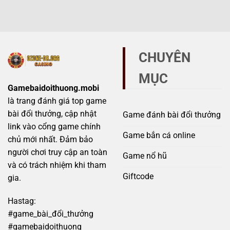
Sunwin
mạo
không
chính
–
thể
hãng
Mẹo
bỏ
và
tránh
qua
giả
scam
mạo
hiệu
CHUYÊN
tránh
quả
bẫy
MỤC
lừa
đảo
Gamebaidoithuong.mobi
đầy
là trang đánh giá top game
rủi
ro
bài đổi thưởng, cập nhật
Game đánh bài đổi thưởng
link vào cổng game chính
Game bắn cá online
chủ mới nhất. Đảm bảo
người chơi truy cập an toàn
Game nổ hũ
và có trách nhiệm khi tham
Giftcode
gia.
Hastag:
#game_bài_đổi_thưởng
#gamebaidoithuong