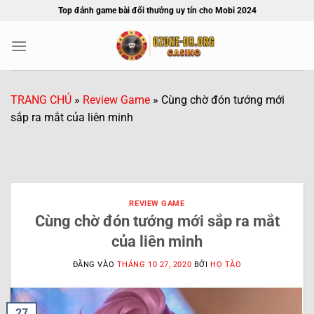
Bỏ
Top đánh game bài đổi thưởng uy tín cho Mobi 2024
qua
nội
dung
TRANG CHỦ
»
Review Game
»
Cùng chờ đón tướng mới
sắp ra mắt của liên minh
REVIEW GAME
Cùng chờ đón tướng mới sắp ra mắt
của liên minh
ĐĂNG VÀO
THÁNG 10 27, 2020
BỞI
HỌ TÀO
27