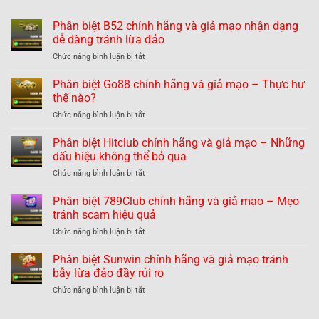
Phân biệt B52 chính hãng và giả mạo nhận dạng
dễ dàng tránh lừa đảo
ở
Chức năng bình luận bị tắt
Phân
biệt
Phân biệt Go88 chính hãng và giả mạo – Thực hư
B52
thế nào?
chính
ở
Chức năng bình luận bị tắt
hãng
Phân
và
biệt
Phân biệt Hitclub chính hãng và giả mạo – Những
giả
Go88
mạo
dấu hiệu không thể bỏ qua
chính
nhận
ở
Chức năng bình luận bị tắt
hãng
dạng
Phân
và
dễ
biệt
Phân biệt 789Club chính hãng và giả mạo – Mẹo
giả
dàng
Hitclub
mạo
tránh scam hiệu quả
tránh
chính
–
lừa
ở
Chức năng bình luận bị tắt
hãng
Thực
đảo
Phân
và
hư
biệt
Phân biệt Sunwin chính hãng và giả mạo tránh
giả
thế
789Club
mạo
bẫy lừa đảo đầy rủi ro
nào?
chính
–
ở
Chức năng bình luận bị tắt
hãng
Những
Phân
và
dấu
biệt
giả
hiệu