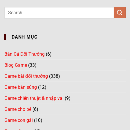
DANH MỤC
Bắn Cá Đổi Thưởng
(6)
Blog Game
(33)
Game bài đổi thưởng
(338)
Game bắn súng
(12)
Game chiến thuật & nhập vai
(9)
Game cho bé
(6)
Game con gái
(10)