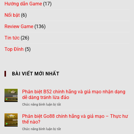
Hướng dẫn Game
(17)
Nổi bật
(6)
Review Game
(136)
Tin tức
(26)
Top Đỉnh
(5)
BÀI VIẾT MỚI NHẤT
Phân biệt B52 chính hãng và giả mạo nhận dạng
dễ dàng tránh lừa đảo
ở
Chức năng bình luận bị tắt
Phân
biệt
Phân biệt Go88 chính hãng và giả mạo – Thực hư
B52
thế nào?
chính
ở
Chức năng bình luận bị tắt
hãng
Phân