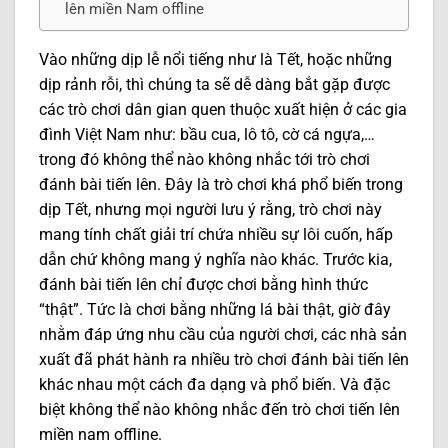
lên miền Nam offline
Vào những dịp lễ nổi tiếng như là Tết, hoặc những
dịp rảnh rỗi, thì chúng ta sẽ dễ dàng bắt gặp được
các trò chơi dân gian quen thuộc xuất hiện ở các gia
đình Việt Nam như: bầu cua, lô tô, cờ cá ngựa,…
trong đó không thể nào không nhắc tới trò chơi
đánh bài tiến lên. Đây là trò chơi khá phổ biến trong
dịp Tết, nhưng mọi người lưu ý rằng, trò chơi này
mang tính chất giải trí chứa nhiều sự lôi cuốn, hấp
dẫn chứ không mang ý nghĩa nào khác. Trước kia,
đánh bài tiến lên chỉ được chơi bằng hình thức
“thật”. Tức là chơi bằng những lá bài thật, giờ đây
nhằm đáp ứng nhu cầu của người chơi, các nhà sản
xuất đã phát hành ra nhiều trò chơi đánh bài tiến lên
khác nhau một cách đa dạng và phổ biến. Và đặc
biệt không thể nào không nhắc đến trò chơi tiến lên
miền nam offline.