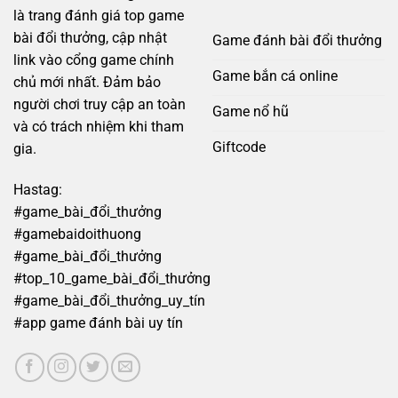
đầy
là trang đánh giá top game
rủi
ro
bài đổi thưởng, cập nhật
Game đánh bài đổi thưởng
link vào cổng game chính
Game bắn cá online
chủ mới nhất. Đảm bảo
người chơi truy cập an toàn
Game nổ hũ
và có trách nhiệm khi tham
Giftcode
gia.
Hastag:
#game_bài_đổi_thưởng
#gamebaidoithuong
#game_bài_đổi_thưởng
#top_10_game_bài_đổi_thưởng
#game_bài_đổi_thưởng_uy_tín
#app game đánh bài uy tín