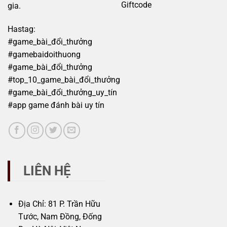
Giftcode
gia.
Hastag:
#game_bài_đổi_thưởng
#gamebaidoithuong
#game_bài_đổi_thưởng
#top_10_game_bài_đổi_thưởng
#game_bài_đổi_thưởng_uy_tín
#app game đánh bài uy tín
LIÊN HỆ
Địa Chỉ: 81 P. Trần Hữu
Tước, Nam Đồng, Đống