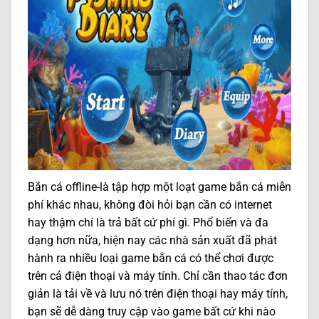
Bắn cá offline-là tập hợp một loạt game bắn cá miễn
phí khác nhau, không đòi hỏi bạn cần có internet
hay thậm chí là trả bất cứ phí gì. Phổ biến và đa
dạng hơn nữa, hiện nay các nhà sản xuất đã phát
hành ra nhiều loại game bắn cá có thể chơi được
trên cả điện thoại và máy tính. Chỉ cần thao tác đơn
giản là tải về và lưu nó trên điện thoại hay máy tính,
bạn sẽ dễ dàng truy cập vào game bất cứ khi nào