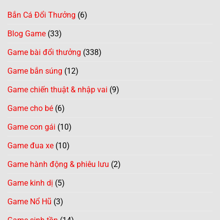
Bắn Cá Đổi Thưởng
(6)
Blog Game
(33)
Game bài đổi thưởng
(338)
Game bắn súng
(12)
Game chiến thuật & nhập vai
(9)
Game cho bé
(6)
Game con gái
(10)
Game đua xe
(10)
Game hành động & phiêu lưu
(2)
Game kinh dị
(5)
Game Nổ Hũ
(3)