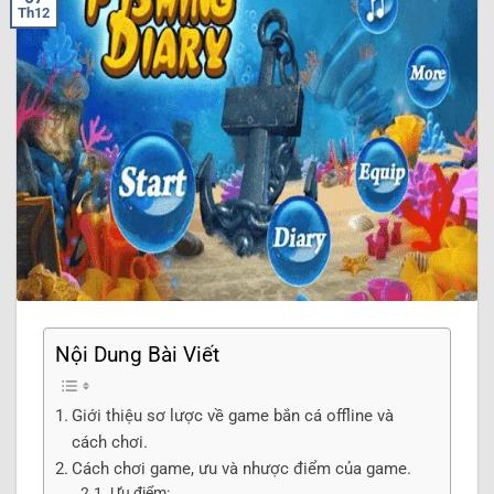
Th12
Nội Dung Bài Viết
Giới thiệu sơ lược về game bắn cá offline và
cách chơi.
Cách chơi game, ưu và nhược điểm của game.
Ưu điểm: