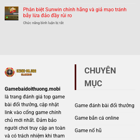
Phân
và
hư
biệt
Phân biệt Sunwin chính hãng và giả mạo tránh
giả
thế
789Club
mạo
bẫy lừa đảo đầy rủi ro
nào?
chính
–
ở
Chức năng bình luận bị tắt
hãng
Những
Phân
và
dấu
biệt
giả
hiệu
Sunwin
mạo
không
chính
–
thể
hãng
Mẹo
bỏ
và
tránh
qua
giả
scam
mạo
hiệu
CHUYÊN
tránh
quả
bẫy
MỤC
lừa
đảo
Gamebaidoithuong.mobi
đầy
là trang đánh giá top game
rủi
ro
bài đổi thưởng, cập nhật
Game đánh bài đổi thưởng
link vào cổng game chính
Game bắn cá online
chủ mới nhất. Đảm bảo
người chơi truy cập an toàn
Game nổ hũ
và có trách nhiệm khi tham