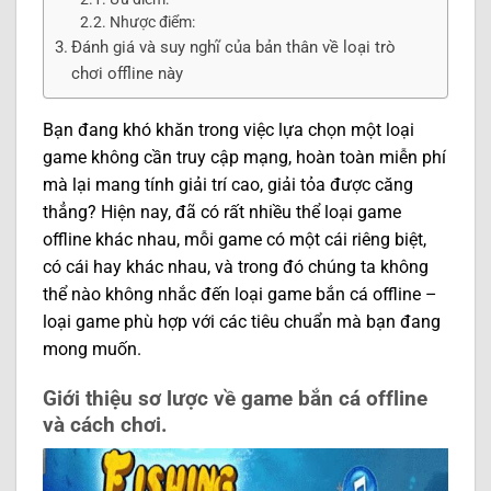
Nhược điểm:
Đánh giá và suy nghĩ của bản thân về loại trò
chơi offline này
Bạn đang khó khăn trong việc lựa chọn một loại
game không cần truy cập mạng, hoàn toàn miễn phí
mà lại mang tính giải trí cao, giải tỏa được căng
thẳng? Hiện nay, đã có rất nhiều thể loại game
offline khác nhau, mỗi game có một cái riêng biệt,
có cái hay khác nhau, và trong đó chúng ta không
thể nào không nhắc đến loại game bắn cá offline –
loại game phù hợp với các tiêu chuẩn mà bạn đang
mong muốn.
Giới thiệu sơ lược về game bắn cá offline
và cách chơi.