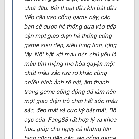
chơi đâu. Bởi thoạt đầu khi bắt đầu
tiếp cận vào cổng game này, các
bạn sẽ được hệ thống đưa vào tiếp
cận một giao diện hệ thống cổng
game siêu đẹp, siêu lung linh, lộng
lẫy. Nổi bật với màu nền chủ yếu là
màu tím mộng mơ hòa quyện một
chút màu sắc rực rỡ khác cùng
nhiều hình ảnh rõ nét, âm thanh
trong game sống động đã làm nên
một giao diện trò chơi hết sức màu
sắc, đẹp mắt và cực kỳ bắt mắt. Bố
cục của Fang88 rất hợp lý và khoa
học, giúp cho ngay cả những tân
binh cũng tiếp cận vào cổng game