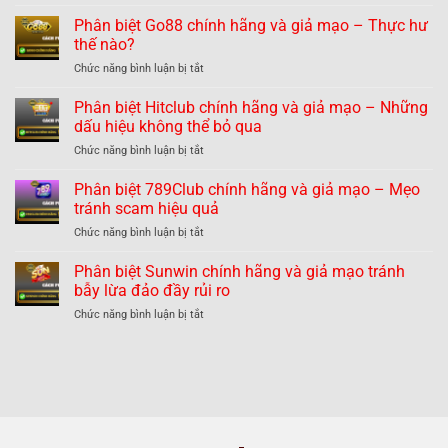
Phân
biệt
Phân biệt Go88 chính hãng và giả mạo – Thực hư
B52
thế nào?
chính
ở
Chức năng bình luận bị tắt
hãng
Phân
và
biệt
Phân biệt Hitclub chính hãng và giả mạo – Những
giả
Go88
mạo
dấu hiệu không thể bỏ qua
chính
nhận
ở
Chức năng bình luận bị tắt
hãng
dạng
Phân
và
dễ
biệt
Phân biệt 789Club chính hãng và giả mạo – Mẹo
giả
dàng
Hitclub
mạo
tránh scam hiệu quả
tránh
chính
–
lừa
ở
Chức năng bình luận bị tắt
hãng
Thực
đảo
Phân
và
hư
biệt
Phân biệt Sunwin chính hãng và giả mạo tránh
giả
thế
789Club
mạo
bẫy lừa đảo đầy rủi ro
nào?
chính
–
ở
Chức năng bình luận bị tắt
hãng
Những
Phân
và
dấu
biệt
giả
hiệu
Sunwin
mạo
không
chính
–
thể
hãng
Mẹo
bỏ
và
tránh
qua
giả
scam