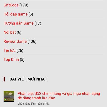
GiftCode
(179)
Hỏi đáp game
(6)
Hướng dẫn Game
(17)
Nổi bật
(6)
Review Game
(136)
Tin tức
(26)
Top Đỉnh
(5)
BÀI VIẾT MỚI NHẤT
Phân biệt B52 chính hãng và giả mạo nhận dạng
dễ dàng tránh lừa đảo
ở
Chức năng bình luận bị tắt