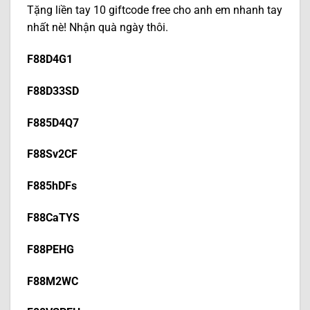
Tặng liền tay 10 giftcode free cho anh em nhanh tay
nhất nè! Nhận quà ngày thôi.
F88D4G1
F88D33SD
F885D4Q7
F88Sv2CF
F885hDFs
F88CaTYS
F88PEHG
F88M2WC