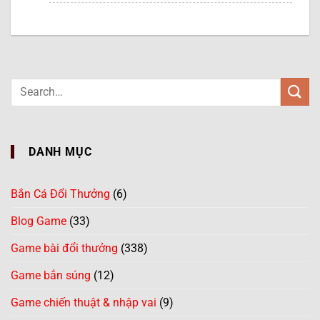
DANH MỤC
Bắn Cá Đổi Thưởng
(6)
Blog Game
(33)
Game bài đổi thưởng
(338)
Game bắn súng
(12)
Game chiến thuật & nhập vai
(9)