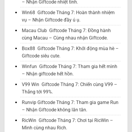
– Nhận Giftcode nhiệt tình.
Win68 Giftcode Tháng 7: Hoàn thành nhiệm
vụ – Nhận Giftcode đầy ú ụ.
Macau Club Giftcode Tháng 7: Đồng hành
cùng Macau – Cùng nhau nhận Giftcode.
Box88 Giftcode Tháng 7: Khởi động mùa hè –
Giftcode siêu cute.
Winfun Giftcode Tháng 7: Tham gia hết mình
– Nhận giftcode hết hồn.
V99 Win Giftcode Tháng 7: Chiến cùng V99 –
Thắng tới 99%.
Runvip Giftcode Tháng 7: Tham gia game Run
– Nhận Giftcode không lăn tăn.
RicWin Giftcode Tháng 7: Chơi tại RicWin –
Mình cùng nhau Rich.