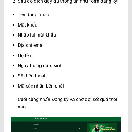
Sau đó điền đầy đủ thông tin như form đăng ký:
Tên đăng nhập
Mật khẩu
Nhập lại mật khẩu
Địa chỉ email
Họ tên
Ngày tháng năm sinh
Số điện thoại
Mã xác nhận bên phải
Cuối cùng nhấn Đăng ký và chờ đợi kết quả thôi
nào.