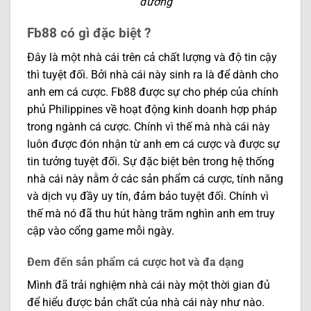
đường
Fb88 có gì đặc biệt ?
Đây là một nhà cái trên cả chất lượng và độ tin cậy
thì tuyệt đối. Bởi nhà cái này sinh ra là để dành cho
anh em cá cược. Fb88 được sự cho phép của chính
phủ Philippines về hoạt động kinh doanh hợp pháp
trong ngành cá cược. Chính vì thế mà nhà cái này
luôn được đón nhận từ anh em cá cược và được sự
tin tưởng tuyệt đối. Sự đặc biệt bên trong hệ thống
nhà cái này nằm ở các sản phẩm cá cược, tính năng
và dịch vụ đầy uy tín, đảm bảo tuyệt đối. Chính vì
thế mà nó đã thu hút hàng trăm nghìn anh em truy
cập vào cổng game mỗi ngày.
Đem đến sản phẩm cá cược hot và đa dạng
Mình đã trải nghiệm nhà cái này một thời gian đủ
để hiểu được bản chất của nhà cái này như nào.