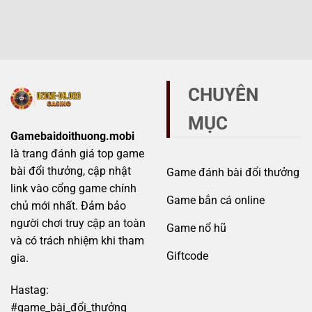
và
dấu
biệt
giả
hiệu
Sunwin
mạo
không
chính
–
thể
hãng
Mẹo
bỏ
và
tránh
qua
giả
scam
mạo
hiệu
CHUYÊN
tránh
quả
bẫy
MỤC
lừa
đảo
Gamebaidoithuong.mobi
đầy
là trang đánh giá top game
rủi
ro
bài đổi thưởng, cập nhật
Game đánh bài đổi thưởng
link vào cổng game chính
Game bắn cá online
chủ mới nhất. Đảm bảo
người chơi truy cập an toàn
Game nổ hũ
và có trách nhiệm khi tham
Giftcode
gia.
Hastag:
#game_bài_đổi_thưởng