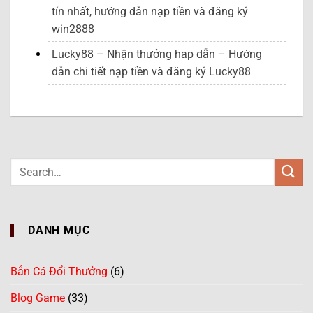
tín nhất, hướng dẫn nạp tiền và đăng ký
win2888
Lucky88 – Nhận thưởng hap dẫn – Hướng
dẫn chi tiết nạp tiền và đăng ký Lucky88
DANH MỤC
Bắn Cá Đổi Thưởng
(6)
Blog Game
(33)