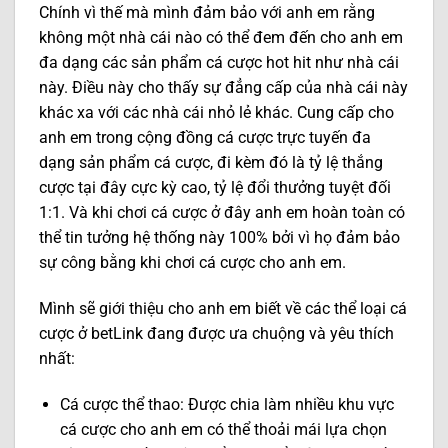
Chính vì thế mà mình đảm bảo với anh em rằng
không một nhà cái nào có thể đem đến cho anh em
đa dạng các sản phẩm cá cược hot hit như nhà cái
này. Điều này cho thấy sự đẳng cấp của nhà cái này
khác xa với các nhà cái nhỏ lẻ khác. Cung cấp cho
anh em trong cộng đồng cá cược trực tuyến đa
dạng sản phẩm cá cược, đi kèm đó là tỷ lệ thắng
cược tại đây cực kỳ cao, tỷ lệ đổi thưởng tuyệt đối
1:1. Và khi chơi cá cược ở đây anh em hoàn toàn có
thể tin tưởng hệ thống này 100% bởi vì họ đảm bảo
sự công bằng khi chơi cá cược cho anh em.
Mình sẽ giới thiệu cho anh em biết về các thể loại cá
cược ở betLink đang được ưa chuộng và yêu thích
nhất:
Cá cược thể thao: Được chia làm nhiều khu vực
cá cược cho anh em có thể thoải mái lựa chọn