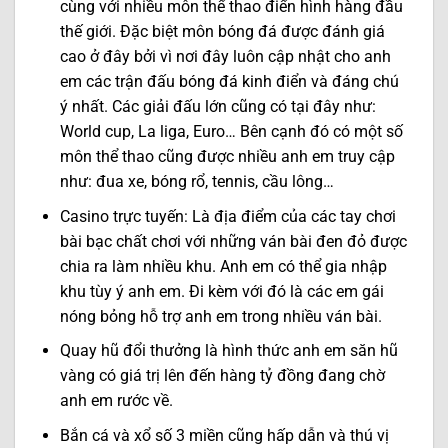
cùng với nhiều môn thể thao điển hình hàng đầu
thế giới. Đặc biệt môn bóng đá được đánh giá
cao ở đây bởi vì nơi đây luôn cập nhật cho anh
em các trận đấu bóng đá kinh điển và đáng chú
ý nhất. Các giải đấu lớn cũng có tại đây như:
World cup, La liga, Euro… Bên cạnh đó có một số
môn thể thao cũng được nhiều anh em truy cập
như: đua xe, bóng rổ, tennis, cầu lông…
Casino trực tuyến: Là địa điểm của các tay chơi
bài bạc chất chơi với những ván bài đen đỏ được
chia ra làm nhiều khu. Anh em có thể gia nhập
khu tùy ý anh em. Đi kèm với đó là các em gái
nóng bỏng hỗ trợ anh em trong nhiều ván bài.
Quay hũ đổi thưởng là hình thức anh em săn hũ
vàng có giá trị lên đến hàng tỷ đồng đang chờ
anh em rước về.
Bắn cá và xổ số 3 miền cũng hấp dẫn và thú vị