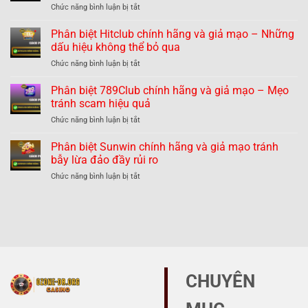
ở
Chức năng bình luận bị tắt
hãng
Phân
và
biệt
Phân biệt Hitclub chính hãng và giả mạo – Những
giả
Go88
mạo
dấu hiệu không thể bỏ qua
chính
nhận
ở
Chức năng bình luận bị tắt
hãng
dạng
Phân
và
dễ
biệt
Phân biệt 789Club chính hãng và giả mạo – Mẹo
giả
dàng
Hitclub
mạo
tránh scam hiệu quả
tránh
chính
–
lừa
ở
Chức năng bình luận bị tắt
hãng
Thực
đảo
Phân
và
hư
biệt
Phân biệt Sunwin chính hãng và giả mạo tránh
giả
thế
789Club
mạo
bẫy lừa đảo đầy rủi ro
nào?
chính
–
ở
Chức năng bình luận bị tắt
hãng
Những
Phân
và
dấu
biệt
giả
hiệu
Sunwin
mạo
không
chính
–
thể
hãng
Mẹo
bỏ
và
tránh
qua
giả
scam
mạo
hiệu
CHUYÊN
tránh
quả
bẫy
lừa