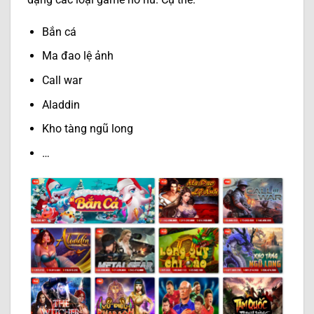
Bắn cá
Ma đao lệ ảnh
Call war
Aladdin
Kho tàng ngũ long
…