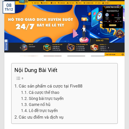
08
Th12
Nội Dung Bài Viết
Các sản phẩm cá cược tại Five88
Cá cược thể thao
Sòng bài trực tuyến
Game nổ hũ
Lô đề trực tuyến
Các ưu điểm và dịch vụ