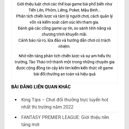
Giới thiệu luật chơi các thể loại game bài phổ biến như
Tiến Lên, Phỏm, Liêng, Poker, Mậu Binh…
Phân tích chiến lược và tâm lý người chơi, cách quản lý
vốn và kiểm soát cảm xúc khi tham gia.
Đánh giá các cổng game uy tín, so sánh tính năng và
chương trình khuyến mãi.
Cảnh báo rủi ro, lừa đảo và hướng dẫn chơi có trách
nhiệm.
Nhờ nền tảng phân tích chiến lược và sự am hiểu thị
trường, Tào Tháo trở thành một trong những chuyên gia
được cộng đồng tin cậy khi tìm kiếm kiến thức về game
bài đổi thưởng an toàn và hiệu quả
BÀI ĐĂNG LIÊN QUAN KHÁC
King Tips – Chơi đổi thưởng trực tuyến hot
nhất thị trường năm 2022
FANTASY PREMIER LEAGUE: Giới thiệu nền
tảng mới