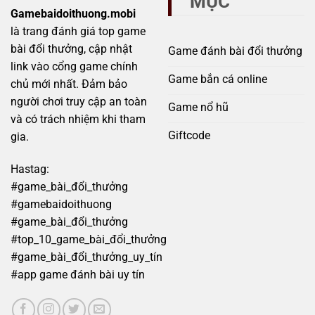
MỤC
đảo
Gamebaidoithuong.mobi
đầy
là trang đánh giá top game
rủi
ro
bài đổi thưởng, cập nhật
Game đánh bài đổi thưởng
link vào cổng game chính
Game bắn cá online
chủ mới nhất. Đảm bảo
người chơi truy cập an toàn
Game nổ hũ
và có trách nhiệm khi tham
Giftcode
gia.
Hastag:
#game_bài_đổi_thưởng
#gamebaidoithuong
#game_bài_đổi_thưởng
#top_10_game_bài_đổi_thưởng
#game_bài_đổi_thưởng_uy_tín
#app game đánh bài uy tín