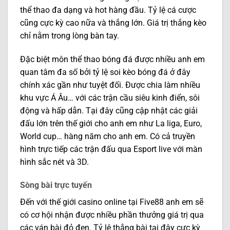
thể thao đa dạng và hot hàng đầu. Tỷ lệ cá cược
cũng cực kỳ cao nữa và thắng lớn. Giá trị thắng kèo
chỉ nằm trong lòng bàn tay.
Đặc biệt môn thể thao bóng đá được nhiều anh em
quan tâm đa số bởi tỷ lệ soi kèo bóng đá ở đây
chính xác gần như tuyệt đối. Được chia làm nhiều
khu vực Á Âu… với các trận cầu siêu kinh điển, sôi
động và hấp dẫn. Tại đây cũng cập nhật các giải
đấu lớn trên thế giới cho anh em như La liga, Euro,
World cup… hàng năm cho anh em. Có cả truyền
hình trực tiếp các trận đấu qua Esport live với màn
hình sắc nét và 3D.
Sòng bài trực tuyến
Đến với thế giới casino online tại Five88 anh em sẽ
có cơ hội nhận được nhiều phần thưởng giá trị qua
các ván bài đỏ đen. Tỷ lệ thắng bài tại đây cực kỳ