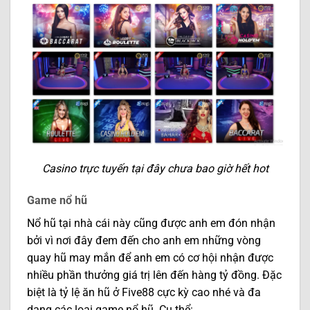
Casino trực tuyến tại đây chưa bao giờ hết hot
Game nổ hũ
Nổ hũ tại nhà cái này cũng được anh em đón nhận
bởi vì nơi đây đem đến cho anh em những vòng
quay hũ may mắn để anh em có cơ hội nhận được
nhiều phần thưởng giá trị lên đến hàng tỷ đồng. Đặc
biệt là tỷ lệ ăn hũ ở Five88 cực kỳ cao nhé và đa
dạng các loại game nổ hũ. Cụ thể: