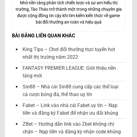
Nhờ nền tảng phân tích chiến lược và sự am hiểu thị
trường, Tào Tháo trở thành một trong những chuyên gia
được cộng đồng tin cậy khi tìm kiếm kiến thức về game
bài đổi thưởng an toàn và hiệu quả
BÀI ĐĂNG LIÊN QUAN KHÁC
King Tips – Chơi đổi thưởng trực tuyến hot
nhất thị trường năm 2022
FANTASY PREMIER LEAGUE: Giới thiệu nền
tảng mới
Sin88 – Nhà cái Sin88 cung cấp các thể loại
cá cược bóng đá, thể thao uy tín
Fabet – Link vào nhà cái Fabet uy tín – Nạp
tiền và đăng ký Fabet để nhận ưu đãi khủng
ZBet – Hướng dẫn link vào Zbet không chị
chặn – Nạp tiền và đăng ký nhận code khủng