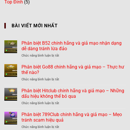
Top Đỉnh
(5)
BÀI VIẾT MỚI NHẤT
Phân biệt B52 chính hãng và giả mạo nhận dạng
dễ dàng tránh lừa đảo
ở
Chức năng bình luận bị tắt
Phân
biệt
Phân biệt Go88 chính hãng và giả mạo – Thực hư
B52
thế nào?
chính
ở
Chức năng bình luận bị tắt
hãng
Phân
và
biệt
Phân biệt Hitclub chính hãng và giả mạo – Những
giả
Go88
mạo
dấu hiệu không thể bỏ qua
chính
nhận
ở
Chức năng bình luận bị tắt
hãng
dạng
Phân
và
dễ
biệt
Phân biệt 789Club chính hãng và giả mạo – Mẹo
giả
dàng
Hitclub
mạo
tránh scam hiệu quả
tránh
chính
–
lừa
ở
Chức năng bình luận bị tắt
hãng
Thực
đảo