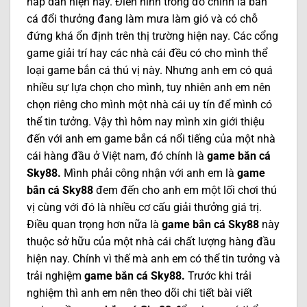
hấp dẫn hiện nay. Điển hình trong đó chính là bắn
cá đổi thưởng đang làm mưa làm gió và có chỗ
đứng khá ổn định trên thị trường hiện nay. Các cổng
game giải trí hay các nhà cái đều có cho mình thể
loại game bắn cá thú vị này. Nhưng anh em có quá
nhiều sự lựa chọn cho mình, tuy nhiên anh em nên
chọn riêng cho mình một nhà cái uy tín để mình có
thể tin tưởng. Vậy thì hôm nay mình xin giới thiệu
đến với anh em game bắn cá nổi tiếng của một nhà
cái hàng đầu ở Việt nam, đó chính là
game bắn cá
Sky88.
Mình phải công nhận với anh em là
game
bắn cá Sky88
đem đến cho anh em một lối chơi thú
vị cùng với đó là nhiều cơ cấu giải thưởng giá trị.
Điều quan trọng hơn nữa là
game bắn cá Sky88
này
thuộc sở hữu của một nhà cái chất lượng hàng đầu
hiện nay. Chính vì thế mà anh em có thể tin tưởng và
trải nghiệm
game bắn cá Sky88.
Trước khi trải
nghiệm thì anh em nên theo dõi chi tiết bài viết