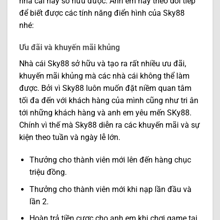
nhà cái này sở hữu được. Anh em hãy theo dõi tiếp
để biết được các tính năng điển hình của Sky88
nhé:
Ưu đãi và khuyến mãi khủng
Nhà cái Sky88 sở hữu và tạo ra rất nhiều ưu đãi,
khuyến mãi khủng mà các nhà cái không thể làm
được. Bởi vì Sky88 luôn muốn đặt niềm quan tâm
tối đa đến với khách hàng của mình cũng như tri ân
tới những khách hàng và anh em yêu mến SKy88.
Chính vì thế mà Sky88 diễn ra các khuyến mãi và sự
kiện theo tuần và ngày lễ lớn.
Thưởng cho thành viên mới lên đến hàng chục
triệu đồng.
Thưởng cho thành viên mới khi nạp lần đầu và
lần 2.
Hoàn trả tiền cược cho anh em khi chơi game tại