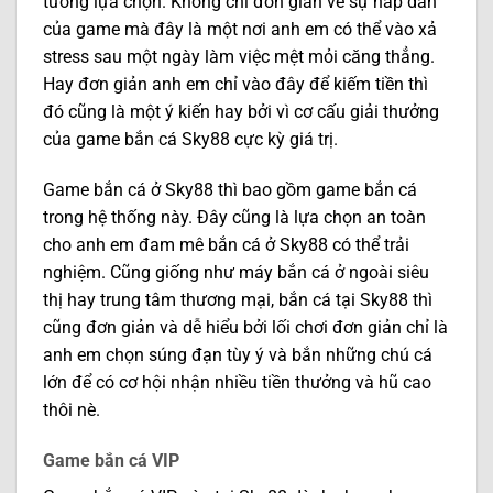
tưởng lựa chọn. Không chỉ đơn giản về sự hấp dẫn
của game mà đây là một nơi anh em có thể vào xả
stress sau một ngày làm việc mệt mỏi căng thẳng.
Hay đơn giản anh em chỉ vào đây để kiếm tiền thì
đó cũng là một ý kiến hay bởi vì cơ cấu giải thưởng
của game bắn cá Sky88 cực kỳ giá trị.
Game bắn cá ở Sky88 thì bao gồm game bắn cá
trong hệ thống này. Đây cũng là lựa chọn an toàn
cho anh em đam mê bắn cá ở Sky88 có thể trải
nghiệm. Cũng giống như máy bắn cá ở ngoài siêu
thị hay trung tâm thương mại, bắn cá tại Sky88 thì
cũng đơn giản và dễ hiểu bởi lối chơi đơn giản chỉ là
anh em chọn súng đạn tùy ý và bắn những chú cá
lớn để có cơ hội nhận nhiều tiền thưởng và hũ cao
thôi nè.
Game bắn cá VIP