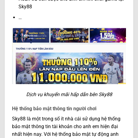
Sky88
…
Dịch vụ khuyến mãi hấp dẫn bên Sky88
Hệ thống bảo mật thông tin người chơi
Sky88 là một trong số ít nhà cái sử dụng hệ thống
bảo mật thông tin tài khoản cho anh em hiện đại
nhất hiện nay. Với hệ thống bảo mật tự động anh