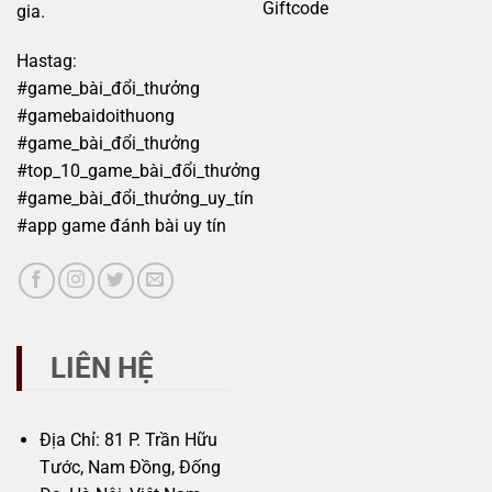
Giftcode
gia.
Hastag:
#game_bài_đổi_thưởng
#gamebaidoithuong
#game_bài_đổi_thưởng
#top_10_game_bài_đổi_thưởng
#game_bài_đổi_thưởng_uy_tín
#app game đánh bài uy tín
LIÊN HỆ
Địa Chỉ: 81 P. Trần Hữu
Tước, Nam Đồng, Đống