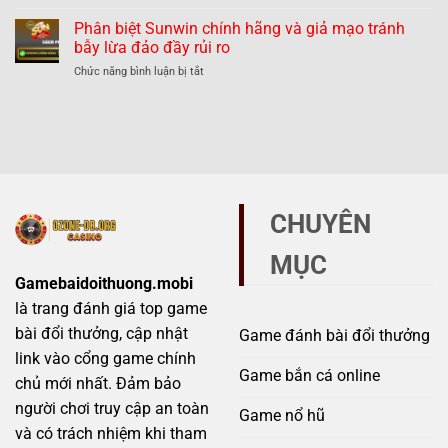
Phân
và
hư
biệt
Phân biệt Sunwin chính hãng và giả mạo tránh
giả
thế
789Club
mạo
bẫy lừa đảo đầy rủi ro
nào?
chính
–
ở
Chức năng bình luận bị tắt
hãng
Những
Phân
và
dấu
biệt
giả
hiệu
Sunwin
mạo
không
chính
–
thể
hãng
Mẹo
bỏ
và
tránh
qua
giả
scam
mạo
hiệu
CHUYÊN
tránh
quả
bẫy
MỤC
lừa
đảo
Gamebaidoithuong.mobi
đầy
là trang đánh giá top game
rủi
ro
bài đổi thưởng, cập nhật
Game đánh bài đổi thưởng
link vào cổng game chính
Game bắn cá online
chủ mới nhất. Đảm bảo
người chơi truy cập an toàn
Game nổ hũ
và có trách nhiệm khi tham