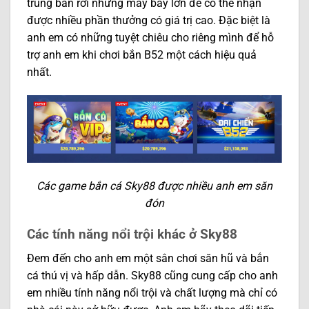
trung bắn rơi những máy bay lớn để có thể nhận
được nhiều phần thưởng có giá trị cao. Đặc biệt là
anh em có những tuyệt chiêu cho riêng mình để hỗ
trợ anh em khi chơi bắn B52 một cách hiệu quả
nhất.
Các game bắn cá Sky88 được nhiều anh em săn
đón
Các tính năng nổi trội khác ở Sky88
Đem đến cho anh em một sân chơi săn hũ và bắn
cá thú vị và hấp dẫn. Sky88 cũng cung cấp cho anh
em nhiều tính năng nổi trội và chất lượng mà chỉ có