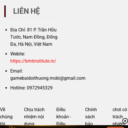
LIÊN HỆ
Địa Chỉ: 81 P. Trần Hữu
Tước, Nam Đồng, Đống
Đa, Hà Nội, Việt Nam
Webite:
https://bmtinstitute.in/
Email:
gamebaidoithuong.mobi@gmail.com
Hotline: 0972945329
Về
Chịu trách
Điều
Chính
chơi có
chúng
nhiệm nội
khoản -
sách
trách
tôi
dung
Điều
bảo
nhiệm