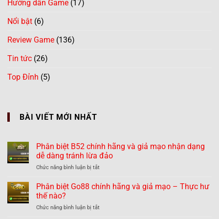
Hướng dẫn Game
(17)
Nổi bật
(6)
Review Game
(136)
Tin tức
(26)
Top Đỉnh
(5)
BÀI VIẾT MỚI NHẤT
Phân biệt B52 chính hãng và giả mạo nhận dạng
dễ dàng tránh lừa đảo
ở
Chức năng bình luận bị tắt
Phân
biệt
Phân biệt Go88 chính hãng và giả mạo – Thực hư
B52
thế nào?
chính
ở
Chức năng bình luận bị tắt
hãng
Phân
và