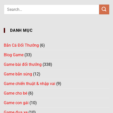
DANH MỤC
Bắn Cá Đổi Thưởng
(6)
Blog Game
(33)
Game bài đổi thưởng
(338)
Game bắn súng
(12)
Game chiến thuật & nhập vai
(9)
Game cho bé
(6)
Game con gái
(10)
Game đua xe
(10)