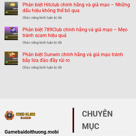
biệt
Phân biệt Hitclub chính hãng và giả mạo – Những
giả
Go88
mạo
dấu hiệu không thể bỏ qua
chính
nhận
ở
Chức năng bình luận bị tắt
hãng
dạng
Phân
và
dễ
biệt
Phân biệt 789Club chính hãng và giả mạo – Mẹo
giả
dàng
Hitclub
mạo
tránh scam hiệu quả
tránh
chính
–
lừa
ở
Chức năng bình luận bị tắt
hãng
Thực
đảo
Phân
và
hư
biệt
Phân biệt Sunwin chính hãng và giả mạo tránh
giả
thế
789Club
mạo
bẫy lừa đảo đầy rủi ro
nào?
chính
–
ở
Chức năng bình luận bị tắt
hãng
Những
Phân
và
dấu
biệt
giả
hiệu
Sunwin
mạo
không
chính
–
thể
hãng
Mẹo
bỏ
và
tránh
qua
giả
scam
mạo
hiệu
CHUYÊN
tránh
quả
bẫy
MỤC
lừa
đảo
Gamebaidoithuong.mobi
đầy