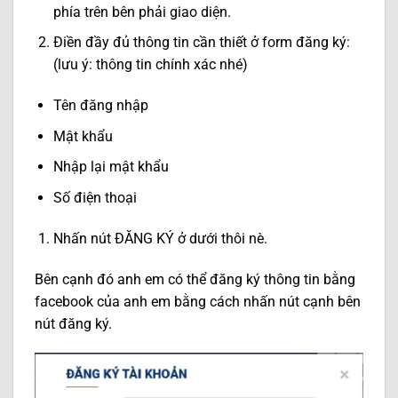
phía trên bên phải giao diện.
Điền đầy đủ thông tin cần thiết ở form đăng ký:
(lưu ý: thông tin chính xác nhé)
Tên đăng nhập
Mật khẩu
Nhập lại mật khẩu
Số điện thoại
Nhấn nút ĐĂNG KÝ ở dưới thôi nè.
Bên cạnh đó anh em có thể đăng ký thông tin bằng
facebook của anh em bằng cách nhấn nút cạnh bên
nút đăng ký.