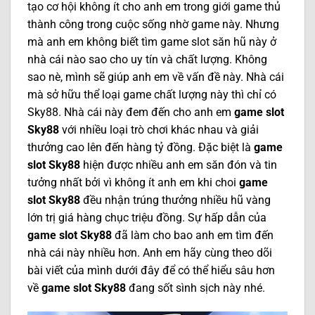
tạo cơ hội không ít cho anh em trong giới game thủ
thành công trong cuộc sống nhờ game này. Nhưng
mà anh em không biết tìm game slot săn hũ này ở
nhà cái nào sao cho uy tín và chất lượng. Không
sao nè, mình sẽ giúp anh em về vấn đề này. Nhà cái
mà sở hữu thể loại game chất lượng này thì chỉ có
Sky88. Nhà cái này đem đến cho anh em
game slot
Sky88
với nhiều loại trò chơi khác nhau và giải
thưởng cao lên đến hàng tỷ đồng. Đặc biệt là
game
slot Sky88
hiện được nhiều anh em săn đón và tin
tưởng nhất bởi vì không ít anh em khi choi
game
slot Sky88
đều nhận trúng thưởng nhiều hũ vàng
lớn trị giá hàng chục triệu đồng. Sự hấp dẫn của
game slot Sky88
đã làm cho bao anh em tìm đến
nhà cái này nhiều hơn. Anh em hãy cùng theo dõi
bài viết của mình dưới đây để có thể hiểu sâu hơn
về
game slot Sky88
đang sốt sình sịch này nhé.