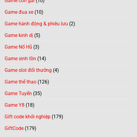
Game con gái
(10)
Game đua xe
(10)
Game hành động & phiêu lưu
(2)
Game kinh dị
(5)
Game Nổ Hũ
(3)
Game sinh tồn
(14)
Game slot đổi thưởng
(4)
Game thể thao
(126)
Game Tuyển
(35)
Game Y8
(18)
Gift code khởi nghiệp
(179)
GiftCode
(179)