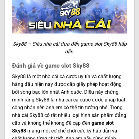
Sky88 – Siêu nhà cái đưa đến game slot Sky88 hấp
dẫn
Đánh giá về game slot Sky88
Sky88 là một nhà cái cá cược uy tín và chất lượng
hàng đầu hiện nay được cấp giấy phép hoạt động
bởi sòng bạc lớn nhất Anh quốc. Điều này chứng
minh rằng Sky88 là nhà cái cá cược được pháp luật
công nhận nên anh em có thể tin tưởng nhé. Trong
nhà cái Sky88 có rất nhiều loại hình sản phẩm đẳng
cấp và không thể không đề cập đến
game slot
Sky88
mang một cơ chế chơi cực kỳ hấp dẫn và
chất lượng từng chi tiết. Anh em hãy cùng mình