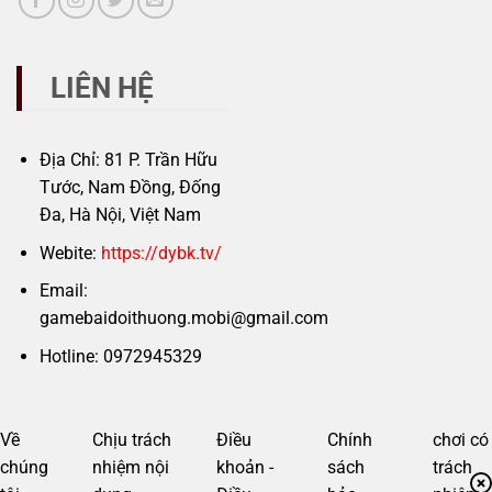
LIÊN HỆ
Địa Chỉ: 81 P. Trần Hữu
Tước, Nam Đồng, Đống
Đa, Hà Nội, Việt Nam
Webite:
https://dybk.tv/
Email:
gamebaidoithuong.mobi@gmail.com
Hotline: 0972945329
Về
Chịu trách
Điều
Chính
chơi có
chúng
nhiệm nội
khoản -
sách
trách