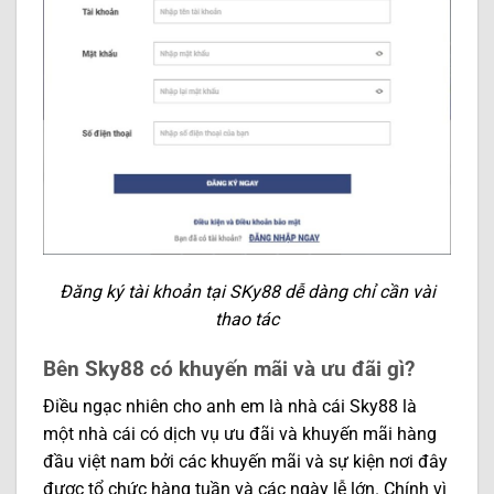
Đăng ký tài khoản tại SKy88 dễ dàng chỉ cần vài
thao tác
Bên Sky88 có khuyến mãi và ưu đãi gì?
Điều ngạc nhiên cho anh em là nhà cái Sky88 là
một nhà cái có dịch vụ ưu đãi và khuyến mãi hàng
đầu việt nam bởi các khuyến mãi và sự kiện nơi đây
được tổ chức hàng tuần và các ngày lễ lớn. Chính vì