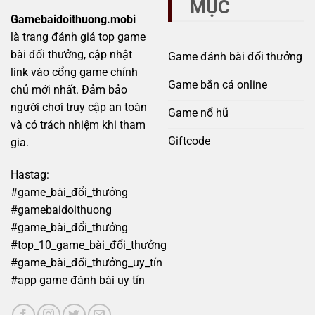
MỤC
lừa
đảo
Gamebaidoithuong.mobi
đầy
là trang đánh giá top game
rủi
ro
bài đổi thưởng, cập nhật
Game đánh bài đổi thưởng
link vào cổng game chính
Game bắn cá online
chủ mới nhất. Đảm bảo
người chơi truy cập an toàn
Game nổ hũ
và có trách nhiệm khi tham
Giftcode
gia.
Hastag:
#game_bài_đổi_thưởng
#gamebaidoithuong
#game_bài_đổi_thưởng
#top_10_game_bài_đổi_thưởng
#game_bài_đổi_thưởng_uy_tín
#app game đánh bài uy tín