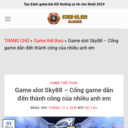
Bỏ
Top đánh game bài đổi thưởng uy tín cho Mobi 2024
qua
nội
dung
TRANG CHỦ
»
Game thể thao
»
Game slot Sky88 – Cổng
game dẫn đến thành công của nhiều anh em
GAME THỂ THAO
Game slot Sky88 – Cổng game dẫn
đến thành công của nhiều anh em
ĐĂNG VÀO
THÁNG 12 3, 2020
BỞI
HỌ TÀO
03
Th12