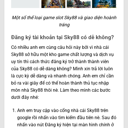
Một số thể loại game slot Sky88 và giao diện hoành
tráng
Đăng ký tài khoản tại Sky88 có dễ không?
Có nhiều anh em cùng câu hỏi này bởi vì nhà cái
Sky88 sở hữu một kho game chất lượng và dịch vụ
uy tín thì cách thức đăng ký trở thành thành viên
của Sky88 có dễ dàng không? Mình xin trả lời luôn
là cực kỳ dễ dàng và nhanh chóng. Anh em chỉ cần
bỏ ra vài giây để có thể hoàn thành thủ tục nhập
môn nhà Sky88 thôi nè. Làm theo mình các bước
dưới đây nhé:
Anh em truy cập vào cổng nhà cái Sky88 trên
google rồi nhấn vào tìm kiếm đầu tiên nè. Sau đó
nhấn vào nút Đăng ký hiện tại màn hình chính ở