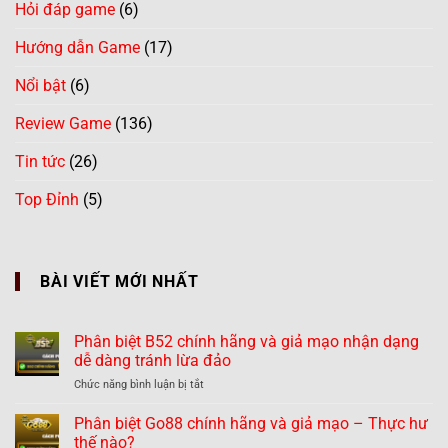
Hỏi đáp game
(6)
Hướng dẫn Game
(17)
Nổi bật
(6)
Review Game
(136)
Tin tức
(26)
Top Đỉnh
(5)
BÀI VIẾT MỚI NHẤT
Phân biệt B52 chính hãng và giả mạo nhận dạng
dễ dàng tránh lừa đảo
ở
Chức năng bình luận bị tắt
Phân
biệt
Phân biệt Go88 chính hãng và giả mạo – Thực hư
B52
thế nào?