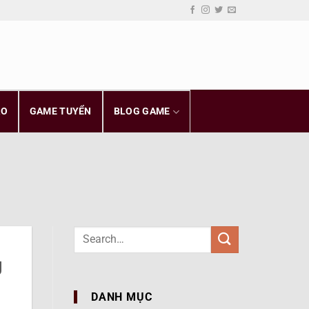
AO
GAME TUYỂN
BLOG GAME
g
DANH MỤC