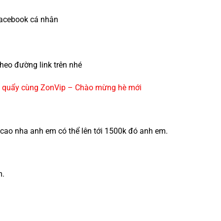
 Facebook cá nhân
theo đường link trên nhé
g quẩy cùng ZonVip – Chào mừng hè mới
ì cao nha anh em có thể lên tới 1500k đó anh em.
m.