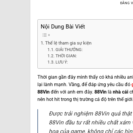
ĐĂNG 
Nội Dung Bài Viết
Thể lệ tham gia sự kiện
GIẢI THƯỞNG:
THỜI GIAN:
LƯU Ý:
Thời gian gần đây mình thấy có khá nhiều an
lại lành mạnh. Vầng, để đáp ứng yêu cầu đó
88Vin
đến với anh em đây.
88Vin
là
nhà cái
ch
nên hot hit trong thị trường cá độ trên thế giới
Được trải nghiệm 88Vin quả thật 
88Vin đầu tư rất nhiều chất xám 
họa của game, không chỉ các hìn