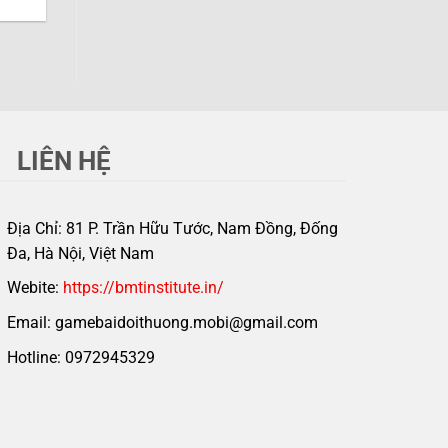
LIÊN HỆ
Địa Chỉ: 81 P. Trần Hữu Tước, Nam Đồng, Đống
Đa, Hà Nội, Việt Nam
Webite:
https://bmtinstitute.in/
Email:
gamebaidoithuong.mobi@gmail.com
Hotline: 0972945329