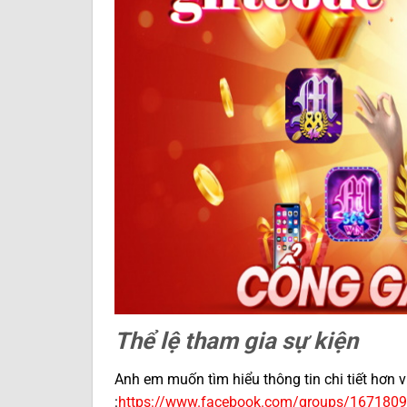
T
hể lệ tham gia sự kiện
Anh em muốn tìm hiểu thông tin chi tiết hơn v
:
https://www.facebook.com/groups/167180