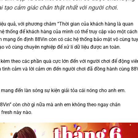
i tạo cảm giác chân thật nhất với người chơi.
 hiệu quả, với phương châm “Thời gian của khách hàng là quan
hệ thống để khách hàng của mình có thể truy cập vào một cách
n mạng ổn định 88Vin còn có các hệ thống bảo mật vô cùng tuy
ạo vô cùng chuyên nghiệp để xử lí dữ liệu được an toàn.
 kèm theo các phần quà cực lớn đến với người chơi để động viê
ắm tình cảm và lời cảm ơn đến người chơi đã đồng hành cùng 88
 mang đến làn sóng sự kiện giải tỏa cái nóng cho anh em.
 88Vin” còn chờ gì nữa mà anh em không theo ngay chân
c fresh này nào.