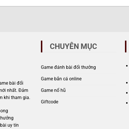
CHUYÊN MỤC
Game đánh bài đổi thưởng
Game bắn cá online
game bài đổi
Game nổ hũ
 mới nhất. Đảm
m khi tham gia.
Giftcode
uong
thưởng
ài uy tín