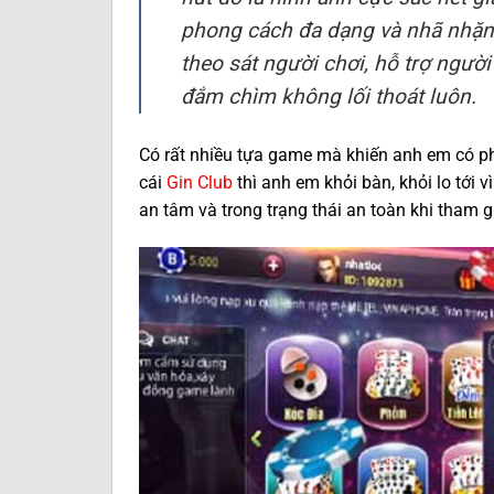
phong cách đa dạng và nhã nhặn. 
theo sát người chơi, hỗ trợ ngườ
đắm chìm không lối thoát luôn.
Có rất nhiều tựa game mà khiến anh em có ph
cái
Gin Club
thì anh em khỏi bàn, khỏi lo tới 
an tâm và trong trạng thái an toàn khi tham gi