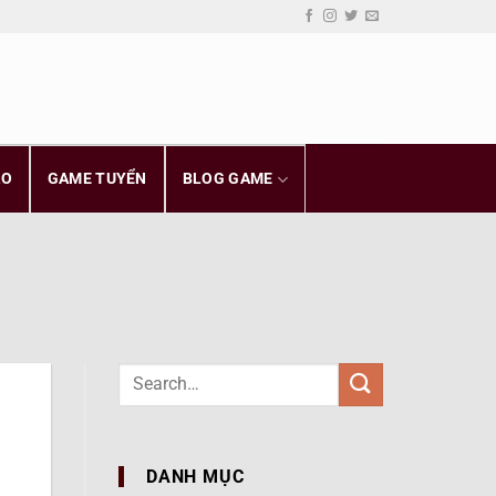
AO
GAME TUYỂN
BLOG GAME
DANH MỤC