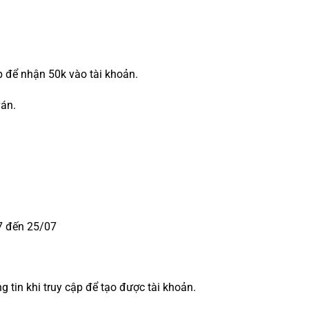
p để nhận 50k vào tài khoản.
ván.
07 đến 25/07
 tin khi truy cập để tạo được tài khoản.