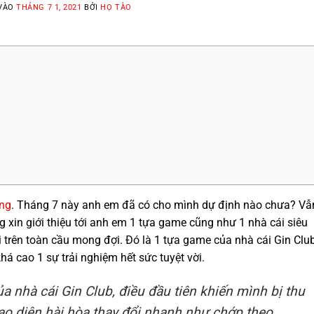
VÀO
THÁNG 7 1, 2021
BỞI
HỌ TÀO
ng
. Tháng 7 này anh em đã có cho mình dự định nào chưa? Vẫ
g xin giới thiệu tới anh em 1 tựa game cũng như 1 nhà cái siêu
i trên toàn cầu mong đợi. Đó là 1 tựa game của nhà cái Gin Club
á cao 1 sự trải nghiệm hết sức tuyệt vời.
a nhà cái Gin Club, điều đầu tiên khiến mình bị thu
iao diện hài hòa thay đổi nhanh như chớp theo