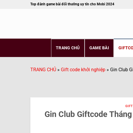
Bỏ
Top đánh game bài đổi thưởng uy tín cho Mobi 2024
qua
nội
dung
TRANG CHỦ
GAME BÀI
GIFTC
TRANG CHỦ
»
Gift code khởi nghiệp
»
Gin Club 
GIFT
Gin Club Giftcode Tháng