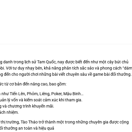
ng danh trong lịch sử Tam Quốc, nay được biết đến như một cây bút chủ
bi. Với tư duy nhạy bén, khả năng phân tích sắc sảo và phong cách “dá
g đến cho người chơi những bài viết chuyên sâu về game bài đổi thưởng.
hức từ cơ bản đến nâng cao, bao gồm:
iến như Tiến Lên, Phỏm, Liêng, Poker, Mậu Binh…
quản lý vốn và kiểm soát cảm xúc khi tham gia.
g và chương trình khuyến mãi.
rách nhiệm.
u thị trường, Tào Tháo trở thành một trong những chuyên gia được cộng
đổi thưởng an toàn và hiệu quả