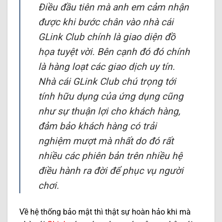
Điều đầu tiên mà anh em cảm nhận
được khi bước chân vào nhà cái
GLink Club chính là giao diện đồ
họa tuyệt vời. Bên cạnh đó đó chính
là hàng loạt các giao dịch uy tín.
Nhà cái GLink Club chú trọng tới
tính hữu dụng của ứng dụng cũng
như sự thuận lợi cho khách hàng,
đảm bảo khách hàng có trải
nghiệm mượt mà nhất do đó rất
nhiều các phiên bản trên nhiều hệ
điều hành ra đời để phục vụ người
chơi.
Về hệ thống bảo mật thì thật sự hoàn hảo khi mà