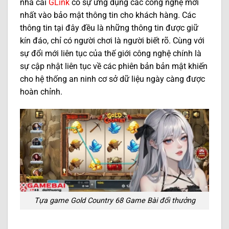
nhà cái
GLink
có sự ứng dụng các công nghệ mới
nhất vào bảo mật thông tin cho khách hàng. Các
thông tin tại đây đều là những thông tin được giữ
kín đáo, chỉ có người chơi là người biết rõ. Cùng với
sự đổi mới liên tục của thế giới công nghệ chính là
sự cập nhật liên tục về các phiên bản bản mật khiến
cho hệ thống an ninh cơ sở dữ liệu ngày càng được
hoàn chỉnh.
Tựa game Gold Country 68 Game Bài đổi thưởng