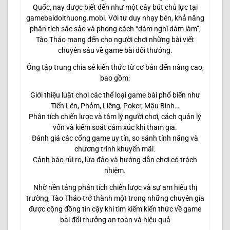
Quốc, nay được biết đến như một cây bút chủ lực tại
gamebaidoithuong.mobi. Với tư duy nhạy bén, khả năng
phân tích sắc sảo và phong cách “dám nghĩ dám làm”,
Tào Tháo mang đến cho người chơi những bài viết
chuyên sâu về game bài đổi thưởng.
Ông tập trung chia sẻ kiến thức từ cơ bản đến nâng cao,
bao gồm:
Giới thiệu luật chơi các thể loại game bài phổ biến như
Tiến Lên, Phỏm, Liêng, Poker, Mậu Binh…
Phân tích chiến lược và tâm lý người chơi, cách quản lý
vốn và kiểm soát cảm xúc khi tham gia.
Đánh giá các cổng game uy tín, so sánh tính năng và
chương trình khuyến mãi.
Cảnh báo rủi ro, lừa đảo và hướng dẫn chơi có trách
nhiệm.
Nhờ nền tảng phân tích chiến lược và sự am hiểu thị
trường, Tào Tháo trở thành một trong những chuyên gia
được cộng đồng tin cậy khi tìm kiếm kiến thức về game
bài đổi thưởng an toàn và hiệu quả