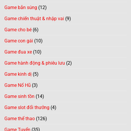
Game bắn súng
(12)
Game chiến thuật & nhập vai
(9)
Game cho bé
(6)
Game con gái
(10)
Game đua xe
(10)
Game hành động & phiêu lưu
(2)
Game kinh dị
(5)
Game Nổ Hũ
(3)
Game sinh tồn
(14)
Game slot đổi thưởng
(4)
Game thể thao
(126)
Game Tuyển
(35)