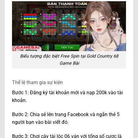
Biểu tượng đặc biệt Free Spin tại Gold Country 68
Game Bài
Thể lệ tham gia sự kiện
Bước 1: Đăng ký tài khoản mới và nạp 200k vào tài
khoản.
Bước 2: Chia sẻ lên trang Facebook và ngắn thẻ 5
người bạn vào bài viết đó.
Bước 3: Chơi cây tài lộc 06 ván với tổng số cược là