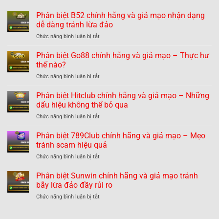
Phân biệt B52 chính hãng và giả mạo nhận dạng
dễ dàng tránh lừa đảo
ở
Chức năng bình luận bị tắt
Phân
biệt
Phân biệt Go88 chính hãng và giả mạo – Thực hư
B52
thế nào?
chính
ở
Chức năng bình luận bị tắt
hãng
Phân
và
biệt
Phân biệt Hitclub chính hãng và giả mạo – Những
giả
Go88
mạo
dấu hiệu không thể bỏ qua
chính
nhận
ở
Chức năng bình luận bị tắt
hãng
dạng
Phân
và
dễ
biệt
Phân biệt 789Club chính hãng và giả mạo – Mẹo
giả
dàng
Hitclub
mạo
tránh scam hiệu quả
tránh
chính
–
lừa
ở
Chức năng bình luận bị tắt
hãng
Thực
đảo
Phân
và
hư
biệt
Phân biệt Sunwin chính hãng và giả mạo tránh
giả
thế
789Club
mạo
bẫy lừa đảo đầy rủi ro
nào?
chính
–
ở
Chức năng bình luận bị tắt
hãng
Những
Phân
và
dấu
biệt
giả
hiệu