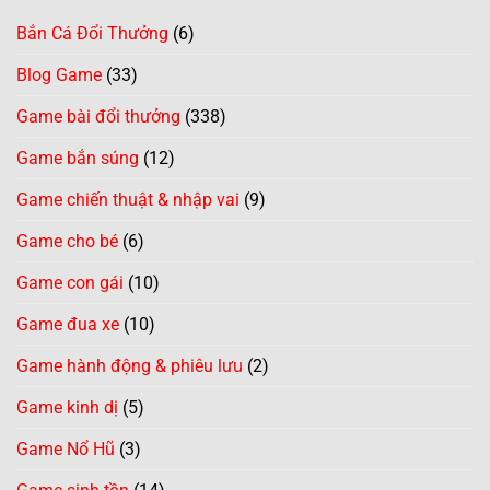
Bắn Cá Đổi Thưởng
(6)
Blog Game
(33)
Game bài đổi thưởng
(338)
Game bắn súng
(12)
Game chiến thuật & nhập vai
(9)
Game cho bé
(6)
Game con gái
(10)
Game đua xe
(10)
Game hành động & phiêu lưu
(2)
Game kinh dị
(5)
Game Nổ Hũ
(3)