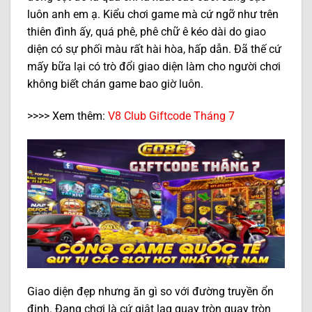
luôn anh em ạ. Kiểu chơi game mà cứ ngỡ như trên
thiên đình ấy, quá phê, phê chữ ê kéo dài do giao
diện có sự phối màu rất hài hòa, hấp dẫn. Đã thế cứ
mấy bữa lại có trò đổi giao diện làm cho người chơi
không biết chán game bao giờ luôn.
>>>> Xem thêm:
V8 Club Giftcode Tháng 7
Giao diện đẹp nhưng ăn gì so với đường truyền ổn
định. Đang chơi là cứ giật lag quay tròn quay tròn