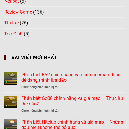
Nổi bật
(6)
Review Game
(136)
Tin tức
(26)
Top Đỉnh
(5)
BÀI VIẾT MỚI NHẤT
Phân biệt B52 chính hãng và giả mạo nhận dạng
dễ dàng tránh lừa đảo
ở
Chức năng bình luận bị tắt
Phân
biệt
Phân biệt Go88 chính hãng và giả mạo – Thực hư
B52
thế nào?
chính
ở
Chức năng bình luận bị tắt
hãng
Phân
và
biệt
Phân biệt Hitclub chính hãng và giả mạo – Những
giả
Go88
mạo
dấu hiệu không thể bỏ qua