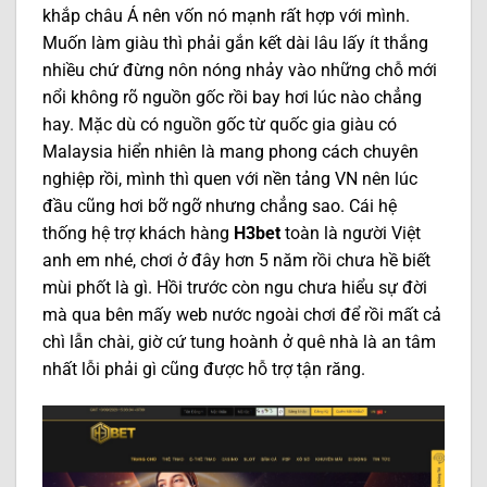
khắp châu Á nên vốn nó mạnh rất hợp với mình.
Muốn làm giàu thì phải gắn kết dài lâu lấy ít thắng
nhiều chứ đừng nôn nóng nhảy vào những chỗ mới
nổi không rõ nguồn gốc rồi bay hơi lúc nào chẳng
hay. Mặc dù có nguồn gốc từ quốc gia giàu có
Malaysia hiển nhiên là mang phong cách chuyên
nghiệp rồi, mình thì quen với nền tảng VN nên lúc
đầu cũng hơi bỡ ngỡ nhưng chẳng sao. Cái hệ
thống hệ trợ khách hàng
H3bet
toàn là người Việt
anh em nhé, chơi ở đây hơn 5 năm rồi chưa hề biết
mùi phốt là gì. Hồi trước còn ngu chưa hiểu sự đời
mà qua bên mấy web nước ngoài chơi để rồi mất cả
chì lẫn chài, giờ cứ tung hoành ở quê nhà là an tâm
nhất lỗi phải gì cũng được hỗ trợ tận răng.