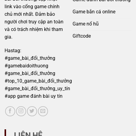
link vào cổng game chính
Game bắn cá online
chủ mới nhất. Đảm bảo
người chơi truy cập an toàn
Game nổ hũ
và có trách nhiệm khi tham
Giftcode
gia.
Hastag:
#game_bài_đổi_thưởng
#gamebaidoithuong
#game_bài_đổi_thưởng
#top_10_game_bài_đổi_thưởng
#game_bài_đổi_thưởng_uy_tín
#app game đánh bài uy tín
LIÊN HỆ