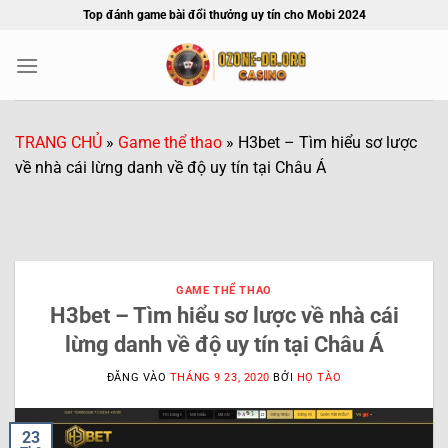
Bỏ
Top đánh game bài đổi thưởng uy tín cho Mobi 2024
qua
nội
dung
TRANG CHỦ
»
Game thể thao
»
H3bet – Tìm hiểu sơ lược
về nhà cái lừng danh về độ uy tín tại Châu Á
GAME THỂ THAO
H3bet – Tìm hiểu sơ lược về nhà cái
lừng danh về độ uy tín tại Châu Á
ĐĂNG VÀO
THÁNG 9 23, 2020
BỞI
HỌ TÀO
23