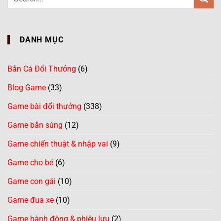
DANH MỤC
Bắn Cá Đổi Thưởng
(6)
Blog Game
(33)
Game bài đổi thưởng
(338)
Game bắn súng
(12)
Game chiến thuật & nhập vai
(9)
Game cho bé
(6)
Game con gái
(10)
Game đua xe
(10)
Game hành động & phiêu lưu
(2)