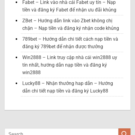
Fabet – Link vào nhà cái Fabet uy tín – Nạp
tiền và đăng ký Fabet để nhận ưu đãi khủng
ZBet – Hướng dẫn link vào Zbet không chị
chặn – Nạp tiền và đăng ký nhận code khủng
789bet – Hướng dẫn chi tiết cách nạp tiền và
đăng ký 789bet để nhận được thưởng
Win2888 – Link truy cập nhà cái win2888 uy
tín nhất, hướng dẫn nạp tiền và đăng ký
win2888
Lucky88 – Nhận thưởng hap dẫn – Hướng
dẫn chi tiết nạp tiền và đăng ký Lucky88