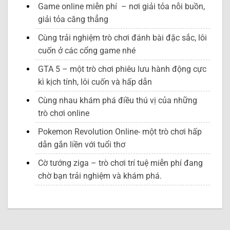
Game online miễn phí – nơi giải tỏa nỗi buồn,
giải tỏa căng thẳng
Cùng trải nghiệm trò chơi đánh bài đặc sắc, lôi
cuốn ở các cổng game nhé
GTA 5 – một trò chơi phiêu lưu hành động cực
kì kịch tính, lôi cuốn và hấp dẫn
Cùng nhau khám phá điều thú vị của những
trò chơi online
Pokemon Revolution Online- một trò chơi hấp
dẫn gắn liền với tuổi thơ
Cờ tướng ziga – trò chơi trí tuệ miễn phí đang
chờ bạn trải nghiệm và khám phá.