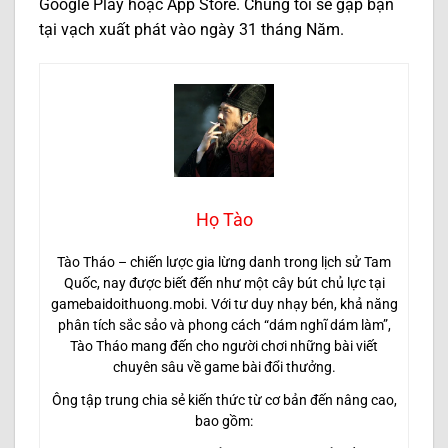
Google Play hoặc App Store. Chúng tôi sẽ gặp bạn
tại vạch xuất phát vào ngày 31 tháng Năm.
Họ Tào
Tào Tháo – chiến lược gia lừng danh trong lịch sử Tam
Quốc, nay được biết đến như một cây bút chủ lực tại
gamebaidoithuong.mobi. Với tư duy nhạy bén, khả năng
phân tích sắc sảo và phong cách “dám nghĩ dám làm”,
Tào Tháo mang đến cho người chơi những bài viết
chuyên sâu về game bài đổi thưởng.
Ông tập trung chia sẻ kiến thức từ cơ bản đến nâng cao,
bao gồm: