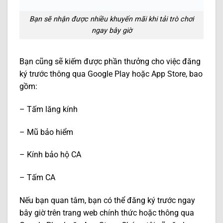
Bạn sẽ nhận được nhiều khuyến mãi khi tải trò chơi
ngay bây giờ
Bạn cũng sẽ kiếm được phần thưởng cho việc đăng
ký trước thông qua Google Play hoặc App Store, bao
gồm:
– Tấm lăng kính
– Mũ bảo hiểm
– Kính bảo hộ CA
– Tấm CA
Nếu bạn quan tâm, bạn có thể đăng ký trước ngay
bây giờ trên trang web chính thức hoặc thông qua