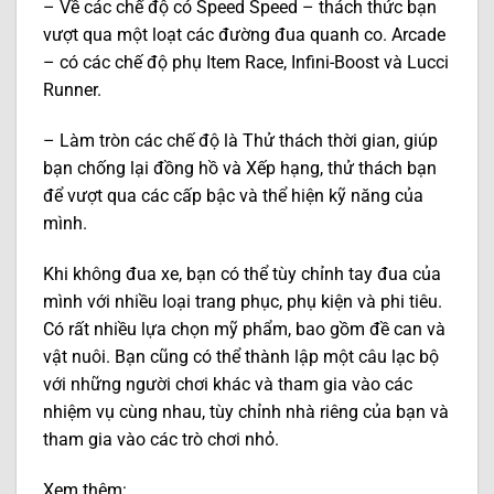
– Về các chế độ có Speed ​​Speed – thách thức bạn
vượt qua một loạt các đường đua quanh co. Arcade
– có các chế độ phụ Item Race, Infini-Boost và Lucci
Runner.
– Làm tròn các chế độ là Thử thách thời gian, giúp
bạn chống lại đồng hồ và Xếp hạng, thử thách bạn
để vượt qua các cấp bậc và thể hiện kỹ năng của
mình.
Khi không đua xe, bạn có thể tùy chỉnh tay đua của
mình với nhiều loại trang phục, phụ kiện và phi tiêu.
Có rất nhiều lựa chọn mỹ phẩm, bao gồm đề can và
vật nuôi. Bạn cũng có thể thành lập một câu lạc bộ
với những người chơi khác và tham gia vào các
nhiệm vụ cùng nhau, tùy chỉnh nhà riêng của bạn và
tham gia vào các trò chơi nhỏ.
Xem thêm: