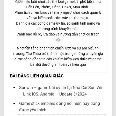
Giới thiệu luật chơi các thể loại game bài phổ biến như
Tiến Lên, Phỏm, Liêng, Poker, Mậu Binh…
Phân tích chiến lược và tâm lý người chơi, cách quản lý
vốn và kiểm soát cảm xúc khi tham gia.
Đánh giá các cổng game uy tín, so sánh tính năng và
chương trình khuyến mãi.
Cảnh báo rủi ro, lừa đảo và hướng dẫn chơi có trách
nhiệm.
Nhờ nền tảng phân tích chiến lược và sự am hiểu thị
trường, Tào Tháo trở thành một trong những chuyên gia
được cộng đồng tin cậy khi tìm kiếm kiến thức về game
bài đổi thưởng an toàn và hiệu quả
BÀI ĐĂNG LIÊN QUAN KHÁC
Sunwin – game bài uy tín tại Nhà Cái Sun Win
– Link IOS, Android – Update 3/2024
Game stick empires đang nổi hiện nay đang
được yêu thích