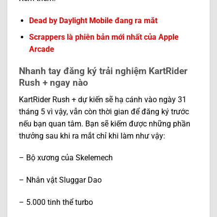
Dead by Daylight Mobile đang ra mắt
Scrappers là phiên bản mới nhất của Apple
Arcade
Nhanh tay đăng ký trải nghiệm KartRider
Rush + ngay nào
KartRider Rush + dự kiến ​​sẽ hạ cánh vào ngày 31
tháng 5 vì vậy, vẫn còn thời gian để đăng ký trước
nếu bạn quan tâm. Bạn sẽ kiếm được những phần
thưởng sau khi ra mắt chỉ khi làm như vậy:
– Bộ xương của Skelemech
– Nhân vật Sluggar Dao
– 5.000 tinh thể turbo