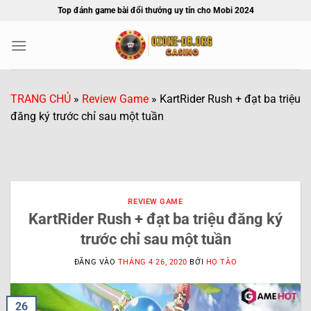
Bỏ
Top đánh game bài đổi thưởng uy tín cho Mobi 2024
qua
nội
dung
TRANG CHỦ
»
Review Game
»
KartRider Rush + đạt ba triệu
đăng ký trước chỉ sau một tuần
REVIEW GAME
KartRider Rush + đạt ba triệu đăng ký
trước chỉ sau một tuần
ĐĂNG VÀO
THÁNG 4 26, 2020
BỞI
HỌ TÀO
26