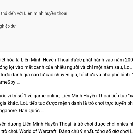
thủ đến với Liên minh huyền thoại
ghiệp dư
Việt hóa là Liên Minh Huyền Thoại được phát hành vào năm 200
hóng lọt vào mắt xanh của nhiều người và chỉ một năm sau, LoL
được đánh giá cao từ các chuyên gia, tổ chức và nhà phê bình.
GameSpy …
ợc vị trí số 1 về game online, Liên Minh Huyền Thoại tiếp tục “
gia khác. LoL tiếp tục được mệnh danh là trò chơi trực tuyến p
Singapore, Hàn Quốc …
ên dương Liên Minh Huyền Thoại là trò chơi được chơi nhiều n
 trò chơi, World of Warcraft. Đáng chú ý nhất, tổng số giờ chơi 