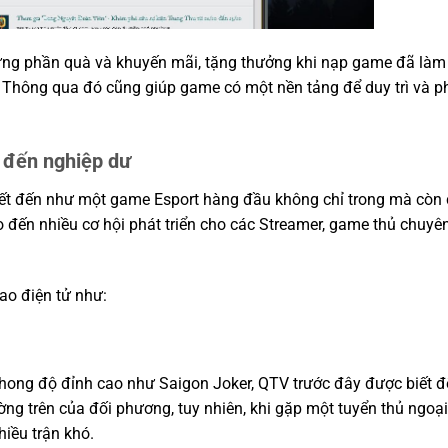
ững phần quà và khuyến mãi, tặng thưởng khi nạp game đã làm
. Thông qua đó cũng giúp game có một nền tảng để duy trì và p
 đến nghiệp dư
iết đến như một game Esport hàng đầu không chỉ trong mà còn 
o đến nhiều cơ hội phát triển cho các Streamer, game thủ chuyê
ao điện tử như:
phong độ đỉnh cao như Saigon Joker, QTV trước đây được biết 
ờng trên của đối phương, tuy nhiên, khi gặp một tuyển thủ ngoại
iều trận khó.