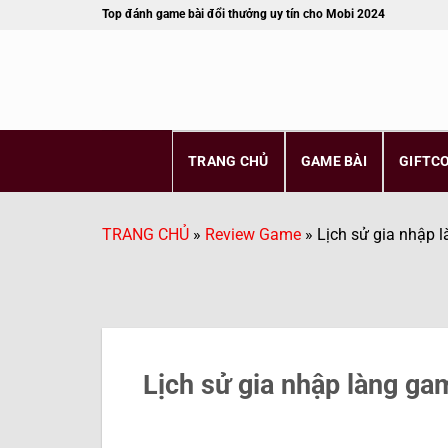
Bỏ
Top đánh game bài đổi thưởng uy tín cho Mobi 2024
qua
nội
dung
TRANG CHỦ
GAME BÀI
GIFTC
TRANG CHỦ
»
Review Game
»
Lịch sử gia nhập l
Lịch sử gia nhập làng gam