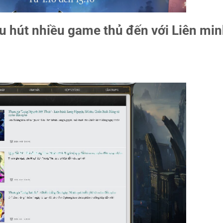
u hút nhiều game thủ đến với Liên mi