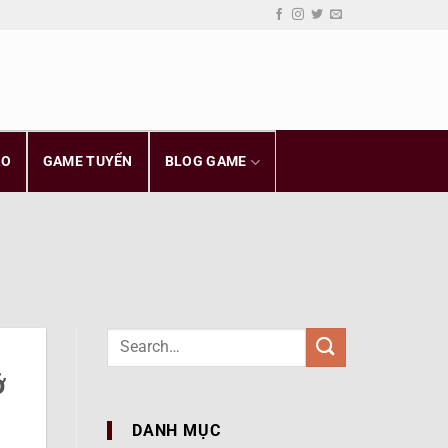
AO
GAME TUYỂN
BLOG GAME
ở
DANH MỤC