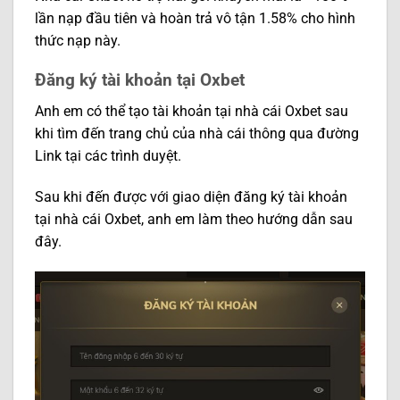
lần nạp đầu tiên và hoàn trả vô tận 1.58% cho hình
thức nạp này.
Đăng ký tài khoản tại Oxbet
Anh em có thể tạo tài khoản tại nhà cái Oxbet sau
khi tìm đến trang chủ của nhà cái thông qua đường
Link tại các trình duyệt.
Sau khi đến được với giao diện đăng ký tài khoản
tại nhà cái Oxbet, anh em làm theo hướng dẫn sau
đây.