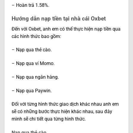
– Hoàn trả 1.58%.
Hướng dẫn nạp tiền tại nhà cái Oxbet
Đến với Oxbet, anh em có thể thực hiện nạp tiền qua
các hình thức bao gồm:
– Nạp qua thẻ cào.
– Nạp qua ví Momo.
– Nạp qua ngân hàng.
– Nạp qua Paywin.
Đối với từng hình thức giao dịch khác nhau anh em
sẽ có những bước thực hiện khác nhau, sau đây
mình sẽ chi tiết qua từng hình thức.
Nạp qua thẻ cào