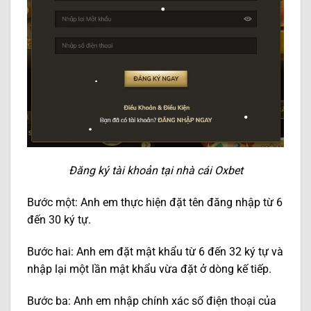
Đăng ký tài khoản tại nhà cái Oxbet
Bước một: Anh em thực hiện đặt tên đăng nhập từ 6
đến 30 ký tự.
Bước hai: Anh em đặt mật khẩu từ 6 đến 32 ký tự và
nhập lại một lần mật khẩu vừa đặt ở dòng kế tiếp.
Bước ba: Anh em nhập chính xác số điện thoại của