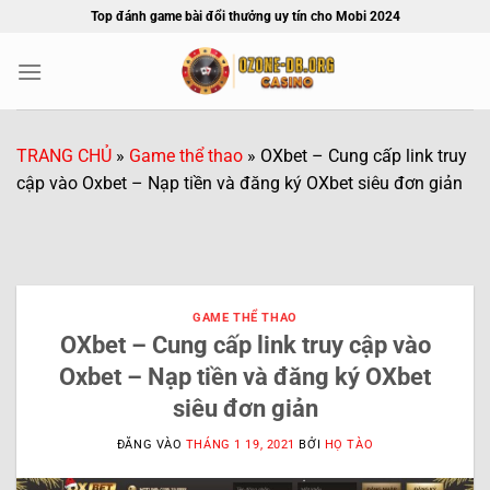
Bỏ
Top đánh game bài đổi thưởng uy tín cho Mobi 2024
qua
nội
dung
TRANG CHỦ
»
Game thể thao
»
OXbet – Cung cấp link truy
cập vào Oxbet – Nạp tiền và đăng ký OXbet siêu đơn giản
GAME THỂ THAO
OXbet – Cung cấp link truy cập vào
Oxbet – Nạp tiền và đăng ký OXbet
siêu đơn giản
ĐĂNG VÀO
THÁNG 1 19, 2021
BỞI
HỌ TÀO