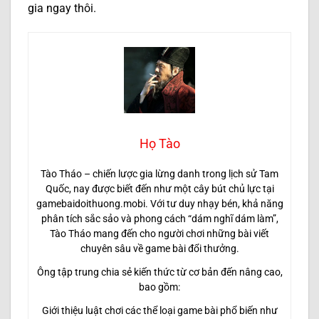
gia ngay thôi.
Họ Tào
Tào Tháo – chiến lược gia lừng danh trong lịch sử Tam
Quốc, nay được biết đến như một cây bút chủ lực tại
gamebaidoithuong.mobi. Với tư duy nhạy bén, khả năng
phân tích sắc sảo và phong cách “dám nghĩ dám làm”,
Tào Tháo mang đến cho người chơi những bài viết
chuyên sâu về game bài đổi thưởng.
Ông tập trung chia sẻ kiến thức từ cơ bản đến nâng cao,
bao gồm:
Giới thiệu luật chơi các thể loại game bài phổ biến như