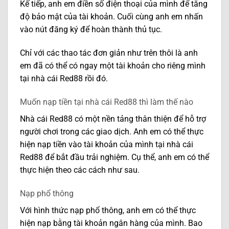
Kế tiếp, anh em điền số điện thoại của mình để tăng
độ bảo mật của tài khoản. Cuối cùng anh em nhấn
vào nút đăng ký để hoàn thành thủ tục.
Chỉ với các thao tác đơn giản như trên thôi là anh
em đã có thể có ngay một tài khoản cho riêng mình
tại nhà cái Red88 rồi đó.
Muốn nạp tiền tại nhà cái Red88 thì làm thế nào
Nhà cái Red88 có một nền tảng thân thiện để hỗ trợ
người chơi trong các giao dịch. Anh em có thể thực
hiện nạp tiền vào tài khoản của mình tại nhà cái
Red88 để bắt đầu trải nghiệm. Cụ thể, anh em có thể
thực hiện theo các cách như sau.
Nạp phổ thông
Với hình thức nạp phổ thông, anh em có thể thực
hiện nạp bằng tài khoản ngân hàng của mình. Bao