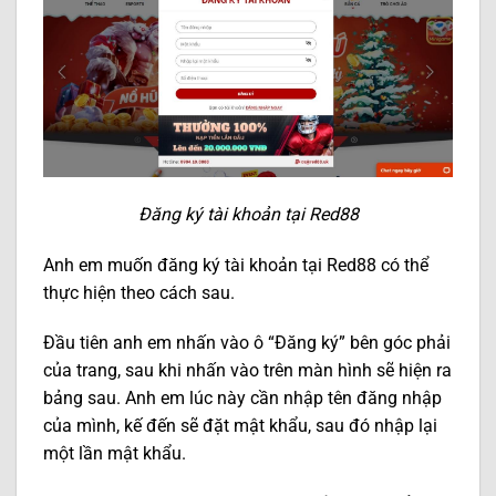
Đăng ký tài khoản tại Red88
Anh em muốn đăng ký tài khoản tại Red88 có thể
thực hiện theo cách sau.
Đầu tiên anh em nhấn vào ô “Đăng ký” bên góc phải
của trang, sau khi nhấn vào trên màn hình sẽ hiện ra
bảng sau. Anh em lúc này cần nhập tên đăng nhập
của mình, kế đến sẽ đặt mật khẩu, sau đó nhập lại
một lần mật khẩu.