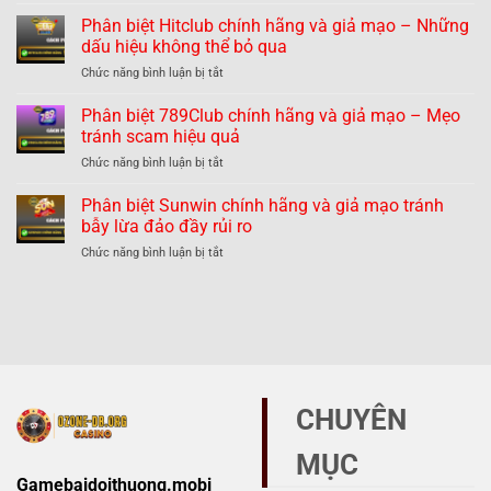
Phân
và
biệt
Phân biệt Hitclub chính hãng và giả mạo – Những
giả
Go88
mạo
dấu hiệu không thể bỏ qua
chính
nhận
ở
Chức năng bình luận bị tắt
hãng
dạng
Phân
và
dễ
biệt
Phân biệt 789Club chính hãng và giả mạo – Mẹo
giả
dàng
Hitclub
mạo
tránh scam hiệu quả
tránh
chính
–
lừa
ở
Chức năng bình luận bị tắt
hãng
Thực
đảo
Phân
và
hư
biệt
Phân biệt Sunwin chính hãng và giả mạo tránh
giả
thế
789Club
mạo
bẫy lừa đảo đầy rủi ro
nào?
chính
–
ở
Chức năng bình luận bị tắt
hãng
Những
Phân
và
dấu
biệt
giả
hiệu
Sunwin
mạo
không
chính
–
thể
hãng
Mẹo
bỏ
và
tránh
qua
giả
scam
mạo
hiệu
CHUYÊN
tránh
quả
bẫy
MỤC
lừa
đảo
Gamebaidoithuong.mobi