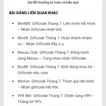
bài đổi thưởng an toàn và hiệu quả
BÀI ĐĂNG LIÊN QUAN KHÁC
Win888 Giftcode Tháng 7: Liên minh hết mình
– Nhận Giftcode nhiệt tình.
Win68 Giftcode Tháng 7: Hoàn thành nhiệm
vụ – Nhận Giftcode đầy ú ụ.
Macau Club Giftcode Tháng 7: Đồng hành
cùng Macau – Cùng nhau nhận Giftcode.
Box88 Giftcode Tháng 7: Khởi động mùa hè –
Giftcode siêu cute.
Winfun Giftcode Tháng 7: Tham gia hết mình
– Nhận giftcode hết hồn.
V99 Win Giftcode Tháng 7: Chiến cùng V99 –
Thắng tới 99%.