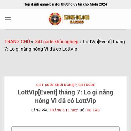
Bỏ
Top đánh game bài đổi thưởng uy tín cho Mobi 2024
qua
nội
dung
TRANG CHỦ
»
Gift code khởi nghiệp
»
LottVip[Event] tháng
7: Lo gì nắng nóng Vì đã có LottVip
GIFT CODE KHỞI NGHIỆP
,
GIFTCODE
LottVip[Event] tháng 7: Lo gì nắng
nóng Vì đã có LottVip
ĐĂNG VÀO
THÁNG 6 15, 2021
BỞI
HỌ TÀO