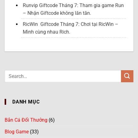
Runvip Giftcode Tháng 7: Tham gia game Run
– Nhận Giftcode không lăn tăn.
RicWin Giftcode Tháng 7: Chơi tại RicWin –
Mình cùng nhau Rich.
DANH MỤC
Bắn Cá Đổi Thưởng
(6)
Blog Game
(33)