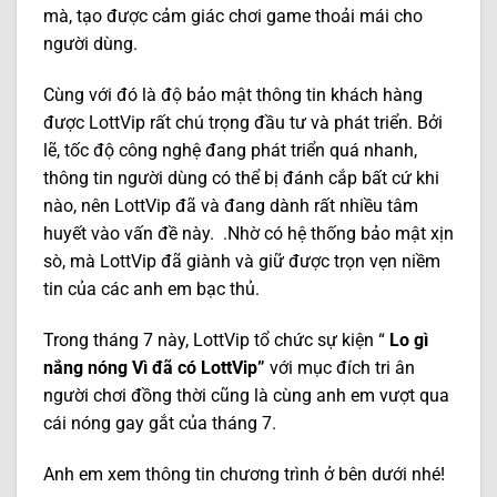
mà, tạo được cảm giác chơi game thoải mái cho
người dùng.
Cùng với đó là độ bảo mật thông tin khách hàng
được LottVip rất chú trọng đầu tư và phát triển. Bởi
lẽ, tốc độ công nghệ đang phát triển quá nhanh,
thông tin người dùng có thể bị đánh cắp bất cứ khi
nào, nên LottVip đã và đang dành rất nhiều tâm
huyết vào vấn đề này. .Nhờ có hệ thống bảo mật xịn
sò, mà LottVip đã giành và giữ được trọn vẹn niềm
tin của các anh em bạc thủ.
Trong tháng 7 này, LottVip tổ chức sự kiện “
Lo gì
nắng nóng Vì đã có LottVip”
với mục đích tri ân
người chơi đồng thời cũng là cùng anh em vượt qua
cái nóng gay gắt của tháng 7.
Anh em xem thông tin chương trình ở bên dưới nhé!