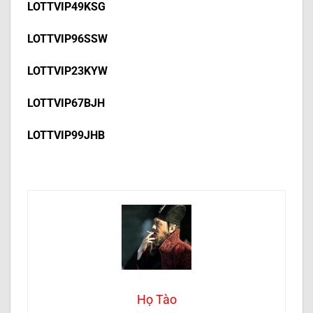
LOTTVIP49KSG
LOTTVIP96SSW
LOTTVIP23KYW
LOTTVIP67BJH
LOTTVIP99JHB
Họ Tào