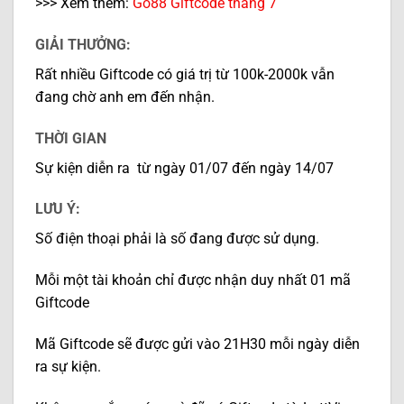
>>> Xem thêm:
Go88 Giftcode tháng 7
GIẢI THƯỞNG:
Rất nhiều Giftcode có giá trị từ 100k-2000k vẫn
đang chờ anh em đến nhận.
THỜI GIAN
Sự kiện diễn ra từ ngày 01/07 đến ngày 14/07
LƯU Ý:
Số điện thoại phải là số đang được sử dụng.
Mỗi một tài khoản chỉ được nhận duy nhất 01 mã
Giftcode
Mã Giftcode sẽ được gửi vào 21H30 mỗi ngày diễn
ra sự kiện.