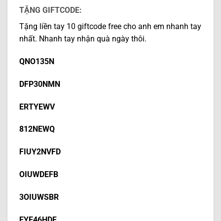
TẶNG GIFTCODE:
Tặng liền tay 10 giftcode free cho anh em nhanh tay
nhất. Nhanh tay nhận quà ngày thôi.
QNO135N
DFP30NMN
ERTYEWV
812NEWQ
FIUY2NVFD
OIUWDEFB
3OIUWSBR
EYE46HDF