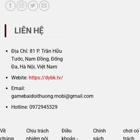
LIÊN HỆ
Địa Chỉ: 81 P. Trần Hữu
Tước, Nam Đồng, Đống
Đa, Hà Nội, Việt Nam
Webite:
https://dybk.tv/
Email:
gamebaidoithuong.mobi@gmail.com
Hotline: 0972945329
Về
Chịu trách
Điều
Chính
chơi có
chúng
nhiệm nội
khoản -
sách
trách