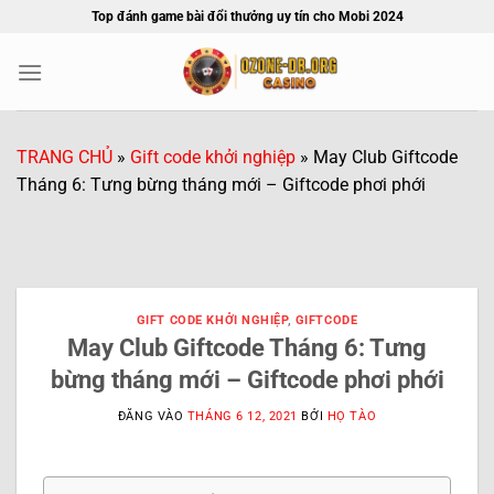
Bỏ
Top đánh game bài đổi thưởng uy tín cho Mobi 2024
qua
nội
dung
TRANG CHỦ
»
Gift code khởi nghiệp
»
May Club Giftcode
Tháng 6: Tưng bừng tháng mới – Giftcode phơi phới
GIFT CODE KHỞI NGHIỆP
,
GIFTCODE
May Club Giftcode Tháng 6: Tưng
bừng tháng mới – Giftcode phơi phới
ĐĂNG VÀO
THÁNG 6 12, 2021
BỞI
HỌ TÀO