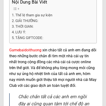
Nội Dung Bài Viết
Thể lệ tham gia sự kiện
GIẢI THƯỞNG:
THỜI GIAN:
LƯU Ý:
TẶNG GIFTCODE:
Gamebaidoithuong
xin chào tất cả anh em đang dõi
theo những bước chân đi tìm một nhà cái uy tín
nhất trong cộng đồng các nhà cái cá cược online
trên thế giới. Và để không phụ lòng mong mỏi cũng
như sự ủng hộ nhiệt tình của tất cả anh em, hôm
nay mình muốn giới thiệu tới mọi người nhà cái May
Club với các giao dịch an toàn tuyệt đối.
Chắc chắn tất cả các anh em ngồi
đây ai cũng quan tâm tới chế độ an