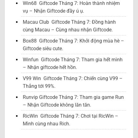
Win68 Giftcode Tháng 7: Hoàn thành nhiệm
vụ – Nhận Giftcode đầy ú ụ.
Macau Club Giftcode Tháng 7: Đồng hành
cùng Macau – Cùng nhau nhận Giftcode.
Box88 Giftcode Tháng 7: Khởi động mùa hè –
Giftcode siêu cute.
Winfun Giftcode Tháng 7: Tham gia hết mình
– Nhận giftcode hết hồn.
V99 Win Giftcode Tháng 7: Chiến cùng V99 –
Thắng tới 99%.
Runvip Giftcode Tháng 7: Tham gia game Run
– Nhận Giftcode không lăn tăn.
RicWin Giftcode Tháng 7: Chơi tại RicWin –
Mình cùng nhau Rich.