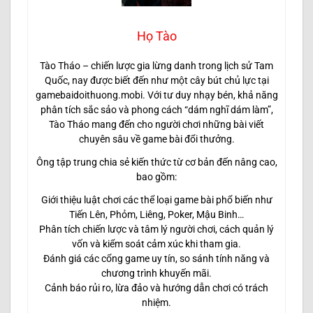
Họ Tào
Tào Tháo – chiến lược gia lừng danh trong lịch sử Tam
Quốc, nay được biết đến như một cây bút chủ lực tại
gamebaidoithuong.mobi. Với tư duy nhạy bén, khả năng
phân tích sắc sảo và phong cách “dám nghĩ dám làm”,
Tào Tháo mang đến cho người chơi những bài viết
chuyên sâu về game bài đổi thưởng.
Ông tập trung chia sẻ kiến thức từ cơ bản đến nâng cao,
bao gồm:
Giới thiệu luật chơi các thể loại game bài phổ biến như
Tiến Lên, Phỏm, Liêng, Poker, Mậu Binh…
Phân tích chiến lược và tâm lý người chơi, cách quản lý
vốn và kiểm soát cảm xúc khi tham gia.
Đánh giá các cổng game uy tín, so sánh tính năng và
chương trình khuyến mãi.
Cảnh báo rủi ro, lừa đảo và hướng dẫn chơi có trách
nhiệm.