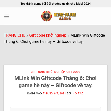
Bỏ
Top đánh game bài đổi thưởng uy tín cho Mobi 2024
qua
nội
dung
TRANG CHỦ
»
Gift code khởi nghiệp
»
MLink Win Giftcode
Tháng 6: Chơi game hè này – Giftcode về tay.
GIFT CODE KHỞI NGHIỆP
,
GIFTCODE
MLink Win Giftcode Tháng 6: Chơi
game hè này – Giftcode về tay.
ĐĂNG VÀO
THÁNG 6 7, 2021
BỞI
HỌ TÀO