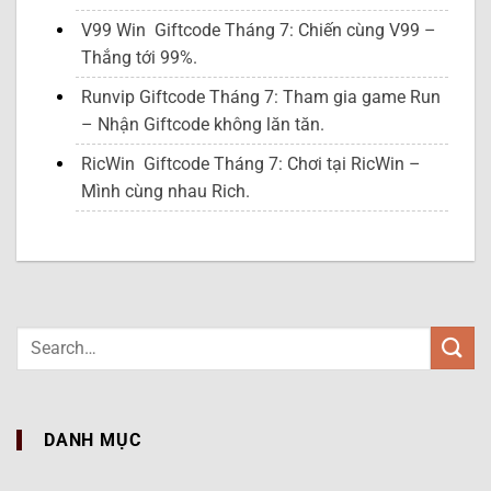
V99 Win Giftcode Tháng 7: Chiến cùng V99 –
Thắng tới 99%.
Runvip Giftcode Tháng 7: Tham gia game Run
– Nhận Giftcode không lăn tăn.
RicWin Giftcode Tháng 7: Chơi tại RicWin –
Mình cùng nhau Rich.
DANH MỤC