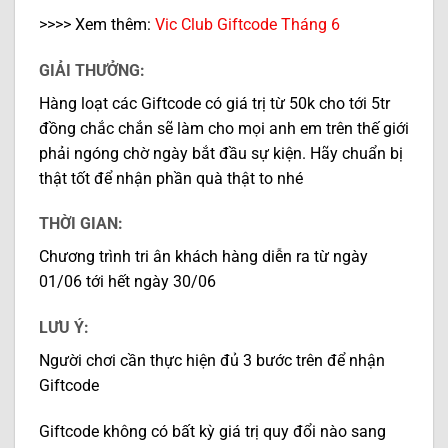
>>>> Xem thêm:
Vic Club Giftcode Tháng 6
GIẢI THƯỞNG:
Hàng loạt các Giftcode có giá trị từ 50k cho tới 5tr
đồng chắc chắn sẽ làm cho mọi anh em trên thế giới
phải ngóng chờ ngày bắt đầu sự kiện. Hãy chuẩn bị
thật tốt để nhận phần quà thật to nhé
THỜI GIAN:
Chương trình tri ân khách hàng diễn ra từ ngày
01/06 tới hết ngày 30/06
LƯU Ý:
Người chơi cần thực hiện đủ 3 bước trên để nhận
Giftcode
Giftcode không có bất kỳ giá trị quy đổi nào sang