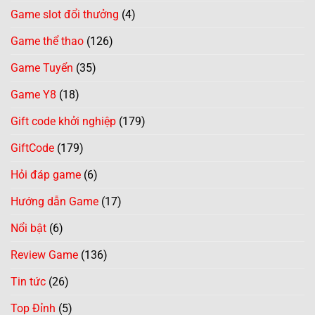
Game slot đổi thưởng
(4)
Game thể thao
(126)
Game Tuyển
(35)
Game Y8
(18)
Gift code khởi nghiệp
(179)
GiftCode
(179)
Hỏi đáp game
(6)
Hướng dẫn Game
(17)
Nổi bật
(6)
Review Game
(136)
Tin tức
(26)
Top Đỉnh
(5)