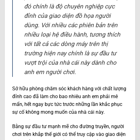
đó chính là độ chuyên nghiệp cực
đỉnh của giao diện đồ họa người
dùng. Với nhiều các phiên bản trên
nhiều loại hệ điều hành, tương thích
với tất cả các dòng máy trên thị
trường hiện nay chính là sự đầu tư
vượt trội của nhà cái này dành cho
anh em người chơi.
Sở hữu phòng chăm sóc khách hàng với chất lượng
đỉnh cao đã làm cho bao nhiêu anh em phải mê
mẩn, hết ngay bực tức trước những lần khắc phục
sự cố không mong muốn của nhà cái này.
Bằng sự đầu tư mạnh mẽ cho đường truyền, người
chơi trên khắp thế giới có thể truy cập vào giao diện