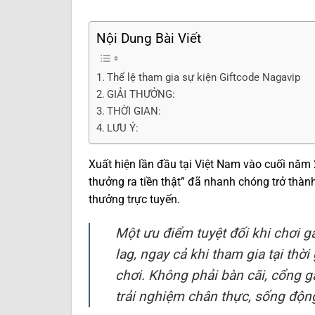
Nội Dung Bài Viết
Thể lệ tham gia sự kiện Giftcode Nagavip
GIẢI THƯỞNG:
THỜI GIAN:
LƯU Ý:
Xuất hiện lần đầu tại Việt Nam vào cuối nă
thưởng ra tiền thật” đã nhanh chóng trở thàn
thưởng
trực tuyến.
Một ưu điểm tuyệt đối khi chơi g
lag, ngay cả khi tham gia tại th
chơi. Không phải bàn cãi, cổng
trải nghiệm chân thực, sống động