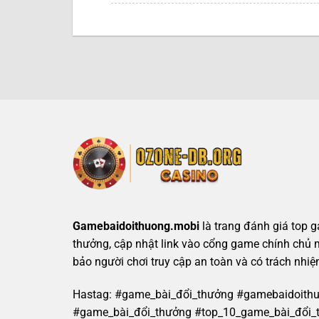
Gamebaidoithuong.mobi
là trang đánh giá top 
thưởng, cập nhật link vào cổng game chính chủ
bảo người chơi truy cập an toàn và có trách nhiệ
Hastag: #game_bài_đổi_thưởng #gamebaidoith
#game_bài_đổi_thưởng #top_10_game_bài_đổi_