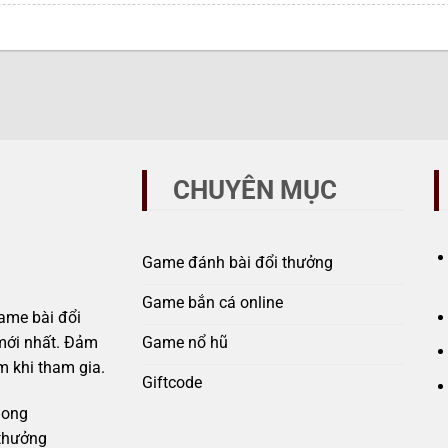
CHUYÊN MỤC
Game đánh bài đổi thưởng
Game bắn cá online
game bài đổi
Game nổ hũ
 mới nhất. Đảm
m khi tham gia.
Giftcode
uong
thưởng