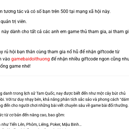
 tương tác và có số bạn trên 500 tại mạng xã hội này.
uản trị viên.
6 này dành cho tất cả các anh em game thủ tham gia, ai tham g
 rủ hội bạn thân cùng tham gia nổ hũ để nhận giftcode từ
ên vào
gamebaidoithuong
để nhận nhiều giftcode ngon cũng nh
 cổng game nhé!
ng danh trong lịch sử Tam Quốc, nay được biết đến như một cây bút chủ
bi. Với tư duy nhạy bén, khả năng phân tích sắc sảo và phong cách “dá
g đến cho người chơi những bài viết chuyên sâu về game bài đổi thưởng.
hức từ cơ bản đến nâng cao, bao gồm:
iến như Tiến Lên, Phỏm, Liêng, Poker, Mậu Binh…